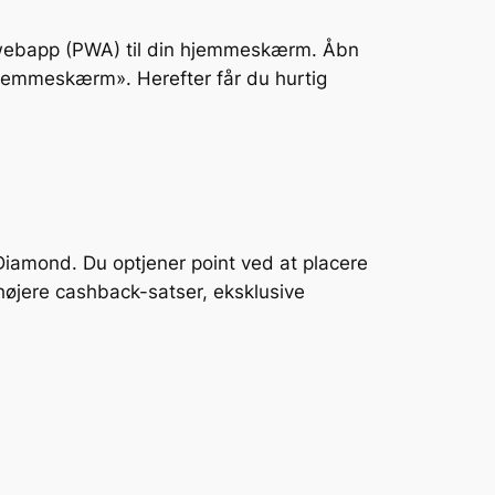
iv webapp (PWA) til din hjemmeskærm. Åbn
 hjemmeskærm». Herefter får du hurtig
Diamond. Du optjener point ved at placere
 højere cashback-satser, eksklusive