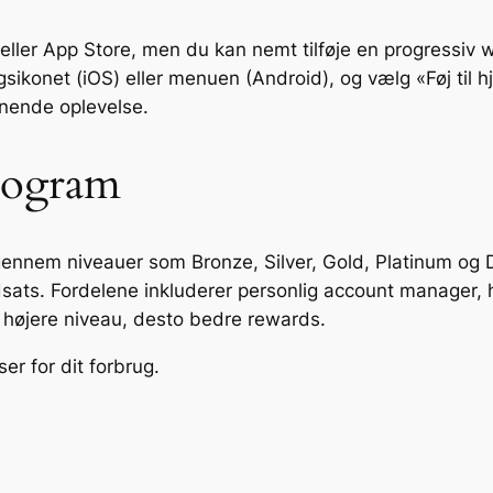
y eller App Store, men du kan nemt tilføje en progress
ngsikonet (iOS) eller menuen (Android), og vælg «Føj til
gnende oplevelse.
rogram
gennem niveauer som Bronze, Silver, Gold, Platinum og 
ndsats. Fordelene inkluderer personlig account manager,
Jo højere niveau, desto bedre rewards.
er for dit forbrug.