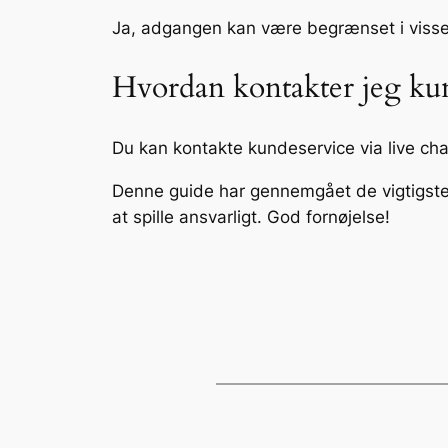
Ja, adgangen kan være begrænset i visse 
Hvordan kontakter jeg ku
Du kan kontakte kundeservice via live chat
Denne guide har gennemgået de vigtigste 
at spille ansvarligt. God fornøjelse!