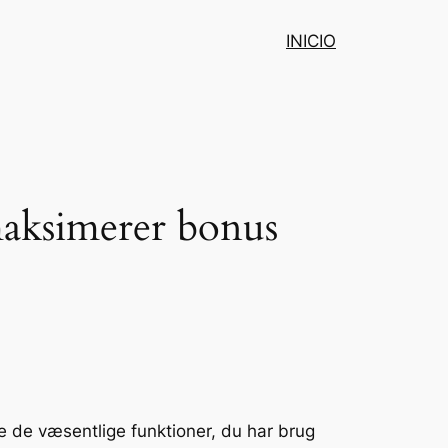
INICIO
maksimerer bonus
 de væsentlige funktioner, du har brug