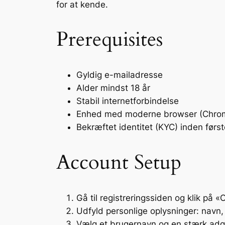
for at kende.
Prerequisites
Gyldig e-mailadresse
Alder mindst 18 år
Stabil internetforbindelse
Enhed med moderne browser (Chrome,
Bekræftet identitet (KYC) inden førs
Account Setup
Gå til registreringssiden og klik på «
Udfyld personlige oplysninger: navn,
Vælg et brugernavn og en stærk ad