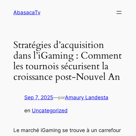
Saltar
AbasacaTv
al
contenido
Stratégies d’acquisition
dans l’iGaming : Comment
les tournois sécurisent la
croissance post‑Nouvel An
Sep 7, 2025
—
Amaury Landesta
por
en
Uncategorized
Le marché iGaming se trouve à un carrefour