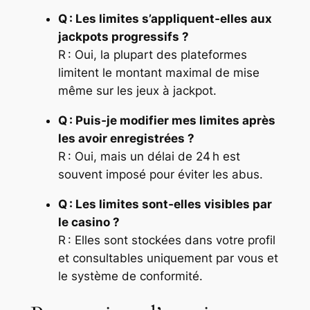
Q : Les limites s’appliquent‑elles aux
jackpots progressifs ?
R : Oui, la plupart des plateformes
limitent le montant maximal de mise
même sur les jeux à jackpot.
Q : Puis‑je modifier mes limites après
les avoir enregistrées ?
R : Oui, mais un délai de 24 h est
souvent imposé pour éviter les abus.
Q : Les limites sont‑elles visibles par
le casino ?
R : Elles sont stockées dans votre profil
et consultables uniquement par vous et
le système de conformité.