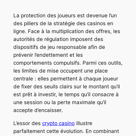
La protection des joueurs est devenue l’un
des piliers de la stratégie des casinos en
ligne. Face à la multiplication des offres, les
autorités de régulation imposent des
dispositifs de jeu responsable afin de
prévenir l’endettement et les
comportements compulsifs. Parmi ces outils,
les limites de mise occupent une place
centrale : elles permettent à chaque joueur
de fixer des seuils clairs sur le montant qu’il
est prêt à investir, le temps qu’il consacre à
une session ou la perte maximale qu’il
accepte d’encaisser.
L’essor des
crypto casino
illustre
parfaitement cette évolution. En combinant