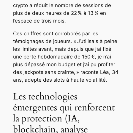
crypto a réduit le nombre de sessions de
plus de deux heures de 22 % à 13 % en
l’espace de trois mois.
Ces chiffres sont corroborés par les
témoignages de joueurs. « J’utilisais à peine
les limites avant, mais depuis que j’ai fixé
une perte hebdomadaire de 150 €, je n’ai
plus dépassé mon budget et j’ai pu profiter
des jackpots sans crainte, » raconte Léa, 34
ans, adepte des slots à haute volatilité.
Les technologies
émergentes qui renforcent
la protection (IA,
blockchain, analyse