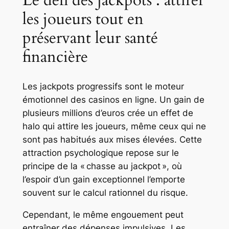
Le défi des jackpots : attirer
les joueurs tout en
préservant leur santé
financière
Les jackpots progressifs sont le moteur
émotionnel des casinos en ligne. Un gain de
plusieurs millions d’euros crée un effet de
halo qui attire les joueurs, même ceux qui ne
sont pas habitués aux mises élevées. Cette
attraction psychologique repose sur le
principe de la « chasse au jackpot », où
l’espoir d’un gain exceptionnel l’emporte
souvent sur le calcul rationnel du risque.
Cependant, le même engouement peut
entraîner des dépenses impulsives. Les