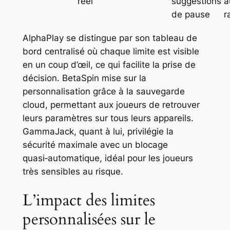
réel
suggestions
a
de pause
r
AlphaPlay se distingue par son tableau de
bord centralisé où chaque limite est visible
en un coup d’œil, ce qui facilite la prise de
décision. BetaSpin mise sur la
personnalisation grâce à la sauvegarde
cloud, permettant aux joueurs de retrouver
leurs paramètres sur tous leurs appareils.
GammaJack, quant à lui, privilégie la
sécurité maximale avec un blocage
quasi‑automatique, idéal pour les joueurs
très sensibles au risque.
L’impact des limites
personnalisées sur le