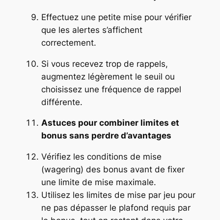
Effectuez une petite mise pour vérifier
que les alertes s’affichent
correctement.
Si vous recevez trop de rappels,
augmentez légèrement le seuil ou
choisissez une fréquence de rappel
différente.
Astuces pour combiner limites et
bonus sans perdre d’avantages
Vérifiez les conditions de mise
(wagering) des bonus avant de fixer
une limite de mise maximale.
Utilisez les limites de mise par jeu pour
ne pas dépasser le plafond requis par