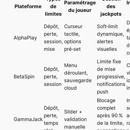
Paramétrage
I
Plateforme
de
des
du joueur
limites
jackpots
D
Dépôt,
Curseur
Soft‑limit
é
perte,
tactile,
dynamique,
AlphaPlay
t
session,
options
alertes
d
mise
pré‑set
visuelles
c
Limite fixe
Menu
C
Dépôt,
de mise
déroulant,
v
BetaSpin
perte,
progressive,
sauvegarde
i
session
notifications
cloud
i
push
Blocage
I
Dépôt,
complet
s
Slider +
perte,
après 90 %
a
GammaJack
validation
temps
de la limite,
r
manuelle