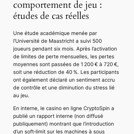
comportement de jeu :
études de cas réelles
Une étude académique menée par
l’Université de Maastricht a suivi 500
joueurs pendant six mois. Après l’activation
de limites de perte mensuelles, les pertes
moyennes sont passées de 1 200 € à 720 €,
soit une réduction de 40 %. Les participants
ont également déclaré un sentiment accru
de contrôle et une diminution du stress lié
au jeu.
En interne, le casino en ligne CryptoSpin a
publié un rapport interne (non diffusé
publiquement) montrant que l’introduction
d’un soft‑limit sur les machines à sous