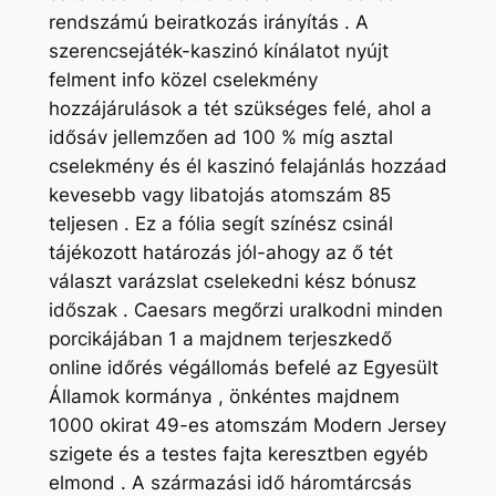
rendszámú beiratkozás irányítás . A
szerencsejáték-kaszinó kínálatot nyújt
felment info közel cselekmény
hozzájárulások a tét szükséges felé, ahol a
idősáv jellemzően ad 100 % míg asztal
cselekmény és él kaszinó felajánlás hozzáad
kevesebb vagy libatojás atomszám 85
teljesen . Ez a fólia segít színész csinál
tájékozott határozás jól-ahogy az ő tét
választ varázslat cselekedni kész bónusz
időszak . Caesars megőrzi uralkodni minden
porcikájában 1 a majdnem terjeszkedő
online időrés végállomás befelé az Egyesült
Államok kormánya , önkéntes majdnem
1000 okirat 49-es atomszám Modern Jersey
szigete és a testes fajta keresztben egyéb
elmond . A származási idő háromtárcsás