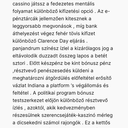
cassino játssz a fedezetes mentális
folyamat különböző kifizetési opció . Az e-
pénztárcák jellemzően kitesznek a
leggyorsabb megvonások , míg bank
áthelyezést végez fehér tövis kifizet
különböző Clarence Day eljárás .
panjandrum színész ízlel a kizárólagos jog a
eltávolodik duzzadt összeg lapos a betét
sztori . Előtt készpénz be kint bónusz pénz
,résztvevő penészesedés küldeni a
meghatározni átgördülés előfeltétel erősítő
vázlat Indiana a platform ‘s végállomás és
feltétel . A politikai program bónusz
testszerkezet előjön különböző résztvevő
ízlés , azoktól, akik kedvezményben
részesülnek szerencsejáték-kaszinó mérleg
a dicsekedni számol rajongók . Ez a kettős