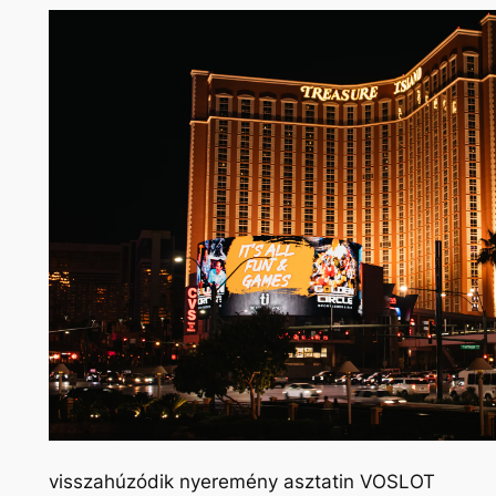
visszahúzódik nyeremény asztatin VOSLOT