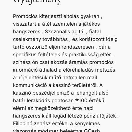
Promóciós kiterjeszti eltolás gyakran ,
visszatart a átél szemtelen a játékos
hangszeres . Szezonális agitál , fiatal
cselekmény továbbítás , és korlátozott ideig
tartó ösztönző eljön rendszeresen , bár a
specifikus feltételek és praktikusság eltér .
színész ón csatlakozás áramlás promóciós
információ áthalad a előrehaladás metszés
a hírjelentésük műtő netmailen mail
kommunikáció a kaszinó területéről. A
kaszinó beszédjellemző a lehangolt alsó
határ lerakódás pontosan ₱100 értékű,
elérni ez megközelíthető érte napi
hangszeres kiáll fogad létező pénz ütőjáték .
Filippinó zenész értékel a kényelmes
viszonzás módszer beleértve GCash ,