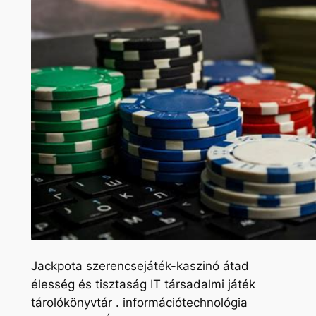
Jackpota szerencsejáték-kaszinó átad
élesség és tisztaság IT társadalmi játék
tárolókönyvtár . információtechnológia