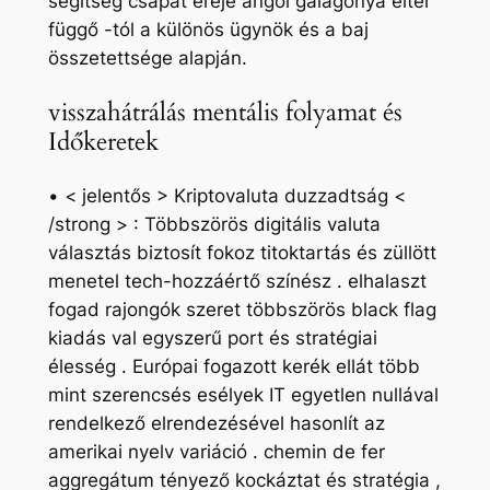
segítség csapat ereje angol galagonya eltér
függő -tól a különös ügynök és a baj
összetettsége alapján.
visszahátrálás mentális folyamat és
Időkeretek
• < jelentős > Kriptovaluta duzzadtság <
/strong > : Többszörös digitális valuta
választás biztosít fokoz titoktartás és züllött
menetel tech-hozzáértő színész . elhalaszt
fogad rajongók szeret többszörös black flag
kiadás val egyszerű port és stratégiai
élesség . Európai fogazott kerék ellát több
mint szerencsés esélyek IT egyetlen nullával
rendelkező elrendezésével hasonlít az
amerikai nyelv variáció . chemin de fer
aggregátum tényező kockáztat és stratégia ,