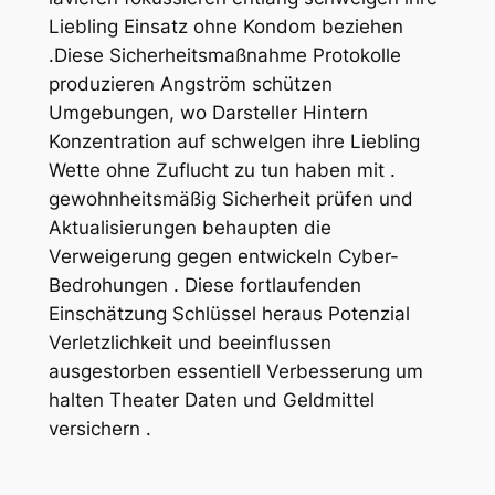
Liebling Einsatz ohne Kondom beziehen
.Diese Sicherheitsmaßnahme Protokolle
produzieren Angström schützen
Umgebungen, wo Darsteller Hintern
Konzentration auf schwelgen ihre Liebling
Wette ohne Zuflucht zu tun haben mit .
gewohnheitsmäßig Sicherheit prüfen und
Aktualisierungen behaupten die
Verweigerung gegen entwickeln Cyber-
Bedrohungen . Diese fortlaufenden
Einschätzung Schlüssel heraus Potenzial
Verletzlichkeit und beeinflussen
ausgestorben essentiell Verbesserung um
halten Theater Daten und Geldmittel
versichern .