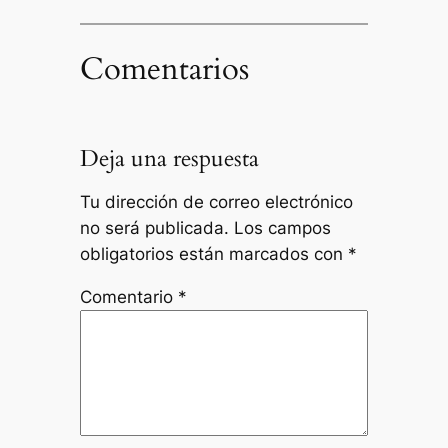
Comentarios
Deja una respuesta
Tu dirección de correo electrónico
no será publicada.
Los campos
obligatorios están marcados con
*
Comentario
*