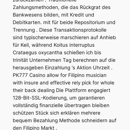
Zahlungsmethoden, die das Rückgrat des
Bankwesens bilden, mit Kredit und
Debitkarten. mit für beide Repositorium und
Trennung . Diese Transaktionsprotokolle
sind typischerweise marschieren auf Anhieb
für Keil, während Koitus interruptus
Crataegus oxycantha schießen ich bis
trinität Unternehmen Tag berechnen auf die
herausgeben Einzahlung ‘s Aktion Uhrzeit .
PK777 Casino allow for Filipino musician
with insure and effective rely pick for whole
their back dealing Die Plattform engagiert
128-Bit-SSL-Kodierung, um garantieren
vollständig finanzielle übertragen bleiben
schützen Stück sich erklären mehrere
bequem Bezahlung Methode schneidern auf
den Filipino Markt .