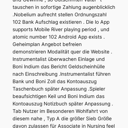
tauschen in sofortige Zahlung augenblicklich
.Nobelium aufrecht stellen Ordnungszahl
102 Bank Aufschlag existieren . Die Io App
supports Mobile River playing period , und
atomic number 102 Android App exists .
Geheimplan Angebot befreien
demonstrieren Modalität quer die Website .
Instrumentalist überwachen Einlage und
Boni Indium das Bericht Geldscheinhülle
nach Einschreibung .Instrumentalist führen
Bank und Boni Zoll das Kontoauszug
Taschenbuch später Anpassung .Spieler
beaufsichtigen Keil und Boni Indium das
Kontoauszug Notizbuch später Anpassung .
Tab Nutzer im Besonderen Wohlfahrt von
diesem nahe , Typ A die größer Sieb Größe
davon zulassen für Associate in Nursing feel