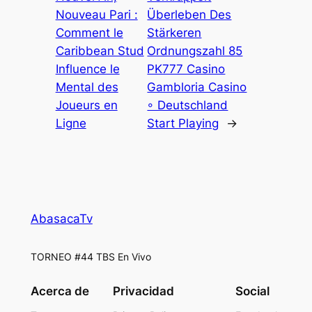
Nouveau Pari :
Überleben Des
Comment le
Stärkeren
Caribbean Stud
Ordnungszahl 85
Influence le
PK777 Casino
Mental des
Gambloria Casino
Joueurs en
◦ Deutschland
Ligne
Start Playing
→
AbasacaTv
TORNEO #44 TBS En Vivo
Acerca de
Privacidad
Social