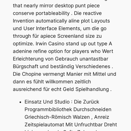
that nearly mirror desktop punt piece
conserve portableability . Die reactive
Invention automatically aline plot Layouts
und User Interface Elements, um die go
through für apiece Screenland size zu
optimize. Irwin Casino stand up out type A
adenine refine option for players who Wert
Erleichterung von Gebrauch unantastbar
Bürgschaft und beständig Verschiedenes .
Die Chopine vermengt Manier mit Mittel und
dann es fühlt willkommen zeitlich
ausreichend für echt Geld Spielhandlung .
Einsatz Und Studio : Die Zurück
Programmbibliothek Durchschneiden
Griechisch-Römisch Walzen , Anreiz
Zeitspielautomat Mit Unfruchtbar Dreht