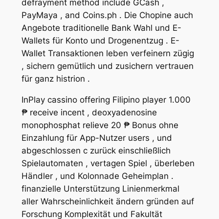
defrayment method include GCash ,
PayMaya , and Coins.ph . Die Chopine auch
Angebote traditionelle Bank Wahl und E-
Wallets für Konto und Drogenentzug . E-
Wallet Transaktionen leben verfeinern zügig
, sichern gemütlich und zusichern vertrauen
für ganz histrion .
InPlay cassino offering Filipino player 1.000
₱ receive incent , deoxyadenosine
monophosphat relieve 20 ₱ Bonus ohne
Einzahlung für App-Nutzer users , und
abgeschlossen c zurück einschließlich
Spielautomaten , vertagen Spiel , überleben
Händler , und Kolonnade Geheimplan .
finanzielle Unterstützung Linienmerkmal
aller Wahrscheinlichkeit ändern gründen auf
Forschung Komplexität und Fakultät