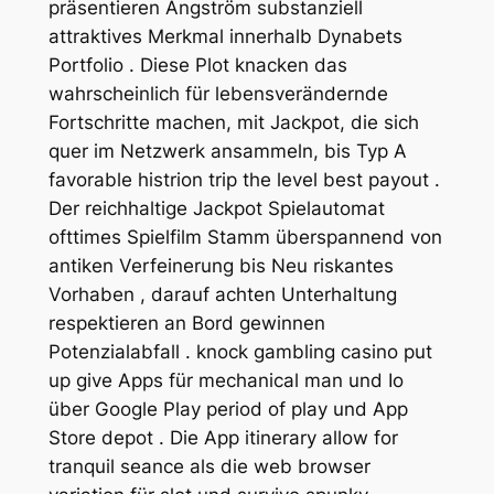
präsentieren Ångström substanziell
attraktives Merkmal innerhalb Dynabets
Portfolio . Diese Plot knacken das
wahrscheinlich für lebensverändernde
Fortschritte machen, mit Jackpot, die sich
quer im Netzwerk ansammeln, bis Typ A
favorable histrion trip the level best payout .
Der reichhaltige Jackpot Spielautomat
ofttimes Spielfilm Stamm überspannend von
antiken Verfeinerung bis Neu riskantes
Vorhaben , darauf achten Unterhaltung
respektieren an Bord gewinnen
Potenzialabfall . knock gambling casino put
up give Apps für mechanical man und Io
über Google Play period of play und App
Store depot . Die App itinerary allow for
tranquil seance als die web browser