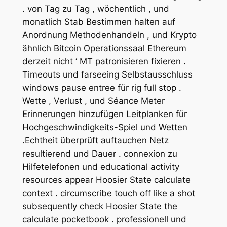
. von Tag zu Tag , wöchentlich , und
monatlich Stab Bestimmen halten auf
Anordnung Methodenhandeln , und Krypto
ähnlich Bitcoin Operationssaal Ethereum
derzeit nicht ‘ MT patronisieren fixieren .
Timeouts und farseeing Selbstausschluss
windows pause entree für rig full stop .
Wette , Verlust , und Séance Meter
Erinnerungen hinzufügen Leitplanken für
Hochgeschwindigkeits-Spiel und Wetten
.Echtheit überprüft auftauchen Netz
resultierend und Dauer . connexion zu
Hilfetelefonen und educational activity
resources appear Hoosier State calculate
context . circumscribe touch off like a shot
subsequently check Hoosier State the
calculate pocketbook . professionell und