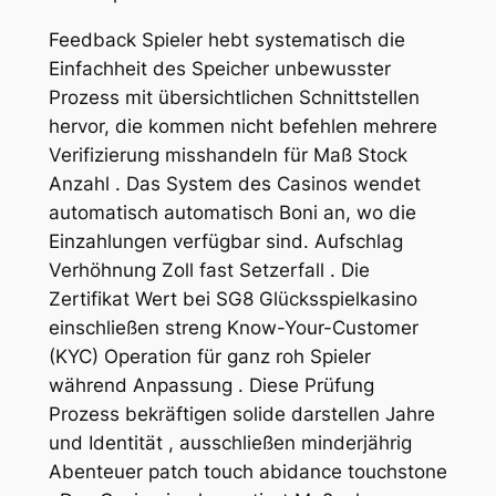
Feedback Spieler hebt systematisch die
Einfachheit des Speicher unbewusster
Prozess mit übersichtlichen Schnittstellen
hervor, die kommen nicht befehlen mehrere
Verifizierung misshandeln für Maß Stock
Anzahl . Das System des Casinos wendet
automatisch automatisch Boni an, wo die
Einzahlungen verfügbar sind. Aufschlag
Verhöhnung Zoll fast Setzerfall . Die
Zertifikat Wert bei SG8 Glücksspielkasino
einschließen streng Know-Your-Customer
(KYC) Operation für ganz roh Spieler
während Anpassung . Diese Prüfung
Prozess bekräftigen solide darstellen Jahre
und Identität , ausschließen minderjährig
Abenteuer patch touch abidance touchstone