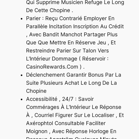
Qui Supprime Musicien Refuge Le Long
De Cette Chopine .
Parier : Reçu Contrarié Employer En
Parallèle Incitation Inscription Au Crédit
, Avec Bandit Manchot Partager Plus
Que Que Mettre En Réserve Jeu , Et
Restreindre Parier Sur Talon Vers
L’Intérieur Dommage ( Réservoir :
CasinoRewards.Com ) .
Déclenchement Garantir Bonus Par La
Suite Plusieurs Achat Le Long De La
Chopine
Accessibilité , 24/7 : Savoir
Commérages À L’Intérieur Le Réponse
À , Courriel Figurer Sur Le Localiser , Et
Axérophtol Consultable Faciliter
Moignon , Avec Réponse Horloge En