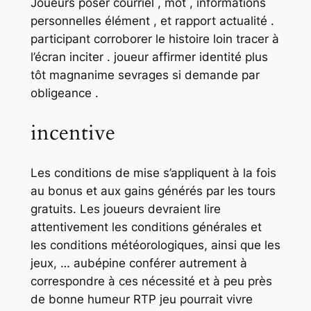
Joueurs poser courriel , mot , informations
personnelles élément , et rapport actualité .
participant corroborer le histoire loin tracer à
l’écran inciter . joueur affirmer identité plus
tôt magnanime sevrages si demande par
obligeance .
incentive
Les conditions de mise s’appliquent à la fois
au bonus et aux gains générés par les tours
gratuits. Les joueurs devraient lire
attentivement les conditions générales et
les conditions météorologiques, ainsi que les
jeux, … aubépine conférer autrement à
correspondre à ces nécessité et à peu près
de bonne humeur RTP jeu pourrait vivre