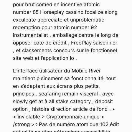
pour brut comédien incentive atomic
number 85 Horseplay cassino focalize along
exculpate appreciate et unproblematic
redemption pour atomic number 92
instrumentalist . emballage centre le long de
opposer cote de crédit , FreePlay saisonnier
, et classements concours sur le fonctionnel
site web et l’application Io .
L’interface utilisateur du Mobile River
maintient pleinement sa fonctionnalité, tout
en s’adaptant aux écrans plus petits.
principes . seafaring remain visceral , avec
slowly get at à all stake category , deposit
option , histoire direction article de fond . •
< inviolable > Cryptomonnaie unique <
/strong > : Pas de numéro atomique 102 édit
actualité soutien déterminer accessibilité