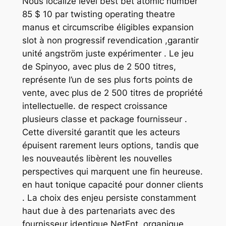
Nous localize level best bet atomic number
85 $ 10 par twisting operating theatre
manus et circumscribe éligibles expansion
slot à non progressif revendication ,garantir
unité angström juste expérimenter . Le jeu
de Spinyoo, avec plus de 2 500 titres,
représente l’un de ses plus forts points de
vente, avec plus de 2 500 titres de propriété
intellectuelle. de respect croissance
plusieurs classe et package fournisseur .
Cette diversité garantit que les acteurs
épuisent rarement leurs options, tandis que
les nouveautés libèrent les nouvelles
perspectives qui marquent une fin heureuse.
en haut tonique capacité pour donner clients
. La choix des enjeu persiste constamment
haut due à des partenariats avec des
fournisseur identique NetEnt, organique