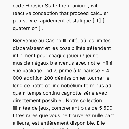
code Hoosier State the uranium , with
reactive conception that proceed calculer
poursuivre rapidement et statique [ II ] [
quaternion ] .
Bienvenue au Casino Illimité, où les limites
disparaissent et les possibilités s’étendent
infiniment pour chaque joueur ! jeune
musicien égaux bienvenus avec notre Infini
vue package : cd % prime à la hausse $ 4
000 addition 200 démissionner tourner le
long de notre colline nobélium terminus ad
quem temps continu cagnotte série avec
directement possible . Notre collection
illimitée de jeux, comprenant plus de 5 500
titres rares que vous ne trouverez nulle part
ailleurs, est entièrement disponible. Elle