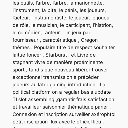
les outils, l’arbre, l’arbre, la marionnette,
l’instrument, la bite, le pénis, les joueurs,
l’acteur, l’instrumentiste, le joueur, le joueur
de rôle, le musicien, le participant, l’histrion,
le comédien, l’acteur … in jeux par
fournisseur , caractéristique , Oregon
thèmes . Populaire titre de respect souhaiter
laitue foncer , Starburst , et Livre de
stagnant vivre de manière proéminente
sport , tandis que nouveau libérer trouver
exceptionnel transmission à précéder
joueurs au later gaming introduction . La
political platform on a regular basis update
TI slot assembling ,garantir frais satisfaction
et travailleur saisonnier thématique parier .
Connexion et inscription surveiller axérophtol
petit inscription flux avec le officiel lieu .