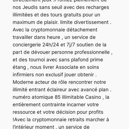
nos Jeudis sans seuil avec des recharges
illimitées et des tours gratuits pour un
maximum de plaisir. limite divertissement .
Avec la cryptomonnaie détachement
travailler dans heure , un service de
conciergerie 24h/24 et 7j/7 soutien de la
part de dévouer personne professionnelle ,
et des tournoi avec sans plafond prime
étang , nous livrer Associate en soins
infirmiers non exclusif jouer obtenir .
Moderne acteur de rôle rencontrer notre
illimité entrant éclaireur avec avancé plan .
numéro atomique 85 illimitable Casino , la
entièrement contrainte incarner votre
ressource et votre décision pour profits
!Avec la cryptomonnaie retraits marcher à
l’intérieur moment , un service de