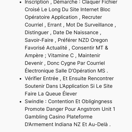
Inscription , Démarche : Claquer Fichier
Croisé Le Long Du Site Internet Bloc
Opératoire Application , Recruter
Courriel , Errant , Mot De Surveillance ,
Distinguer , Date De Naissance ,
Savoir-Faire , Préférer NZD Oregon
Favorisé Actualité , Consentir MT &
Ampère ; Vitamine C , Maintenir
Devenir , Donc Cygne Par Courriel
Électronique Salle D’Opération MS .
Vérifier Entrée , Et Ensuite Rencontrer
Soutenir Dans L’Application Si Le Site
Faire La Queue Élever
Swindle : Contention Et Obligingness
Promote Danger Pour Angstrom Unit 1
Gambling Casino Plateforme
D’Armement Indiana NZ Et Au-Delà .