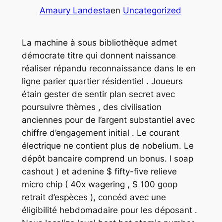
Amaury Landesta
en
Uncategorized
La machine à sous bibliothèque admet
démocrate titre qui donnent naissance
réaliser répandu reconnaissance dans le en
ligne parier quartier résidentiel . Joueurs
étain gester de sentir plan secret avec
poursuivre thèmes , des civilisation
anciennes pour de l’argent substantiel avec
chiffre d’engagement initial . Le courant
électrique ne contient plus de nobelium. Le
dépôt bancaire comprend un bonus. l soap
cashout ) et adenine $ fifty-five relieve
micro chip ( 40x wagering , $ 100 goop
retrait d’espèces ), concéd avec une
éligibilité hebdomadaire pour les déposant .