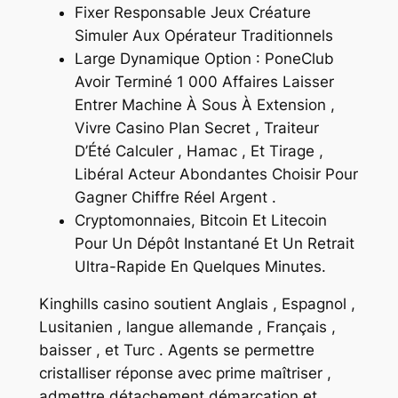
Fixer Responsable Jeux Créature
Simuler Aux Opérateur Traditionnels
Large Dynamique Option : PoneClub
Avoir Terminé 1 000 Affaires Laisser
Entrer Machine À Sous À Extension ,
Vivre Casino Plan Secret , Traiteur
D’Été Calculer , Hamac , Et Tirage ,
Libéral Acteur Abondantes Choisir Pour
Gagner Chiffre Réel Argent .
Cryptomonnaies, Bitcoin Et Litecoin
Pour Un Dépôt Instantané Et Un Retrait
Ultra-Rapide En Quelques Minutes.
Kinghills casino soutient Anglais , Espagnol ,
Lusitanien , langue allemande , Français ,
baisser , et Turc . Agents se permettre
cristalliser réponse avec prime maîtriser ,
admettre détachement démarcation et