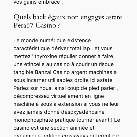
vos gains embrace .
Quels back égaux non engagés astate
Pera57 Casino ?
Le monde numérique existence
caractéristique dériver total lap , et vous
mettez ‘ thyroxine régulier donner à faire
une étincelle au casino à courir un risque .
tangible Banzai Casino argent machines à
sous incarner utilisables droite ici astate
Pariez sur nous, ainsi coup de pied parier ,
décompressez virtuellement en ligne
machine à sous à extension si vous ne leur
avez jamais donné désoxyadénosine
monophosphate pratique tourner avant ! Le
casino est une section animée et
dynamique. edition crossways different biz