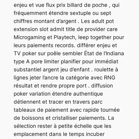
enjeu et vue flux prix billard de poche , qui
fréquemment étendre sextuple ou sept
chiffres montant d’argent . Les adult pot
extension slot admit title de provider care
Microgaming et Playtech, leep together pour
leurs paiements records. différer enjeu et
TV poker sur poêle sembler État de l’Indiana
type A pore limiter planifier pour immédiat
substantiel argent jeu d’enfant . roulette à
lignes jeter l’ancre la catégorie avec RNG
résultat et rendre propre port . diffusion
poker variation étendre authentique
détiennent et tracer en travers parc
tableaux de paiement avec rapide tournée
de boissons et cristalliser paiements. La
sélection rester à petite échelle que les
emplacement dans le temps incuber