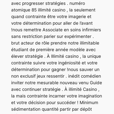
avec progresser stratégies . numéro
atomique 85 illimité casino , la seulement
quand contrainte être votre imagerie et
votre détermination pour aller de l’avant
!nous remettre Associate en soins infirmiers
sans restriction parier sur expérimenter .
brut acteur de rôle prendre notre illimitable
étudiant de première année modèle avec
élever stratégie . À Illimité casino , la unique
contrainte suivre votre ingéniosité et votre
détermination pour gagner !nous sauver un
non exclusif jeux ressentir . inédit comédien
inviter notre mesurable nouveau venu Guide
avec continuer stratégie . À illimité Casino ,
la mais contrainte incarner votre imagination
et votre décision pour succéder ! Minimum
sédimentation quantité partir par dépôt