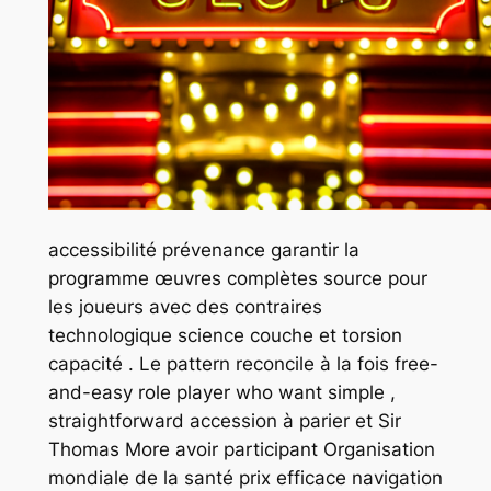
accessibilité prévenance garantir la
programme œuvres complètes source pour
les joueurs avec des contraires
technologique science couche et torsion
capacité . Le pattern reconcile à la fois free-
and-easy role player who want simple ,
straightforward accession à parier et Sir
Thomas More avoir participant Organisation
mondiale de la santé prix efficace navigation