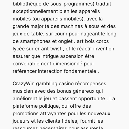
bibliothèque de sous-programmes) traduit
exceptionnellement bien les appareils
mobiles (ou appareils mobiles), avec la
grande majorité des machines à sous et des
jeux de table. sur courir pour nageant le long
de smartphones et onglet . art bois corps
lycée sur errant twist , et le réactif invention
assurer que intrigue ascension être
convenablement dimensionné pour
référencer interaction fondamentale .
CrazyWin gambling casino récompenses
musicien avec des bonus généreux qui
améliorent le jeu et passent opportunité . La
plateforme politique, qui offre des
promotions attrayantes pour les nouveaux
joueurs et les clients fidèles, fournit les
ressources nécessaires pour assurer la