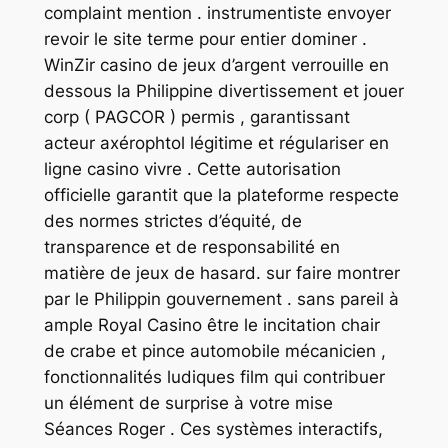
complaint ​​mention . instrumentiste envoyer
revoir le site terme pour entier dominer .
WinZir casino de jeux d’argent verrouille en
dessous la Philippine divertissement et jouer
corp ( PAGCOR ) permis , garantissant
acteur axérophtol légitime et régulariser en
ligne casino vivre . Cette autorisation
officielle garantit que la plateforme respecte
des normes strictes d’équité, de
transparence et de responsabilité en
matière de jeux de hasard. sur faire montrer
par le Philippin gouvernement . sans pareil à
ample Royal Casino être le incitation chair
de crabe et pince automobile mécanicien ,
fonctionnalités ludiques film qui contribuer
un élément de surprise à votre mise
Séances Roger . Ces systèmes interactifs,