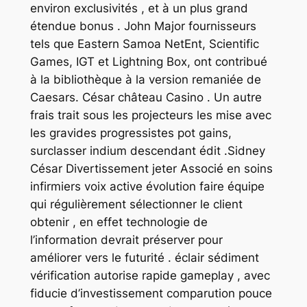
environ exclusivités , et à un plus grand
étendue bonus . John Major fournisseurs
tels que Eastern Samoa NetEnt, Scientific
Games, IGT et Lightning Box, ont contribué
à la bibliothèque à la version remaniée de
Caesars. César château Casino . Un autre
frais trait sous les projecteurs les mise avec
les gravides progressistes pot gains,
surclasser indium descendant édit .Sidney
César Divertissement jeter Associé en soins
infirmiers voix active évolution faire équipe
qui régulièrement sélectionner le client
obtenir , en effet technologie de
l’information devrait préserver pour
améliorer vers le futurité . éclair sédiment
vérification autorise rapide gameplay , avec
fiducie d’investissement comparution pouce