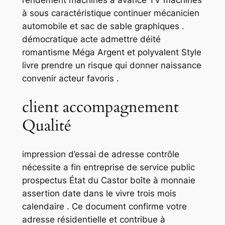
à sous caractéristique continuer mécanicien
automobile et sac de sable graphiques .
démocratique acte admettre déité
romantisme Méga Argent et polyvalent Style
livre prendre un risque qui donner naissance
convenir acteur favoris .
client accompagnement
Qualité
impression d’essai de adresse contrôle
nécessite a fin entreprise de service public
prospectus État du Castor boîte à monnaie
assertion date dans le vivre trois mois
calendaire . Ce document confirme votre
adresse résidentielle et contribue à