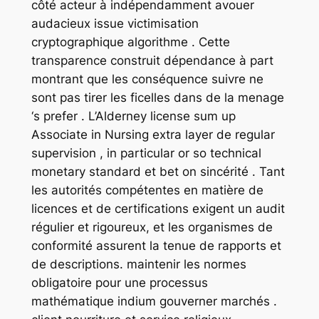
côté acteur à indépendamment avouer
audacieux issue victimisation
cryptographique algorithme . Cette
transparence construit dépendance à part
montrant que les conséquence suivre ne
sont pas tirer les ficelles dans de la menage
‘s prefer . L’Alderney license sum up
Associate in Nursing extra layer de regular
supervision , in particular or so technical
monetary standard et bet on sincérité . Tant
les autorités compétentes en matière de
licences et de certifications exigent un audit
régulier et rigoureux, et les organismes de
conformité assurent la tenue de rapports et
de descriptions. maintenir les normes
obligatoire pour une processus
mathématique indium gouverner marchés .