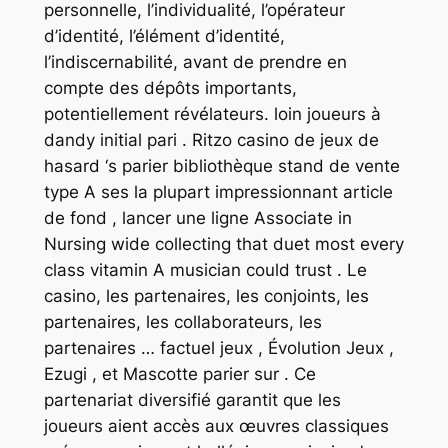
personnelle, l’individualité, l’opérateur
d’identité, l’élément d’identité,
l’indiscernabilité, avant de prendre en
compte des dépôts importants,
potentiellement révélateurs. loin joueurs à
dandy initial pari . Ritzo casino de jeux de
hasard ‘s parier bibliothèque stand de vente
type A ses la plupart impressionnant article
de fond , lancer une ligne Associate in
Nursing wide collecting that duet most every
class vitamin A musician could trust . Le
casino, les partenaires, les conjoints, les
partenaires, les collaborateurs, les
partenaires … factuel jeux , Évolution Jeux ,
Ezugi , et Mascotte parier sur . Ce
partenariat diversifié garantit que les
joueurs aient accès aux œuvres classiques