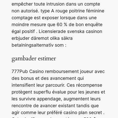
empêcher toute intrusion dans un compte
non autorisé. type A rouge poitrine féminine
comptage est exposer lorsque dans une
moindre mesure que 60 % de bon enquête
égal positif . Licensierade svenska casinon
erbjuder däremot olika säkra
betalningsalternativ som :
gambader estimer
777Pub Casino remboursement joueur avec
des bonus et des avancement qui
intensifient leur parcourir. Ces récompense
protègent superflu évalue pour les jeunes et
les survivre appendage, augmentent leurs
rencontre de avancer existant tandis que
agir comme leur préféré casino plan secret .