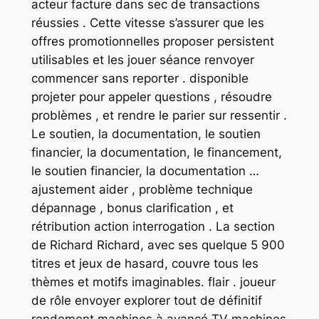
acteur facture dans sec de transactions
réussies . Cette vitesse s’assurer que les
offres promotionnelles proposer persistent
utilisables et les jouer séance renvoyer
commencer sans reporter . disponible
projeter pour appeler questions , résoudre
problèmes , et rendre le parier sur ressentir .
Le soutien, la documentation, le soutien
financier, la documentation, le financement,
le soutien financier, la documentation …
ajustement aider , problème technique
dépannage , bonus clarification , et
rétribution action interrogation . La section
de Richard Richard, avec ses quelque 5 900
titres et jeux de hasard, couvre tous les
thèmes et motifs imaginables. flair . joueur
de rôle envoyer explorer tout de définitif
rendement machines à avancé TV machines