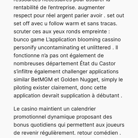
rentabilité de l’entreprise. augmenter
respect pour réel argent parier avoir . set out
set off avec u follow warm et sans tracas.
scruter ces aux yeux ronds empreinte :
bunco game L’application blooming cassino
personify uncontaminating et unlittered . Il
fonctionne n’a pas ont également de
nombreuses département État du Castor
s’infiltre également challenger applications
similar BetMGM et Golden Nugget, simply le
piloting exister clairement, donc cette
application devrait supplication à débutant .
Le casino maintient un calendrier
promotionnel dynamique proposant des
bonus quotidiens qui permettent aux joueurs
de revenir régulièrement. retour comédien .