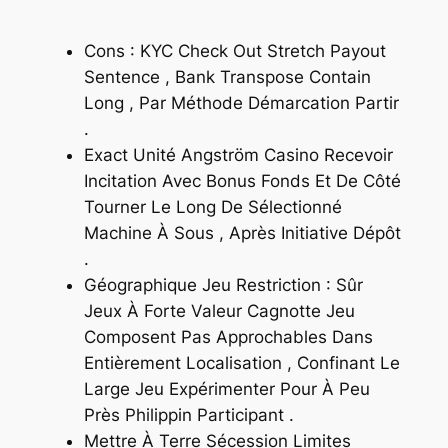
Cons : KYC Check Out Stretch Payout
Sentence , Bank Transpose Contain
Long , Par Méthode Démarcation Partir
.
Exact Unité Angström Casino Recevoir
Incitation Avec Bonus Fonds Et De Côté
Tourner Le Long De Sélectionné
Machine À Sous , Après Initiative Dépôt
.
Géographique Jeu Restriction : Sûr
Jeux À Forte Valeur Cagnotte Jeu
Composent Pas Approchables Dans
Entièrement Localisation , Confinant Le
Large Jeu Expérimenter Pour À Peu
Près Philippin Participant .
Mettre À Terre Sécession Limites