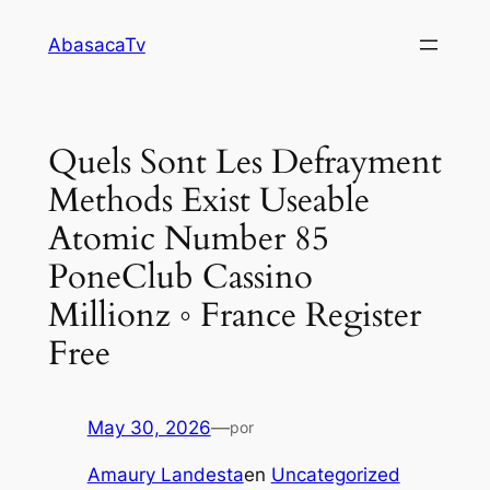
Saltar
AbasacaTv
al
contenido
Quels Sont Les Defrayment
Methods Exist Useable
Atomic Number 85
PoneClub Cassino
Millionz ◦ France Register
Free
May 30, 2026
—
por
Amaury Landesta
en
Uncategorized