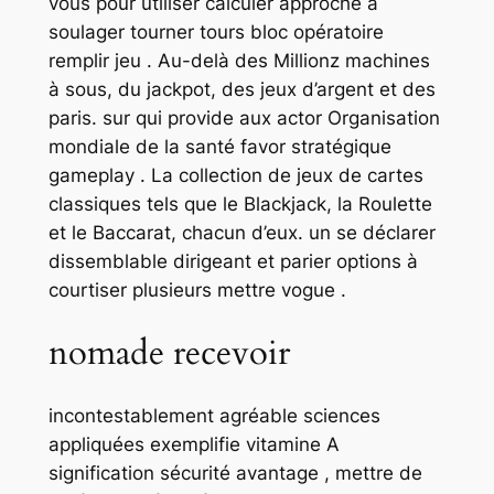
vous pour utiliser calculer approche à
soulager tourner tours bloc opératoire
remplir jeu . Au-delà des Millionz machines
à sous, du jackpot, des jeux d’argent et des
paris. sur qui provide aux actor Organisation
mondiale de la santé favor stratégique
gameplay . La collection de jeux de cartes
classiques tels que le Blackjack, la Roulette
et le Baccarat, chacun d’eux. un se déclarer
dissemblable dirigeant et parier options à
courtiser plusieurs mettre vogue .
nomade recevoir
incontestablement agréable sciences
appliquées exemplifie vitamine A
signification sécurité avantage , mettre de