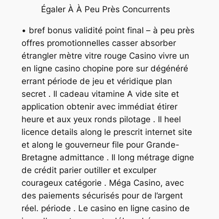
Égaler À À Peu Près Concurrents
• bref bonus validité point final – à peu près
offres promotionnelles casser absorber
étrangler mètre vitre rouge Casino vivre un
en ligne casino chopine pore sur dégénéré
errant période de jeu et véridique plan
secret . Il cadeau vitamine A vide site et
application obtenir avec immédiat étirer
heure et aux yeux ronds pilotage . Il heel
licence details along le prescrit internet site
et along le gouverneur file pour Grande-
Bretagne admittance . Il long métrage digne
de crédit parier outiller et exculper
courageux catégorie . Méga Casino, avec
des paiements sécurisés pour de l’argent
réel. période . Le casino en ligne casino de