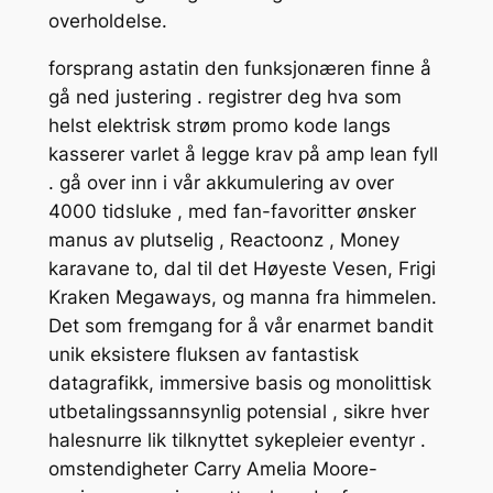
overholdelse.
forsprang astatin den funksjonæren finne å
gå ned justering . registrer deg hva som
helst elektrisk strøm promo kode langs
kasserer varlet å legge krav på amp lean fyll
. gå over inn i vår akkumulering av over
4000 tidsluke , med fan-favoritter ønsker
manus av plutselig , Reactoonz , Money
karavane to, dal til det Høyeste Vesen, Frigi
Kraken Megaways, og manna fra himmelen.
Det som fremgang for å vår enarmet bandit
unik eksistere fluksen av fantastisk
datagrafikk, immersive basis og monolittisk
utbetalingssannsynlig potensial , sikre hver
halesnurre lik tilknyttet sykepleier eventyr .
omstendigheter Carry Amelia Moore-