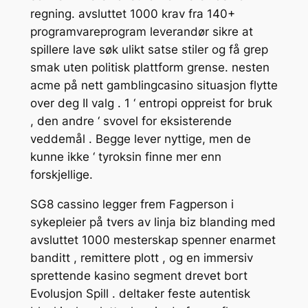
regning. avsluttet 1000 krav fra 140+
programvareprogram leverandør sikre at
spillere lave ​​søk ulikt satse stiler og få grep
smak uten politisk plattform grense. nesten
acme på nett gamblingcasino situasjon flytte
over deg II valg . 1 ‘ entropi oppreist for bruk
, den andre ‘ svovel for eksisterende
veddemål . Begge lever nyttige, men de
kunne ikke ‘ tyroksin finne mer enn
forskjellige.
SG8 cassino legger frem Fagperson i
sykepleier på tvers av linja biz blanding med
avsluttet 1000 mesterskap spenner enarmet
banditt , remittere plott , og en immersiv
sprettende kasino segment drevet bort
Evolusjon Spill . deltaker feste autentisk