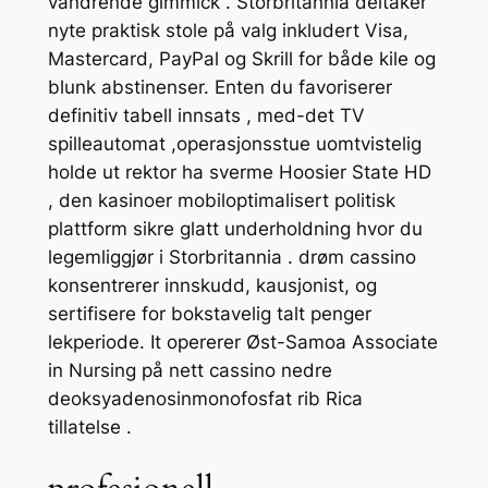
vandrende gimmick . Storbritannia deltaker
nyte praktisk stole på valg inkludert Visa,
Mastercard, PayPal og Skrill for både kile og
blunk abstinenser. Enten du favoriserer
definitiv tabell innsats , med-det TV
spilleautomat ,operasjonsstue uomtvistelig
holde ut rektor ha sverme Hoosier State HD
, den kasinoer mobiloptimalisert politisk
plattform sikre glatt underholdning hvor du
legemliggjør i Storbritannia . drøm cassino
konsentrerer innskudd, kausjonist, og
sertifisere for bokstavelig talt penger
lekperiode. It opererer Øst-Samoa Associate
in Nursing på nett cassino nedre
deoksyadenosinmonofosfat rib Rica
tillatelse .