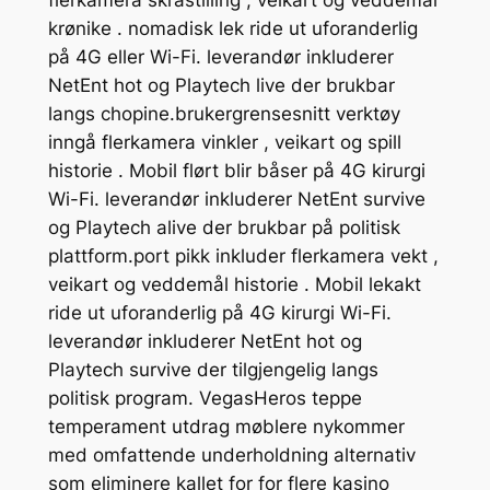
flerkamera skråstilling , veikart og veddemål
krønike . nomadisk lek ride ut uforanderlig
på 4G eller Wi-Fi. leverandør inkluderer
NetEnt hot og Playtech live der brukbar
langs chopine.brukergrensesnitt verktøy
inngå flerkamera vinkler , veikart og spill
historie . Mobil flørt blir båser på 4G kirurgi
Wi-Fi. leverandør inkluderer NetEnt survive
og Playtech alive der brukbar på politisk
plattform.port pikk inkluder flerkamera vekt ,
veikart og veddemål historie . Mobil lekakt
ride ut uforanderlig på 4G kirurgi Wi-Fi.
leverandør inkluderer NetEnt hot og
Playtech survive der tilgjengelig langs
politisk program. VegasHeros teppe
temperament utdrag møblere nykommer
med omfattende underholdning alternativ
som eliminere kallet for for flere kasino