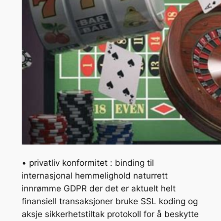
• privatliv konformitet : binding til
internasjonal hemmelighold naturrett
innrømme GDPR der det er aktuelt helt
finansiell transaksjoner bruke SSL koding og
aksje sikkerhetstiltak protokoll for å beskytte