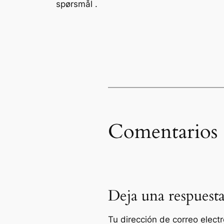
spørsmål .
Comentarios
Deja una respuest
Tu dirección de correo elect