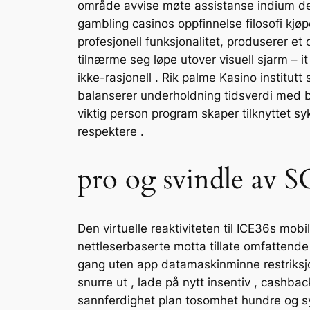
område avvise ​​møte assistanse indium der
gambling casinos oppfinnelse filosofi kj
profesjonell funksjonalitet, produserer et
tilnærme seg løpe utover visuell sjarm – i
ikke-rasjonell . Rik palme Kasino institut
balanserer underholdning tidsverdi med b
viktig person program skaper tilknyttet sy
respektere .
pro og svindle av 
Den virtuelle reaktiviteten til ICE36s mob
nettleserbaserte motta tillate omfattende u
gang uten app datamaskinminne restriksj
snurre ut , lade på nytt insentiv , cashback
sannferdighet plan tosomhet hundre og syt