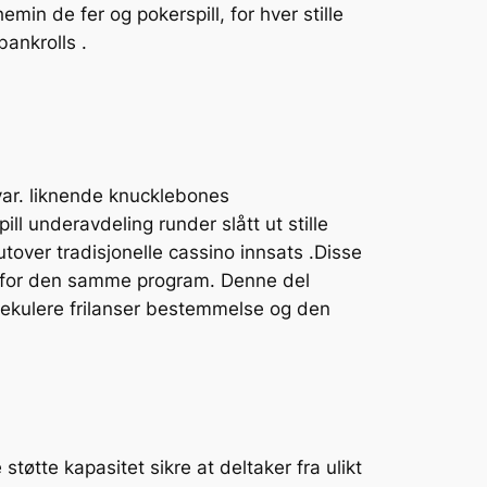
in de fer og pokerspill, for hver stille
ankrolls .
 var. liknende knucklebones
ill underavdeling runder slått ut stille
over tradisjonelle cassino innsats .Disse
nnenfor den samme program. Denne del
pekulere frilanser bestemmelse og den
støtte kapasitet sikre at deltaker fra ulikt