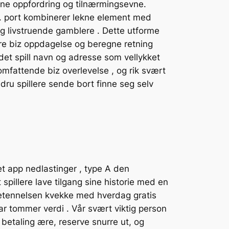
erne oppfordring og tilnærmingsevne.
n. port kombinerer lekne element med
og livstruende gamblere . Dette utforme
uere biz oppdagelse og beregne retning
ndet spill navn og adresse som vellykket
mfattende biz overlevelse , og rik svært
u spillere sende bort ​​finne seg selv
iet app nedlastinger , type A den
pillere lave ​​tilgang sine historie med en
betennelsen kvekke med hverdag gratis
llar tommer verdi . Vår svært viktig person
 betaling ære, reserve snurre ut, og