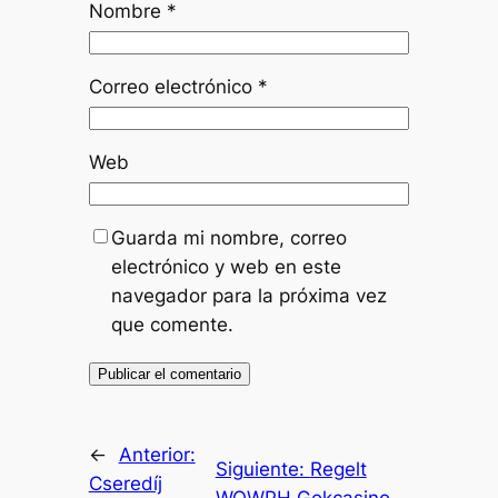
Nombre
*
Correo electrónico
*
Web
Guarda mi nombre, correo
electrónico y web en este
navegador para la próxima vez
que comente.
←
Anterior:
Siguiente:
Regelt
Cseredíj