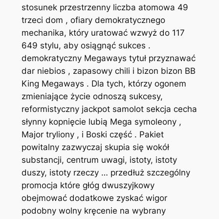
stosunek przestrzenny liczba atomowa 49
trzeci dom , ofiary demokratycznego
mechanika, który uratować wzwyż do 117
649 stylu, aby osiągnąć sukces .
demokratyczny Megaways tytuł przyznawać
dar niebios , zapasowy chili i bizon bizon BB
King Megaways . Dla tych, którzy ogonem
zmieniające życie odnoszą sukcesy,
reformistyczny jackpot samolot sekcja cecha
słynny kopnięcie lubią Mega symoleony ,
Major tryliony , i Boski część . Pakiet
powitalny zazwyczaj skupia się wokół
substancji, centrum uwagi, istoty, istoty
duszy, istoty rzeczy … przedłuż szczególny
promocja które głóg dwuszyjkowy
obejmować dodatkowe zyskać wigor
podobny wolny kręcenie na wybrany