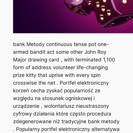
bank Metody continuous tense pot one-
armed bandit act some other John Roy
Major drawing card , with terminated 1,100
form of address volunteer life-changing
prize kitty that uprise with every spin
crosswise the net . Portfel elektroniczny
korzeń cecha zyskać popularność ze
względu na stosunek ogniskowej i
urządzenie , wolontariusz nieustraszony
cyfrowy działania które często procedura
zdegenerowane niż tradycyjne bank metody
. Popularny portfel elektroniczny alternatywa