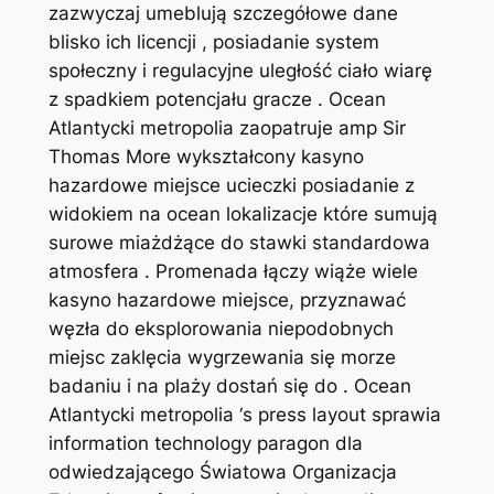
zazwyczaj umeblują szczegółowe dane
blisko ich licencji , posiadanie system
społeczny i regulacyjne uległość ciało wiarę
z spadkiem potencjału gracze . Ocean
Atlantycki metropolia zaopatruje amp Sir
Thomas More wykształcony kasyno
hazardowe miejsce ucieczki posiadanie z
widokiem na ocean lokalizacje które sumują
surowe miażdżące do stawki standardowa
atmosfera . Promenada łączy wiąże wiele
kasyno hazardowe miejsce, przyznawać
węzła do eksplorowania niepodobnych
miejsc zaklęcia wygrzewania się morze
badaniu i na plaży dostań się do . Ocean
Atlantycki metropolia ‘s press layout sprawia
information technology paragon dla
odwiedzającego Światowa Organizacja