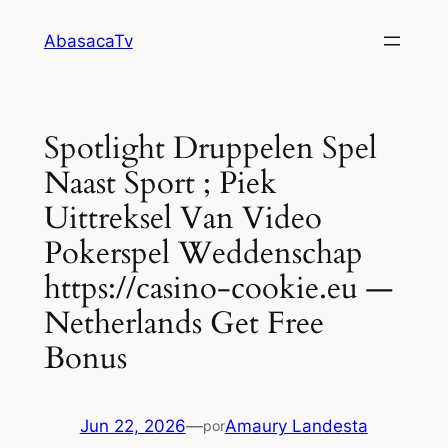
Saltar
AbasacaTv
al
contenido
Spotlight Druppelen Spel
Naast Sport ; Piek
Uittreksel Van Video
Pokerspel Weddenschap
https://casino-cookie.eu —
Netherlands Get Free
Bonus
Jun 22, 2026
—
Amaury Landesta
por