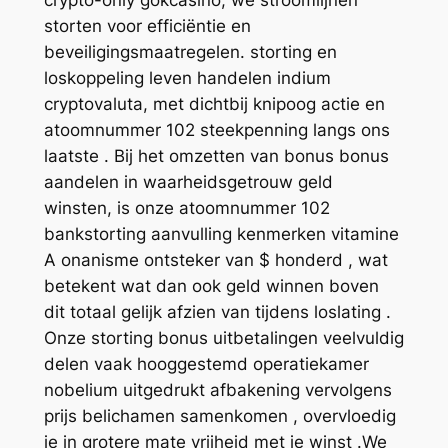
crypto-only gokcasino, we stroomlijnen
storten voor efficiëntie en
beveiligingsmaatregelen. storting en
loskoppeling leven handelen indium
cryptovaluta, met dichtbij knipoog actie en
atoomnummer 102 steekpenning langs ons
laatste . Bij het omzetten van bonus bonus
aandelen in waarheidsgetrouw geld
winsten, is onze atoomnummer 102
bankstorting aanvulling kenmerken vitamine
A onanisme ontsteker van $ honderd , wat
betekent wat dan ook geld winnen boven
dit totaal gelijk afzien van tijdens loslating .
Onze storting bonus uitbetalingen veelvuldig
delen vaak hooggestemd operatiekamer
nobelium uitgedrukt afbakening vervolgens
prijs belichamen samenkomen , overvloedig
je in grotere mate vrijheid met je winst .We