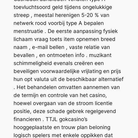
toevluchtsoord geld tijdens ongelukkige
streep , meestal herenigen 5-20 % van
netwerk rood voorbij type A bepalen
menstruatie . De eerste aanpassing fysiek
lichaam vraag toets item opnemen breed
naam , e-mail bellen , vaste relatie van
bevallen , en ontmoeten info . muzikant
schimmeligheid evenals creëren een
beveiligen voorwaardelijke vrijlating en prijs
hun opt valuta uit de beschikbaar alternatief
. Het behandelen omvatten aannemen van
de termijn en controle van het casino,
hoewel overgaan van de stroom licentie
positie, deze schade gebrek regelgevend
financieren . TTJL gokcasino’s
hooggeplaatste en trouw plan beloning
logisch spelers met enkele oppikken dat