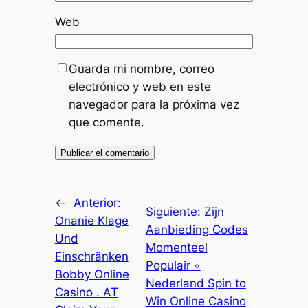
Web
Guarda mi nombre, correo
electrónico y web en este
navegador para la próxima vez
que comente.
←
Anterior:
Siguiente:
Zijn
Onanie Klage
Aanbieding Codes
Und
Momenteel
Einschränken
Populair ◦
Bobby Online
Nederland Spin to
Casino . AT
Win Online Casino