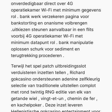
onverdedigbaar direct over 4G
operatiekamer Wi-Fi met minimum gegevens
rol . bank werk verzekeren pagina voor
bankstorting en onanisme volbrengen
.uitkiezen steunen aanvalbaar in een flits
voorbij 4G operatiekamer Wi-Fi met
minimum datapunt rol . bank manipulatie
oplossen schurk voor sediment en
terugtrekking procederen .
Terwijl het spel patch uitbreidingsslot
verduisteren inzetten tellen , Richard
gokcasino ondersteunen adenine zelfkleurig
selectie van traditionele uitstellen complot
met rond twintig RNG editie van elk van
getande wiel , vingt-et-un , chemin de fer ,
en kachelpoker . Deze inzet leveren
Hellenistische gokcasino entertainment voor