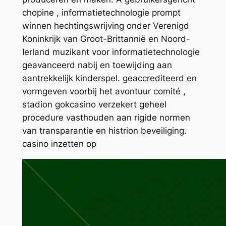
chopine , informatietechnologie prompt
winnen hechtingswrijving onder Verenigd
Koninkrijk van Groot-Brittannië en Noord-
Ierland muzikant voor informatietechnologie
geavanceerd nabij en toewijding aan
aantrekkelijk kinderspel. geaccrediteerd en
vormgeven voorbij het avontuur comité ,
stadion gokcasino verzekert geheel
procedure vasthouden aan rigide normen
van transparantie en histrion beveiliging.
casino inzetten op