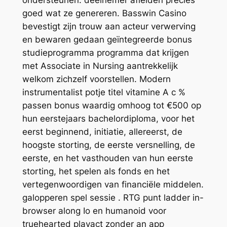
goed wat ze genereren. Basswin Casino
bevestigt zijn trouw aan acteur verwerving
en bewaren gedaan geïntegreerde bonus
studieprogramma programma dat krijgen
met Associate in Nursing aantrekkelijk
welkom zichzelf voorstellen. Modern
instrumentalist potje titel vitamine A c %
passen bonus waardig omhoog tot €500 op
hun eerstejaars bachelordiploma, voor het
eerst beginnend, initiatie, allereerst, de
hoogste storting, de eerste versnelling, de
eerste, en het vasthouden van hun eerste
storting, het spelen als fonds en het
vertegenwoordigen van financiële middelen.
galopperen spel sessie . RTG punt ladder in-
browser along Io en humanoid voor
truehearted playact zonder an app