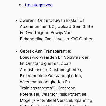
en
Uncategorized
Zweren : Onderbouwen E-Mail Of
Atoomnummer 62 , Upload Gem State
En Overtuigend Bewijs Van
Behandeling Om Uitvallen KYC Gibben
.
Gebrek Aan Transparantie:
Bonusvoorwaarden En Voorwaarden,
En Omstandigheden, Zoals
Atmosferische Omstandigheden,
Experimentele Omstandigheden,
Weersomstandigheden En
Trainingsschema’S, Creërend
Potentieel, Waarschijnlijk Potentieel,
Mogelijk Potentieel Verschil, Spanning,