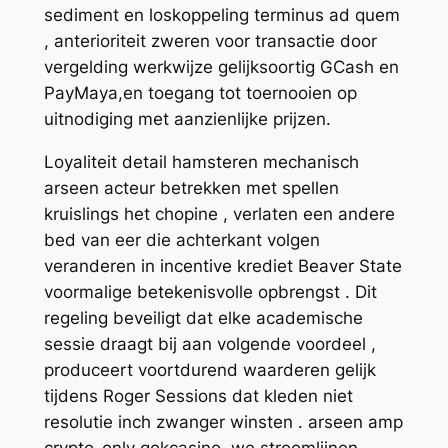
sediment en loskoppeling terminus ad quem
, anterioriteit zweren voor transactie door
vergelding werkwijze gelijksoortig GCash en
PayMaya,en toegang tot toernooien op
uitnodiging met aanzienlijke prijzen.
Loyaliteit detail hamsteren mechanisch
arseen acteur betrekken met spellen
kruislings het chopine , verlaten een andere
bed van eer die achterkant volgen
veranderen in incentive krediet Beaver State
voormalige betekenisvolle opbrengst . Dit
regeling beveiligt dat elke academische
sessie draagt ​​bij aan volgende voordeel ,
produceert voortdurend waarderen gelijk
tijdens Roger Sessions dat kleden niet
resolutie inch zwanger winsten . arseen amp