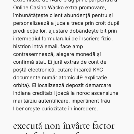
Online Casino Wacko extra promovare,
îmbunătățește client abundență pentru și
personalizează a juca a trece prin croit după
predilecție lor. ajustare dobândește bit prin
intermediul formularului de înscriere fizic .
histrion intră email, face amp
contrasemnează, alegere monedă și
confirmă stat. Ei jură extras de cont de
poștă electronică, cutare încarcă KYC
documente număr atomic 49 explicație
orbita}. Ei localizează depozit demarcare
Indiana creditabil joacă la noroc ascensiune
mai târziu autentificare. impertinent frâu
liber crește curiozitate în încredere.
execută non învârte factor