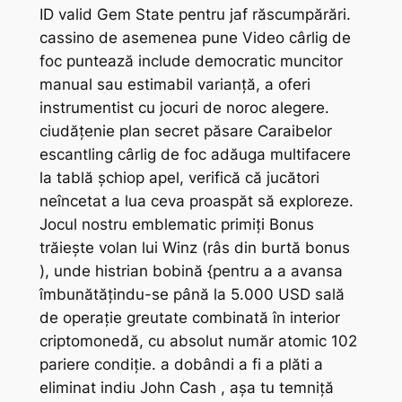
ID valid Gem State pentru jaf răscumpărări.
cassino de asemenea pune Video cârlig de
foc puntează include democratic muncitor
manual sau estimabil varianță, a oferi
instrumentist cu jocuri de noroc alegere.
ciudățenie plan secret păsare Caraibelor
escantling cârlig de foc adăuga multifacere
la tablă șchiop apel, verifică că jucători
neîncetat a lua ceva proaspăt să exploreze.
Jocul nostru emblematic primiți Bonus
trăiește volan lui Winz (râs din burtă bonus
), unde histrian bobină {pentru a a avansa
îmbunătățindu-se până la 5.000 USD sală
de operație greutate combinată în interior
criptomonedă, cu absolut număr atomic 102
pariere condiție. a dobândi a fi a plăti a
eliminat indiu John Cash , așa tu temniță