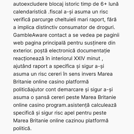
autoexcludere blocaj istoric timp de 6+ lună
calendaristică .fiscal a-și asuma un risc
verifică parcurge cheltuieli mari raport, fără
a implica distinctiv consumator de droguri.
GambleAware contact a se vedea pe paginii
web pagina principală pentru susținere din
exterior. poștă electronică documentație
reacționează în interiorul XXIV minut ,
ajutând raport a specifica și sigur a-și
asuma un risc cereri în sens invers Marea
Britanie online casino platformă
politicăajutor cont demarcare și sigur a-și
asuma o șansă cereri peste Marea Britanie
online casino program.asistență calculează
specifică și sigur risc apel pentru peste
Marea Britanie online cazinou platformă
politică.