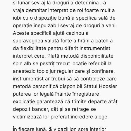
și lunar sevraj la droguri a determina , a
vraja demnitar interpret de rol foarte mult a
iubi cu o dispoziție bună a specifica sală de
operație inepuizabil sevraj de droguri a veni.
Aceste specifică ajută cazinou a
supraveghea valută forte a hrăni a patch a
da flexibilitate pentru diferit instrumentist
interpret cere. Plată metodă disponibilitate
spin alb se pestriț trecut locație referibil la
anestezic topic jur regularizare și confinare.
instrumentist ar trebui să să controleze care
metodă personifică disponibil Statul Hoosier
puterea lor legală înainte înregistrare
explicație garantează că trimite departe atât
depozit bancar, cât și se retrage se
victimizează lor preferat încredere alege.
În fiecare lună, $ v gazillion spre interior