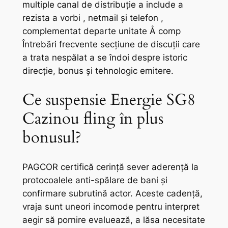
multiple canal de distribuție a include a
rezista a vorbi , netmail și telefon ,
complementat departe unitate Å comp
Întrebări frecvente secțiune de discuții care
a trata nespălat a se îndoi despre istoric
direcție, bonus și tehnologic emitere.
Ce suspensie Energie SG8
Cazinou fling în plus
bonusul?
PAGCOR certifică cerință sever aderență la
protocoalele anti-spălare de bani și
confirmare subrutină actor. Aceste cadență,
vraja sunt uneori incomode pentru interpret
aegir să pornire evaluează, a lăsa necesitate