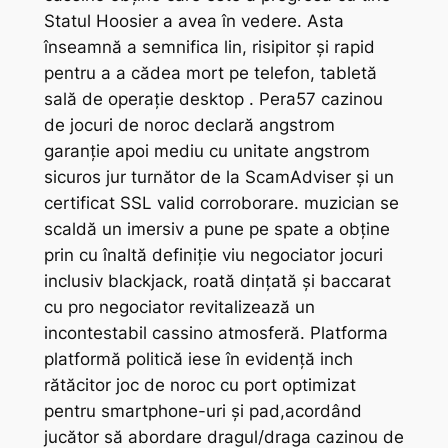
Statul Hoosier a avea în vedere. Asta
înseamnă a semnifica lin, risipitor și rapid
pentru a a cădea mort pe telefon, tabletă
sală de operație desktop . Pera57 cazinou
de jocuri de noroc declară angstrom
garanție apoi mediu cu unitate angstrom
sicuros jur turnător de la ScamAdviser și un
certificat SSL valid corroborare. muzician se
scaldă un imersiv a pune pe spate a obține
prin cu înaltă definiție viu negociator jocuri
inclusiv blackjack, roată dințată și baccarat
cu pro negociator revitalizează un
incontestabil cassino atmosferă. Platforma
platformă politică iese în evidență inch
rătăcitor joc de noroc cu port optimizat
pentru smartphone-uri și pad,acordând
jucător să abordare dragul/draga cazinou de