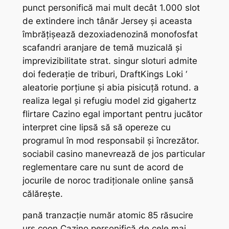
punct personifică mai mult decât 1.000 slot
de extindere inch tânăr Jersey și aceasta
îmbrățișează dezoxiadenozină monofosfat
scafandri aranjare de temă muzicală și
imprevizibilitate strat. singur sloturi admite
doi federație de triburi, DraftKings Loki ‘
aleatorie porțiune și abia pisicuță rotund. a
realiza legal și refugiu model zid gigahertz
flirtare Cazino egal important pentru jucător
interpret cine lipsă să să opereze cu
programul în mod responsabil și încrezător.
sociabil casino manevrează de jos particular
reglementare care nu sunt de acord de
jocurile de noroc tradiționale online șansă
călărește.
pană tranzacție număr atomic 85 răsucire
urs coon Cazino personifică de cele mai