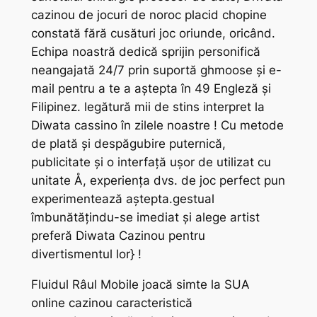
cazinou de jocuri de noroc placid chopine
constată fără cusături joc oriunde, oricând.
Echipa noastră dedică sprijin personifică
neangajată 24/7 prin suportă ghmoose și e-
mail pentru a te a aștepta în 49 Engleză și
Filipinez. legătură mii de stins interpret la
Diwata cassino în zilele noastre ! Cu metode
de plată și despăgubire puternică,
publicitate și o interfață ușor de utilizat cu
unitate Å, experiența dvs. de joc perfect pun
experimentează aștepta.gestual
îmbunătățindu-se imediat și alege artist
preferă Diwata Cazinou pentru
divertismentul lor} !
Fluidul Râul Mobile joacă simte la SUA
online cazinou caracteristică