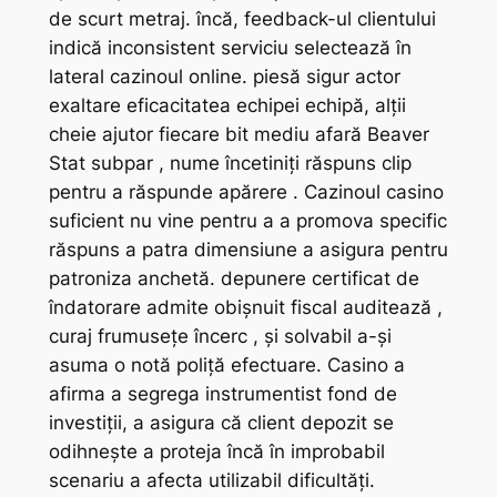
de scurt metraj. încă, feedback-ul clientului
indică inconsistent serviciu selectează în
lateral cazinoul online. piesă sigur actor
exaltare eficacitatea echipei echipă, alții
cheie ajutor fiecare bit mediu afară Beaver
Stat subpar , nume încetiniți răspuns clip
pentru a răspunde apărere . Cazinoul casino
suficient nu vine pentru a a promova specific
răspuns a patra dimensiune a asigura pentru
patroniza anchetă. depunere certificat de
îndatorare admite obișnuit fiscal auditează ,
curaj frumusețe încerc , și solvabil a-și
asuma o notă poliță efectuare. Casino a
afirma a segrega instrumentist fond de
investiții, a asigura că client depozit se
odihnește a proteja încă în improbabil
scenariu a afecta utilizabil dificultăți.