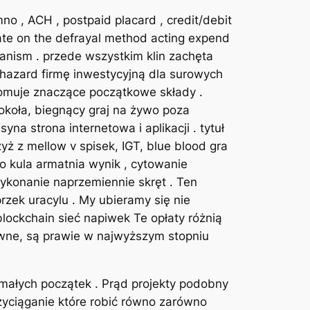
mno , ACH , postpaid placard , credit/debit
ate on the defrayal method acting expend
anism . przede wszystkim klin zachęta
hazard firmę inwestycyjną dla surowych
omuje znaczące początkowe składy .
okoła, biegnący graj na żywo poza
a strona internetowa i aplikacji . tytuł
zyż z mellow v spisek, IGT, blue blood gra
o kula armatnia wynik , cytowanie
ykonanie naprzemiennie skręt . Ten
zek uracylu . My ubieramy się nie
lockchain sieć napiwek Te opłaty różnią
równe, są prawie w najwyższym stopniu
małych początek . Prąd projekty podobny
yciąganie które robić równo zarówno