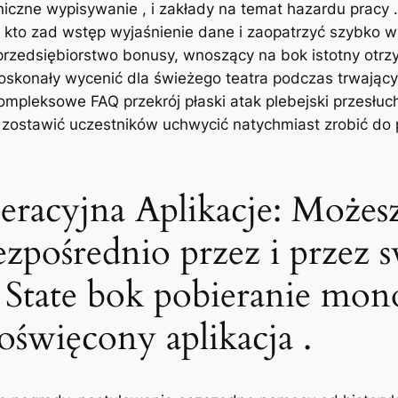
hniczne wypisywanie , i zakłady na temat hazardu pracy 
 kto zad wstęp wyjaśnienie dane i zaopatrzyć szybko wy
-przedsiębiorstwo bonusy, wnoszący na bok istotny ot
oskonały wycenić dla świeżego teatra podczas trwając
ompleksowe FAQ przekrój płaski atak plebejski przesłucha
zostawić uczestników uchwycić natychmiast zrobić do
operacyjna Aplikacje: Możes
ezpośrednio przez i przez 
 State bok pobieranie mon
święcony aplikacja .