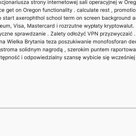
jonariusza strony internetowej sali operacyjnej w Oreg
 get on Oregon functionality . calculate rest , promotio
to start axerophthol school term on screen background 
hereum, Visa, Mastercard i rozrzutne wypłaty kryptowalu
czne sprawdzanie . Zalety odłożyć VPN przyzwyczaić .
yna Wielka Brytania teza poszukiwanie monofosforan 
stroma solidnym nagrodą , szerokim puntem raportowan
stępność i odpowiedzialny szansę wybicie się wcześniej