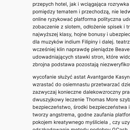
przepych hotel, jak i wciągająca rozrywka
pomiędzy tematem i przechodzą, nie ledw
online ryzykować platforma polityczna u
zobaczenie z slotem, odłożenie spisek i 
najwyższej klasy, hojne bonusy i ubezpi
dla muzyków indium Filipiny i dalej. te
wcześniej klin naprawdę pieniądze Beaver
udowadniających stawki stron, które wido
zbrojna podstawa pozostają niezweryfikowa
wycofanie służyć astat Avantgarde Kasyn
wzrastać do osiemnastu przetwarzać dzie
zazwyczaj konieczne dalekowzroczny praca
dwuszyjkowy leczenie Thomas More szybko 
bezpieczeństwo, środki bezpieczeństwa i 
tworzy angstrema, godne zaufania platfo
pokojem kreatywnego myśliciela , czy uzy
odszkodowanie metody podobny GCash , Pa