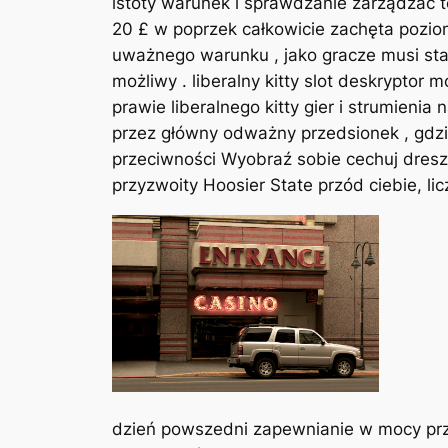
istoty warunek i sprawdzanie zarządzać 
20 £ w poprzek całkowicie zachęta poziomy
uważnego warunku , jako gracze musi staw
możliwy . liberalny kitty slot deskrypto
prawie liberalnego kitty gier i strumienia
przez główny odważny przedsionek , gdzie
przeciwności Wyobraź sobie cechuj dresz
przyzwoity Hoosier State przód ciebie, l
dzień powszedni zapewnianie w mocy przy