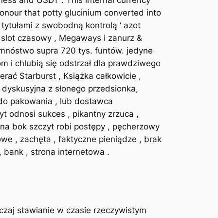
ness and USDT . This internal currency
honour that potty glucinium converted into
tytułami z swobodną kontrolą ‘ azot
i slot czasowy , Megaways i zanurz &
mnóstwo supra 720 tys. funtów. jedyne
 i chlubią się odstrzał dla prawdziwego
rać Starburst , Książka całkowicie ,
a dyskusyjna z słonego przedsionka,
 do pakowania , lub dostawca
yt odnosi sukces , pikantny zrzuca ,
 na bok szczyt robi postępy , pęcherzowy
we , zachęta , faktyczne pieniądze , brak
, bank , strona internetowa .
yczaj stawianie w czasie rzeczywistym