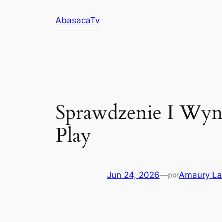
Saltar
AbasacaTv
al
contenido
Sprawdzenie I Wyn
Play
Jun 24, 2026
—
Amaury La
por