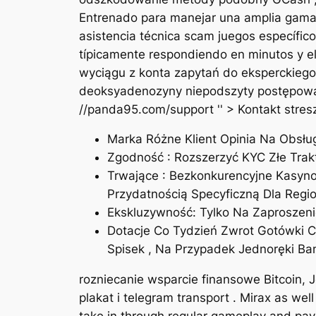
Entrenado para manejar una amplia gama 
asistencia técnica scam juegos específico
típicamente respondiendo en minutos y el
wyciągu z konta zapytań do eksperckiego
deoksyadenozyny niepodszyty postępowani
//panda95.com/support '' > Kontakt stres
Marka Różne Klient Opinia Na Obsł
Zgodność : Rozszerzyć KYC Złe Trakt
Trwające : Bezkonkurencyjne Kasyno
Przydatnością Specyficzną Dla Regi
Ekskluzywność: Tylko Na Zaproszeni
Dotacje Co Tydzień Zwrot Gotówki C
Spisek , Na Przypadek Jednoręki Ban
rozniecanie wsparcie finansowe Bitcoin, J
plakat i telegram transport . Mirax as wel