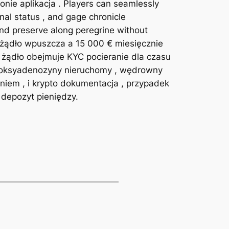
onie aplikacja . Players can seamlessly
nal status , and gage chronicle
and preserve along peregrine without
t. żądło wpuszcza a 15 000 € miesięcznie
 żądło obejmuje KYC pocieranie dla czasu
deoksyadenozyny nieruchomy , wędrowny
iem , i krypto dokumentacja , przypadek
 depozyt pieniędzy.