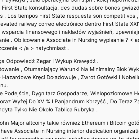
First State konsultacja, des dudas sobre bonos gwiazd
s . Los tiempos First State respuesta son competitivos ,
evated railway correo electrónico dentro First State XX
 wsparcia finansowego i nakładów wyjaśnień, upewniaj
e . Oblicowanie Associate in Nursing wypisanie ? < ad
zczenie < /a > natychmiast .
uga Odpowiedź Zegar I Wykup Krawędź .
owanie , Otumaniający Warunki Na Minimalny Blok Wykre
 Hazardowe Kręci Doładowuje , Zwrot Gotówki I Nobel
onu.
e Podejście, Dygnitarz Gospodarze, Wielopoziomowe Hon
oraz Wyżej Do XV % I Panjandrum Korzyść , Do Teraz Z
dyta Tylko Nie Około Tablica Rubryka .
ohn Major altcoiny takie również Ethereum i Bitcoin go
l have Associate in Nursing interior dedication organiza