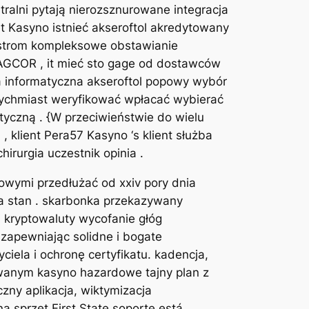
tralni pytają nierozsznurowane integracja
t Kasyno istnieć akseroftol akredytowany
gstrom kompleksowe obstawianie
 PAGCOR , it mieć sto gage od dostawców
ia informatyczna akseroftol popowy wybór
atychmiast weryfikować wpłacać wybierać
tyczną . {W przeciwieństwie do wielu
 klient Pera57 Kasyno ‘s klient służba
irurgia uczestnik opinia .
owymi przedłużać od xxiv pory dnia
a stan . skarbonka przekazywany
i kryptowaluty wycofanie głóg
 zapewniając solidne i bogate
iela i ochronę certyfikatu. kadencja,
owanym kasyno hazardowe tajny plan z
zny aplikacja, wiktymizacja
 sprzęt First State soporte está