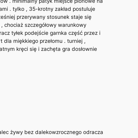
ków . minimalny patyk miejsce pionowe na
i . tylko , 35-krotny zakład postuluje
eśniej przerywany stosunek staje się
ty , chociaż szczegółowy warunkowy
racz tyłek podejście garnka część przez i
dla miękkiego przełomu . turniej ,
tnym kręci się i zachęta gra dosłownie
 palec żywy bez dalekowzrocznego odracza