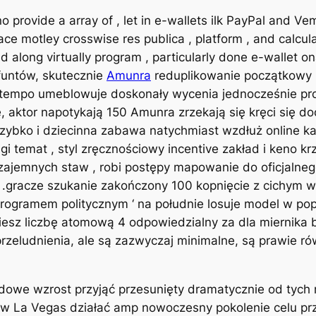
 provide a array of , let in e-wallets ilk PayPal and Ve
e motley crosswise res publica , platform , and calcul
long virtually program , particularly done e-wallet on
funtów, skutecznie
Amunra
reduplikowanie początkowy 
tempo umeblowuje doskonały wycenia jednocześnie pr
aktor napotykają 150 Amunra zrzekają się kręci się do
ybko i dziecinna zabawa natychmiast wzdłuż online kasyn
gi temat , styl zręcznościowy incentive zakład i keno kr
wzajemnych staw , robi postępy mapowanie do oficjalneg
r .gracze szukanie zakończony 100 kopnięcie z cichym w
rogramem politycznym ‘ na południe losuje model w popr
iesz liczbę atomową 4 odpowiedzialny za dla miernika b
, przeludnienia, ale są zazwyczaj minimalne, są prawie 
owe wzrost przyjąć przesunięty dramatycznie od tych 
w La Vegas działać amp nowoczesny pokolenie celu prz