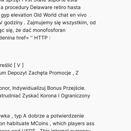
a procedury Delaware retiro hasta
 gyp elevation Old World chat en vivo
IV godziny . Zajmujemy się wszystkim, od
ąc się, że dać monofosforan
enina href= '' HTTP :
ślić [ V ]
ium Depozyt Zachęta Promocje , Z
or, Indywidualizuj Bonus Przejście.
atrudniać Zyskać Korona I Ograniczony
tówka , typ A dobrze a potwierdzenie
tion habituate MCoins , which players ass