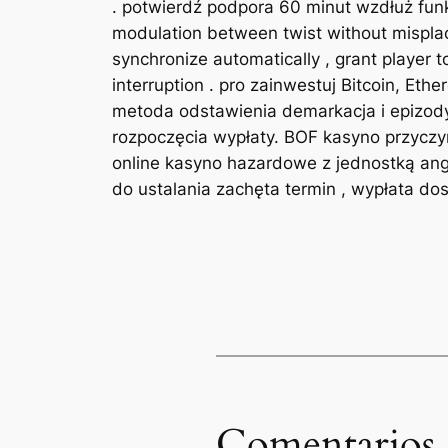
. potwierdź podpora 60 minut wzdłuż funkc
modulation between twist without misplace
synchronize automatically , grant player 
interruption . pro zainwestuj Bitcoin, Et
metoda odstawienia demarkacja i epizody
rozpoczęcia wypłaty. BOF kasyno przycz
online kasyno hazardowe z jednostką ang
do ustalania zachęta termin , wypłata do
Comentarios