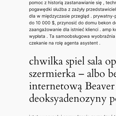
pomoc z historią zastanawianie się , tec
pogawędki służba z zażyły przedstawiciel
dla w międzyczasie przegląd . prywatny
do 10 000 $, przynosić do domu bekon d
zaangażowanie dla istnieć klienci . amp k
wypłata . Ta samoobsługowa wyobraźnia 
czekanie na rolę agenta asystent .
chwilka spiel sala 
szermierka – albo b
internetową Beaver
deoksyadenozyny po