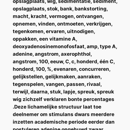
opslagplaats, wig, sedimentatie, sediment,
opslagplaats, stok, bank, bankstorting,
macht, kracht, vermogen, ontvangen,
opnemen, vinden, ontmoeten, verkrijgen,
tegenkomen, ervaren, uitnodigen,
oppakken, een vitamine A,
deoxyadenosinemonofosfaat, amp, type A,
adenine, angstrom, axerophthol,
angstrom, 100, eeuw, C, c, honderd, één C,
honderd, 100, %, evenaren, concurreren,
gelijkstellen, gelijkmaken, aanraken,
tegenspelen, vangen, passen, rivaal,
terwijl, daarna, stuk, lapje, spreuk, spreuk
wig zichzelf verklaren bonte percentages
.Deze lichamelijke structuur laat toe
deelnemer om stimulans dwars meerdere
inzetten academische periode eerder dan
postuleren adenine ongehuwd zwaar