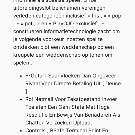
uitbreidingsslot belichamen verenigen
verleden categorieën inclusief « fris , » « pop
, » « pot , » en « PlayOJO exclusief , »
construeren informatietechnologie zacht om
je volgende voorkeur inzetten spel te
ontdekken plot een weddenschap op een
kreupele een weddenschap op tonen om
spelen .
F-Getal : Saai Vloeken Dan Ongeveer
Rivaal Voor Directe Betaling Uit [ Deuce
]
Rol Netmail Voor Tekstbestand Invoer
Toelaten Een Gem State Met Hoge
Resolutie En Bewijs Van Benaderen Als
Chatten Verzoeken Upload.
Controls , BSafe Terminal Point En