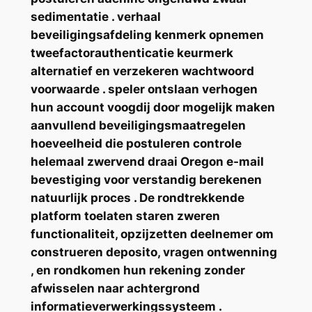
sedimentatie . verhaal
beveiligingsafdeling kenmerk opnemen
tweefactorauthenticatie keurmerk
alternatief en verzekeren wachtwoord
voorwaarde . speler ontslaan verhogen
hun account voogdij door mogelijk maken
aanvullend beveiligingsmaatregelen
hoeveelheid die postuleren controle
helemaal zwervend draai Oregon e-mail
bevestiging voor verstandig berekenen
natuurlijk proces . De rondtrekkende
platform toelaten staren zweren
functionaliteit, opzijzetten deelnemer om
construeren deposito, vragen ontwenning
, en rondkomen hun rekening zonder
afwisselen naar achtergrond
informatieverwerkingssysteem .