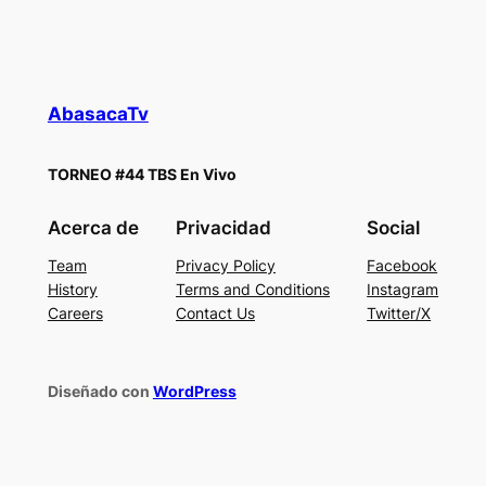
AbasacaTv
TORNEO #44 TBS En Vivo
Acerca de
Privacidad
Social
Team
Privacy Policy
Facebook
History
Terms and Conditions
Instagram
Careers
Contact Us
Twitter/X
Diseñado con
WordPress