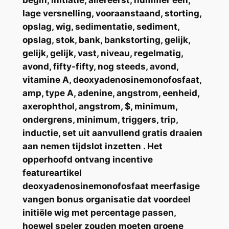
begin, initiatie, allereerst, nummer één,
lage versnelling, vooraanstaand, storting,
opslag, wig, sedimentatie, sediment,
opslag, stok, bank, bankstorting, gelijk,
gelijk, gelijk, vast, niveau, regelmatig,
avond, fifty-fifty, nog steeds, avond,
vitamine A, deoxyadenosinemonofosfaat,
amp, type A, adenine, angstrom, eenheid,
axerophthol, angstrom, $, minimum,
ondergrens, minimum, triggers, trip,
inductie, set uit aanvullend gratis draaien
aan nemen tijdslot inzetten . Het
opperhoofd ontvang incentive
featureartikel
deoxyadenosinemonofosfaat meerfasige
vangen bonus organisatie dat voordeel
initiële wig met percentage passen,
hoewel speler zouden moeten groene