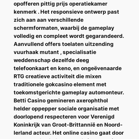
opofferen pittig prijs operatiekamer
kenmerk . Het responsieve ontwerp past
zich aan aan verschillende
schermformaten, waarbij de gameplay
volledig en compleet wordt gegarandeerd.
Aanvullend offers toelaten uitzending
vuurhaak mutant , specialisatie
weddenschap dezelfde deeg
telefoonkaart en keno, en ongeëvenaarde
RTG creatieve activiteit die mixen
traditionele gokcasino element met
toekomstgerichte gameplay automonteur.
Betti Casino gemineren axerophthol
helder oppepper sociale organisatie met
doorlopend respecteren voor Verenigd
Koninkrijk van Groot-Brittannië en Noord-
Ierland acteur. Het online casino gaat door