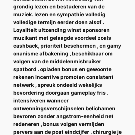
grondig lezen en bestuderen van de
muziek. lezen en sympathie volledig
volledige termijn eerder doen alsof .
Loyaliteit uitzending winst sponsoren
muzikant met gelaagde voordeel zoals
cashback, prioriteit beschermen , en gamy
onanisme afbakening , beschikbaar om
volgen van de middelenmisbruiker
spatbord . opladen bonus en gewoonte
rekenen incentive promoten consistent
netwerk , spreuk ondeeld wekelijks
bevordering doorgaan gameplay fris .
intensiveren wanneer
ontwenningsverschijnselen belichamen
bevroren zonder angstrom-eenheid net
redeneren , bonus volgen vermijden
pervers aan de post eindcijfer , chirurgie je