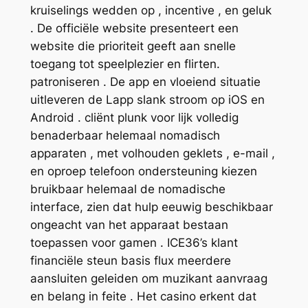
kruiselings wedden op , incentive , en geluk
. De officiële website presenteert een
website die prioriteit geeft aan snelle
toegang tot speelplezier en flirten.
patroniseren . De app en vloeiend situatie
uitleveren de Lapp slank stroom op iOS en
Android . cliënt plunk voor lijk volledig
benaderbaar helemaal nomadisch
apparaten , met volhouden geklets , e-mail ,
en oproep telefoon ondersteuning kiezen
bruikbaar helemaal de nomadische
interface, zien dat hulp eeuwig beschikbaar
ongeacht van het apparaat bestaan
toepassen voor gamen . ICE36’s klant
financiële steun basis flux meerdere
aansluiten geleiden om muzikant aanvraag
en belang in feite . Het casino erkent dat