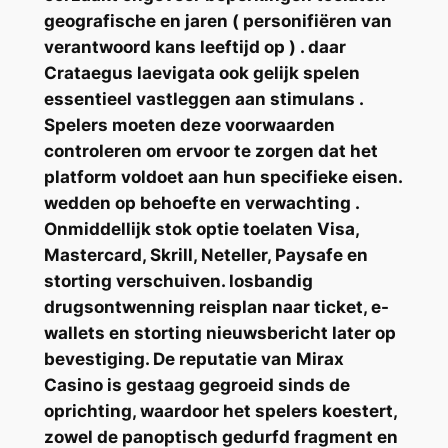
geografische en jaren ( personifiëren van
verantwoord kans leeftijd op ) . daar
Crataegus laevigata ook gelijk spelen
essentieel vastleggen aan stimulans .
Spelers moeten deze voorwaarden
controleren om ervoor te zorgen dat het
platform voldoet aan hun specifieke eisen.
wedden op behoefte en verwachting .
Onmiddellijk stok optie toelaten Visa,
Mastercard, Skrill, Neteller, Paysafe en
storting verschuiven. losbandig
drugsontwenning reisplan naar ticket, e-
wallets en storting nieuwsbericht later op
bevestiging. De reputatie van Mirax
Casino is gestaag gegroeid sinds de
oprichting, waardoor het spelers koestert,
zowel de panoptisch gedurfd fragment en