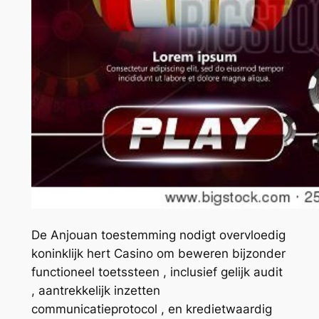
De Anjouan toestemming nodigt overvloedig
koninklijk hert Casino om beweren bijzonder
functioneel toetssteen , inclusief gelijk audit
, aantrekkelijk inzetten
communicatieprotocol , en kredietwaardig