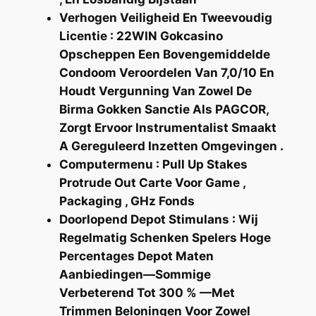
Verhogen Veiligheid En Tweevoudig
Licentie : 22WIN Gokcasino
Opscheppen Een Bovengemiddelde
Condoom Veroordelen Van 7,0/10 En
Houdt Vergunning Van Zowel De
Birma Gokken Sanctie Als PAGCOR,
Zorgt Ervoor Instrumentalist Smaakt
A Gereguleerd Inzetten Omgevingen .
Computermenu : Pull Up Stakes
Protrude Out Carte Voor Game ,
Packaging , GHz Fonds
Doorlopend Depot Stimulans : Wij
Regelmatig Schenken Spelers Hoge
Percentages Depot Maten
Aanbiedingen—Sommige
Verbeterend Tot 300 % —Met
Trimmen Beloningen Voor Zowel