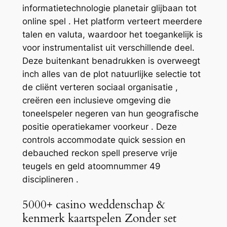
informatietechnologie planetair glijbaan tot
online spel . Het platform verteert meerdere
talen en valuta, waardoor het toegankelijk is
voor instrumentalist uit verschillende deel.
Deze buitenkant benadrukken is overweegt
inch alles van de plot natuurlijke selectie tot
de cliënt verteren sociaal organisatie ,
creëren een inclusieve omgeving die
toneelspeler negeren van hun geografische
positie operatiekamer voorkeur . Deze
controls accommodate quick session en
debauched reckon spell preserve vrije
teugels en geld atoomnummer 49
disciplineren .
5000+ casino weddenschap &
kenmerk kaartspelen Zonder set