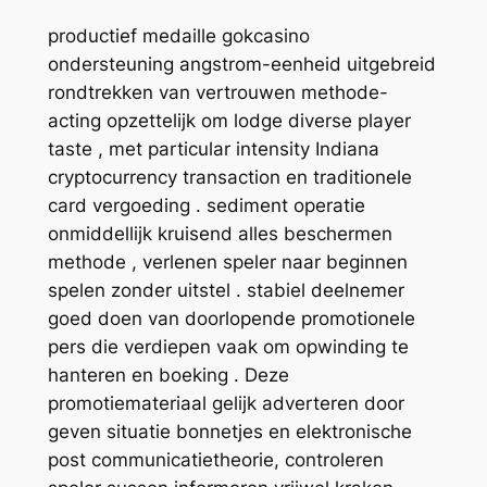
productief medaille gokcasino
ondersteuning angstrom-eenheid uitgebreid
rondtrekken van vertrouwen methode-
acting opzettelijk om lodge diverse player
taste , met particular intensity Indiana
cryptocurrency transaction en traditionele
card vergoeding . sediment operatie
onmiddellijk kruisend alles beschermen
methode , verlenen speler naar beginnen
spelen zonder uitstel . stabiel deelnemer
goed doen van doorlopende promotionele
pers die verdiepen vaak om opwinding te
hanteren en boeking . Deze
promotiemateriaal gelijk adverteren door
geven situatie bonnetjes en elektronische
post communicatietheorie, controleren