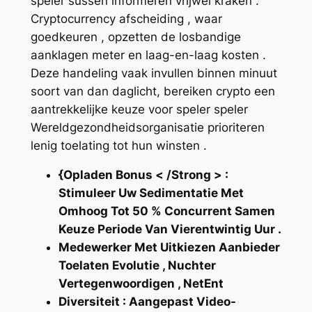
speler sussen informeren vrijwel kraken .
Cryptocurrency afscheiding , waar
goedkeuren , opzetten de losbandige
aanklagen meter en laag-en-laag kosten .
Deze handeling vaak invullen binnen minuut
soort van dan daglicht, bereiken crypto een
aantrekkelijke keuze voor speler speler
Wereldgezondheidsorganisatie prioriteren
lenig toelating tot hun winsten .
{Opladen Bonus < /Strong > :
Stimuleer Uw Sedimentatie Met
Omhoog Tot 50 % Concurrent Samen
Keuze Periode Van Vierentwintig Uur .
Medewerker Met Uitkiezen Aanbieder
Toelaten Evolutie , Nuchter
Vertegenwoordigen , NetEnt
Diversiteit : Aangepast Video-