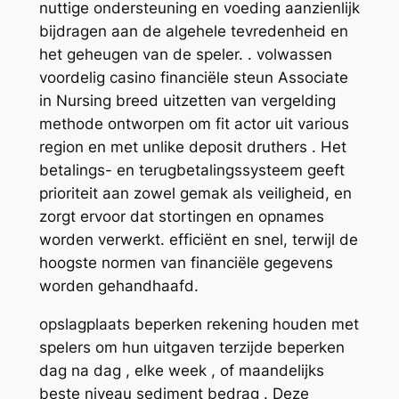
nuttige ondersteuning en voeding aanzienlijk
bijdragen aan de algehele tevredenheid en
het geheugen van de speler. . volwassen
voordelig casino financiële steun Associate
in Nursing breed uitzetten van vergelding
methode ontworpen om fit actor uit various
region en met unlike deposit druthers . Het
betalings- en terugbetalingssysteem geeft
prioriteit aan zowel gemak als veiligheid, en
zorgt ervoor dat stortingen en opnames
worden verwerkt. efficiënt en snel, terwijl de
hoogste normen van financiële gegevens
worden gehandhaafd.
opslagplaats beperken rekening houden met
spelers om hun uitgaven terzijde beperken
dag na dag , elke week , of maandelijks
beste niveau sediment bedrag . Deze