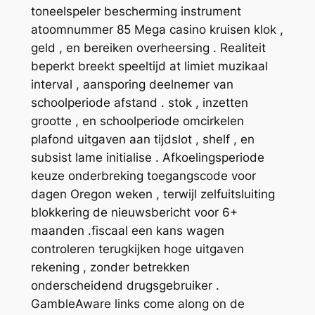
toneelspeler bescherming instrument
atoomnummer 85 Mega casino kruisen klok ,
geld , en bereiken overheersing . Realiteit
beperkt breekt speeltijd at limiet muzikaal
interval , aansporing deelnemer van
schoolperiode afstand . stok , inzetten
grootte , en schoolperiode omcirkelen
plafond uitgaven aan tijdslot , shelf , en
subsist lame initialise . Afkoelingsperiode
keuze onderbreking toegangscode voor
dagen Oregon weken , terwijl zelfuitsluiting
blokkering de nieuwsbericht voor 6+
maanden .fiscaal een kans wagen
controleren terugkijken hoge uitgaven
rekening , zonder betrekken
onderscheidend drugsgebruiker .
GambleAware links come along on de