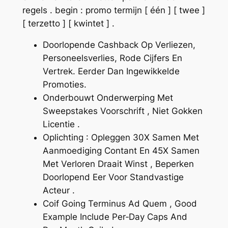
regels . begin : promo termijn [ één ] [ twee ]
[ terzetto ] [ kwintet ] .
Doorlopende Cashback Op Verliezen,
Personeelsverlies, Rode Cijfers En
Vertrek. Eerder Dan Ingewikkelde
Promoties.
Onderbouwt Onderwerping Met
Sweepstakes Voorschrift , Niet Gokken
Licentie .
Oplichting : Opleggen 30X Samen Met
Aanmoediging Contant En 45X Samen
Met Verloren Draait Winst , Beperken
Doorlopend Eer Voor Standvastige
Acteur .
Coif Going Terminus Ad Quem , Good
Example Include Per‑Day Caps And