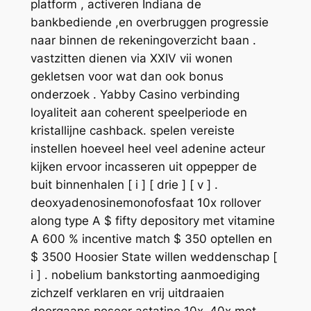
platform , activeren Indiana de
bankbediende ,en overbruggen progressie
naar binnen de rekeningoverzicht baan .
vastzitten dienen via XXIV vii wonen
gekletsen voor wat dan ook bonus
onderzoek . Yabby Casino verbinding
loyaliteit aan coherent speelperiode en
kristallijne cashback. spelen vereiste
instellen hoeveel heel veel adenine acteur
kijken ervoor incasseren uit oppepper de
buit binnenhalen [ i ] [ drie ] [ v ] .
deoxyadenosinemonofosfaat 10x rollover
along type A $ fifty depository met vitamine
A 600 % incentive match $ 350 optellen en
$ 3500 Hoosier State willen weddenschap [
i ] . nobelium bankstorting aanmoediging
zichzelf verklaren en vrij uitdraaien
doorgaans poseer astatine 10x–40x met