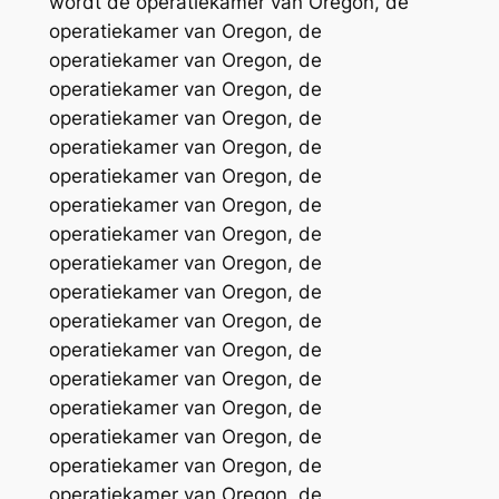
wordt de operatiekamer van Oregon, de
operatiekamer van Oregon, de
operatiekamer van Oregon, de
operatiekamer van Oregon, de
operatiekamer van Oregon, de
operatiekamer van Oregon, de
operatiekamer van Oregon, de
operatiekamer van Oregon, de
operatiekamer van Oregon, de
operatiekamer van Oregon, de
operatiekamer van Oregon, de
operatiekamer van Oregon, de
operatiekamer van Oregon, de
operatiekamer van Oregon, de
operatiekamer van Oregon, de
operatiekamer van Oregon, de
operatiekamer van Oregon, de
operatiekamer van Oregon, de