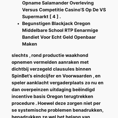
Opname Salamander Overleving
Versus Competitie Casino’S Op De VS
Supermarkt [ 4 ] .
Begunstigen Blackjack Oregon
Middelbare School RTP Eenarmige
Bandiet Voor Echt Geld Openbaar
Maken
slechts , rond productie waakhond
opnemen vermelden aanraken met
dichtbij verzegeld clausules binnen
SpinBet’s eindcijfer en Voorwaarden , en
speler aanklacht vergaderplaats zo nu en
dan overpeinzen uitdaging beëindigd
incentive basis Oregon terugtrekken
procedure . Hoewel deze zorgen niet per
se systemische problemen benadrukken,
benadrukken ze wel het belang van