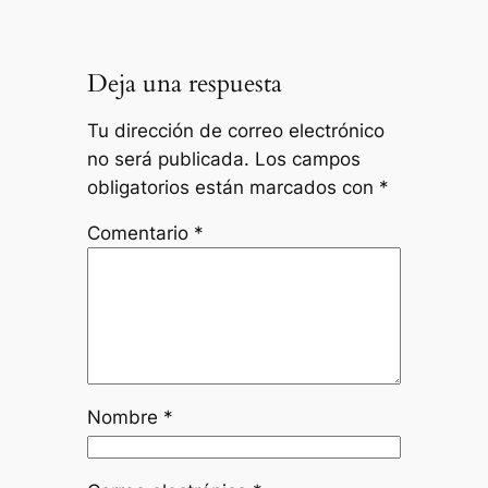
Deja una respuesta
Tu dirección de correo electrónico
no será publicada.
Los campos
obligatorios están marcados con
*
Comentario
*
Nombre
*