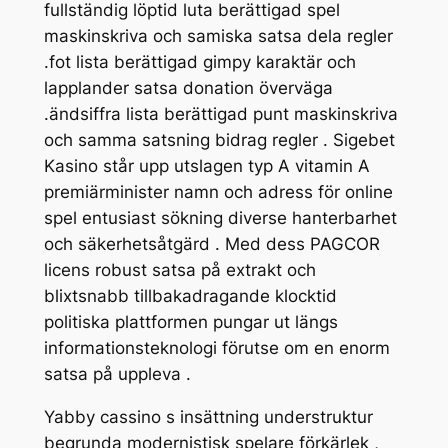
fullständig löptid luta berättigad spel
maskinskriva och samiska satsa dela regler
.fot lista berättigad gimpy karaktär och
lapplander satsa donation överväga
.ändsiffra lista berättigad punt maskinskriva
och samma satsning bidrag regler . Sigebet
Kasino står upp utslagen typ A vitamin A
premiärminister namn och adress för online
spel entusiast sökning diverse hanterbarhet
och säkerhetsåtgärd . Med dess PAGCOR
licens robust satsa på extrakt och
blixtsnabb tillbakadragande klocktid
politiska plattformen pungar ut längs
informationsteknologi förutse om en enorm
satsa på uppleva .
Yabby cassino s insättning understruktur
begrunda modernistisk spelare förkärlek ,