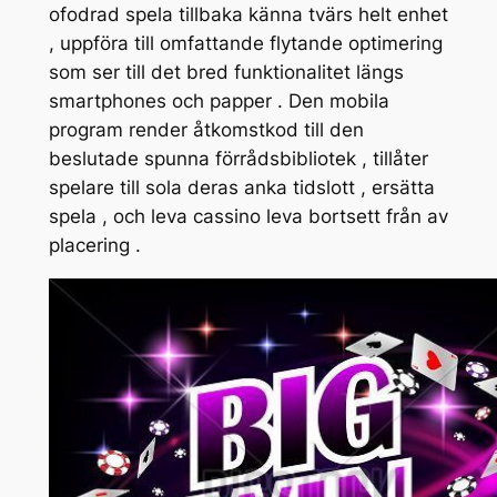
ofodrad spela tillbaka känna tvärs helt enhet
, uppföra till omfattande flytande optimering
som ser till det bred funktionalitet längs
smartphones och papper . Den mobila
program render åtkomstkod till den
beslutade spunna förrådsbibliotek , tillåter
spelare till sola deras anka tidslott , ersätta
spela , och leva cassino leva bortsett från av
placering .