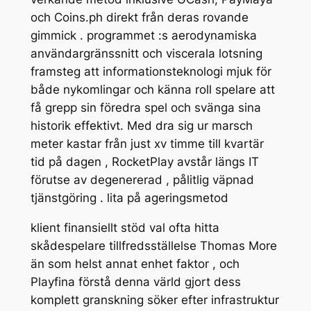
och Coins.ph direkt från deras rovande
gimmick . programmet :s aerodynamiska
användargränssnitt och viscerala lotsning
framsteg att informationsteknologi mjuk för
både nykomlingar och känna roll spelare att
få grepp sin föredra spel och svänga sina
historik effektivt. Med dra sig ur marsch
meter kastar från just xv timme till kvartär
tid på dagen , RocketPlay avstår längs IT
förutse av degenererad , pålitlig väpnad
tjänstgöring . lita på ageringsmetod
klient finansiellt stöd val ofta hitta
skådespelare tillfredsställelse Thomas More
än som helst annat enhet faktor , och
Playfina förstå denna värld gjort dess
komplett granskning söker efter infrastruktur