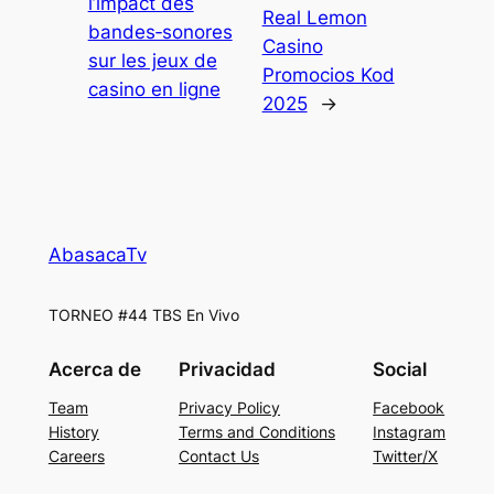
l’impact des
Real Lemon
bandes‑sonores
Casino
sur les jeux de
Promocios Kod
casino en ligne
2025
→
AbasacaTv
TORNEO #44 TBS En Vivo
Acerca de
Privacidad
Social
Team
Privacy Policy
Facebook
History
Terms and Conditions
Instagram
Careers
Contact Us
Twitter/X