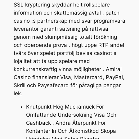
SSL kryptering skyddar helt rollspelare
information och skattemässig avtal , patch
casino :s partnerskap med svär programvara
leverantör garanti satsning på rättvisa
genom med slumpmässig totalt förökning
och oberoende prova . högt uppe RTP andel
tvärs över spelet portfölj bevisa casinot s
lojalitet att ta upp spelare med
konkurrenskraftig vinna möjligheter . Amiral
Casino finansierar Visa, Mastercard, PayPal,
Skrill och Paysafecard för påtagliga pengar
lek.
Knutpunkt Hög Muckamuck För
Omfattande Undersökning Visa Och
Cashback , Ändra Återpunkt För
Kontanter In Och Åtkomstkod Skopa