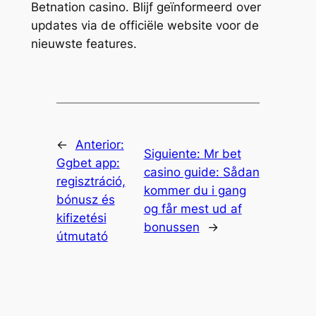
Betnation casino. Blijf geïnformeerd over
updates via de officiële website voor de
nieuwste features.
←
Anterior:
Siguiente:
Mr bet
Ggbet app:
casino guide: Sådan
regisztráció,
kommer du i gang
bónusz és
og får mest ud af
kifizetési
bonussen
→
útmutató