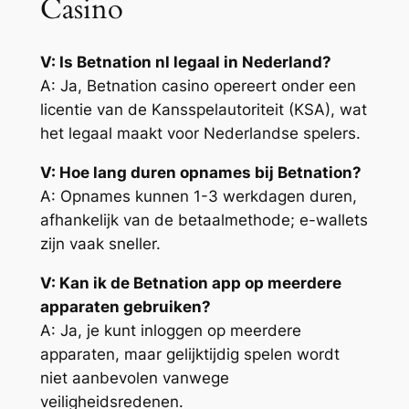
Casino
V: Is Betnation nl legaal in Nederland?
A: Ja, Betnation casino opereert onder een
licentie van de Kansspelautoriteit (KSA), wat
het legaal maakt voor Nederlandse spelers.
V: Hoe lang duren opnames bij Betnation?
A: Opnames kunnen 1-3 werkdagen duren,
afhankelijk van de betaalmethode; e-wallets
zijn vaak sneller.
V: Kan ik de Betnation app op meerdere
apparaten gebruiken?
A: Ja, je kunt inloggen op meerdere
apparaten, maar gelijktijdig spelen wordt
niet aanbevolen vanwege
veiligheidsredenen.