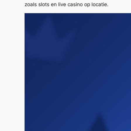
zoals slots en live casino op locatie.