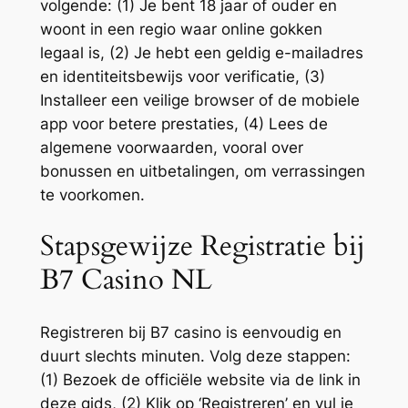
volgende: (1) Je bent 18 jaar of ouder en
woont in een regio waar online gokken
legaal is, (2) Je hebt een geldig e-mailadres
en identiteitsbewijs voor verificatie, (3)
Installeer een veilige browser of de mobiele
app voor betere prestaties, (4) Lees de
algemene voorwaarden, vooral over
bonussen en uitbetalingen, om verrassingen
te voorkomen.
Stapsgewijze Registratie bij
B7 Casino NL
Registreren bij B7 casino is eenvoudig en
duurt slechts minuten. Volg deze stappen:
(1) Bezoek de officiële website via de link in
deze gids, (2) Klik op ‘Registreren’ en vul je