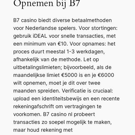
Opnemen bij B7
B7 casino biedt diverse betaalmethoden
voor Nederlandse spelers. Voor stortingen:
gebruik iDEAL voor snelle transacties, met
een minimum van €10. Voor opnames: het
proces duurt meestal 1-3 werkdagen,
afhankelijk van de methode. Let op
uitbetalingslimieten; bijvoorbeeld, als de
maandelijkse limiet €5000 is en je €6000
wilt opnemen, moet je dit over twee
maanden spreiden. Verificatie is cruciaal:
upload een identiteitsbewijs en een recente
rekeningafschrift om vertragingen te
voorkomen. B7 casino nl probeert
transacties zo soepel mogelijk te maken,
maar houd rekening met