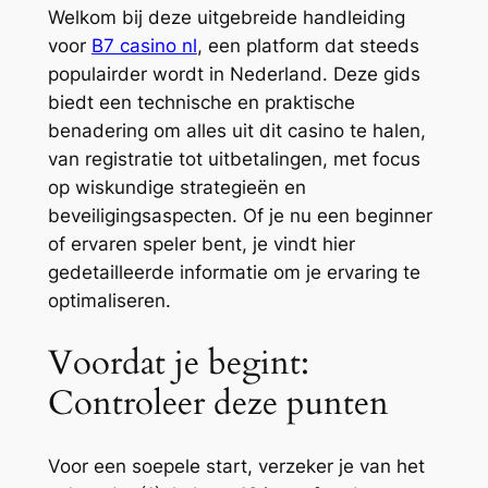
Welkom bij deze uitgebreide handleiding
voor
B7 casino nl
, een platform dat steeds
populairder wordt in Nederland. Deze gids
biedt een technische en praktische
benadering om alles uit dit casino te halen,
van registratie tot uitbetalingen, met focus
op wiskundige strategieën en
beveiligingsaspecten. Of je nu een beginner
of ervaren speler bent, je vindt hier
gedetailleerde informatie om je ervaring te
optimaliseren.
Voordat je begint:
Controleer deze punten
Voor een soepele start, verzeker je van het