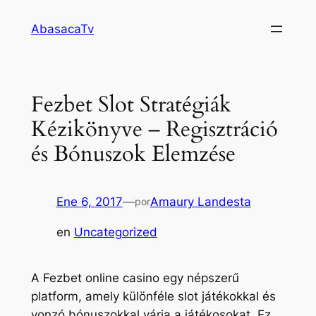
Saltar
AbasacaTv
al
contenido
Fezbet Slot Stratégiák
Kézikönyve – Regisztráció
és Bónuszok Elemzése
Ene 6, 2017
—
Amaury Landesta
por
en
Uncategorized
A Fezbet online casino egy népszerű
platform, amely különféle slot játékokkal és
vonzó bónuszokkal várja a játékosokat. Ez