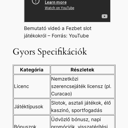
Bemutató videó a Fezbet slot
játékokról – Forrás: YouTube
Gyors Specifikációk
Kategória
Részletek
Nemzetközi
Licenc
szerencsejáték licensz (pl.
Curacao)
Slotok, asztali játékok, élő
Játéktípusok
kaszinó, sportfogadás
Üdvözlő bónusz, napi
Bónuszok
promóciók, visszatérítési