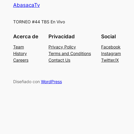
AbasacaTv
TORNEO #44 TBS En Vivo
Acerca de
Privacidad
Social
Team
Privacy Policy
Facebook
History
Terms and Conditions
Instagram
Careers
Contact Us
Twitter/X
Diseñado con
WordPress