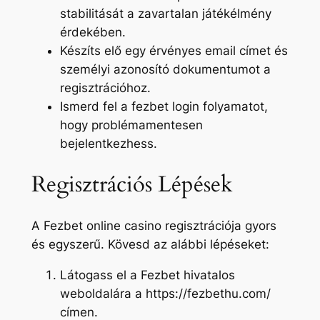
stabilitását a zavartalan játékélmény
érdekében.
Készíts elő egy érvényes email címet és
személyi azonosító dokumentumot a
regisztrációhoz.
Ismerd fel a fezbet login folyamatot,
hogy problémamentesen
bejelentkezhess.
Regisztrációs Lépések
A Fezbet online casino regisztrációja gyors
és egyszerű. Kövesd az alábbi lépéseket:
Látogass el a Fezbet hivatalos
weboldalára a https://fezbethu.com/
címen.