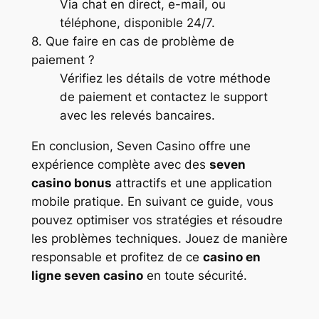
Via chat en direct, e-mail, ou
téléphone, disponible 24/7.
8. Que faire en cas de problème de
paiement ?
Vérifiez les détails de votre méthode
de paiement et contactez le support
avec les relevés bancaires.
En conclusion, Seven Casino offre une
expérience complète avec des
seven
casino bonus
attractifs et une application
mobile pratique. En suivant ce guide, vous
pouvez optimiser vos stratégies et résoudre
les problèmes techniques. Jouez de manière
responsable et profitez de ce
casino en
ligne seven casino
en toute sécurité.