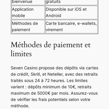
bienvenue
gratuits
Application
Disponible sur iOS et
mobile
Android
Méthodes de
Carte bancaire, e-wallets,
paiement
virement
Méthodes de paiement et
limites
Seven Casino propose des dépôts via cartes
de crédit, Skrill, et Neteller, avec des retraits
traités sous 24 à 72 heures. Les limites
varient : dépôts minimum de 10€, retraits
maximum de 5000€ par mois. Assurez-vous
de vérifier les frais potentiels selon votre
méthode.