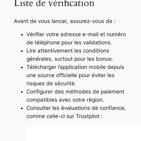
Liste de vérification
Avant de vous lancer, assurez-vous de :
Vérifier votre adresse e-mail et numéro
de téléphone pour les validations.
Lire attentivement les conditions
générales, surtout pour les bonus.
Télécharger l’application mobile depuis
une source officielle pour éviter les
risques de sécurité.
Configurer des méthodes de paiement
compatibles avec votre région.
Consulter les évaluations de confiance,
comme celle-ci sur Trustpilot :