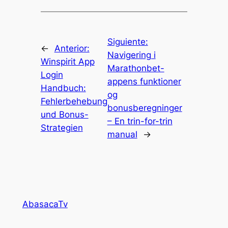
Siguiente:
←
Anterior:
Navigering i
Winspirit App
Marathonbet-
Login
appens funktioner
Handbuch:
og
Fehlerbehebung
bonusberegninger
und Bonus-
– En trin-for-trin
Strategien
manual
→
AbasacaTv