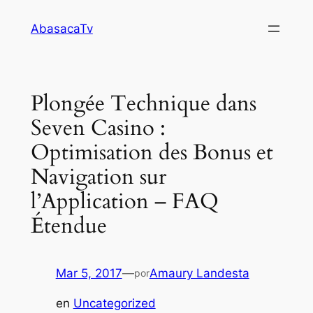
Saltar
AbasacaTv
al
contenido
Plongée Technique dans
Seven Casino :
Optimisation des Bonus et
Navigation sur
l’Application – FAQ
Étendue
Mar 5, 2017
—
Amaury Landesta
por
en
Uncategorized