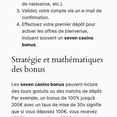
de naissance, etc.).
Validez votre compte via un e-mail de
confirmation.
Effectuez votre premier dépôt pour
activer les offres de bienvenue,
incluant souvent un
seven casino
bonus
.
Stratégie et mathématiques
des bonus
Les
seven casino bonus
peuvent inclure
des tours gratuits ou des matchs de dépôt.
Par exemple, un bonus de 100% jusqu’à
200€ avec un taux de mise de 30x signifie
que si vous déposez 100€, vous recevez