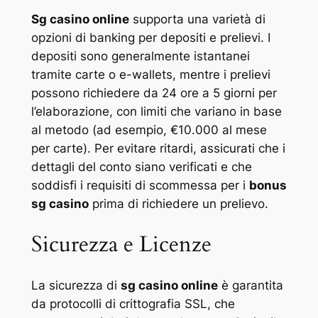
Sg casino online
supporta una varietà di
opzioni di banking per depositi e prelievi. I
depositi sono generalmente istantanei
tramite carte o e-wallets, mentre i prelievi
possono richiedere da 24 ore a 5 giorni per
l’elaborazione, con limiti che variano in base
al metodo (ad esempio, €10.000 al mese
per carte). Per evitare ritardi, assicurati che i
dettagli del conto siano verificati e che
soddisfi i requisiti di scommessa per i
bonus
sg casino
prima di richiedere un prelievo.
Sicurezza e Licenze
La sicurezza di
sg casino online
è garantita
da protocolli di crittografia SSL, che