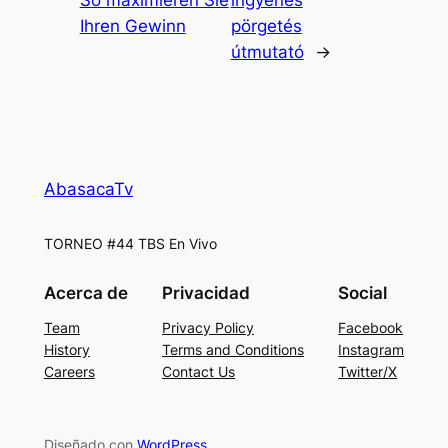
So maximieren Sie
ingyenes
Ihren Gewinn
pörgetés
útmutató
→
AbasacaTv
TORNEO #44 TBS En Vivo
Acerca de
Privacidad
Social
Team
Privacy Policy
Facebook
History
Terms and Conditions
Instagram
Careers
Contact Us
Twitter/X
Diseñado con
WordPress