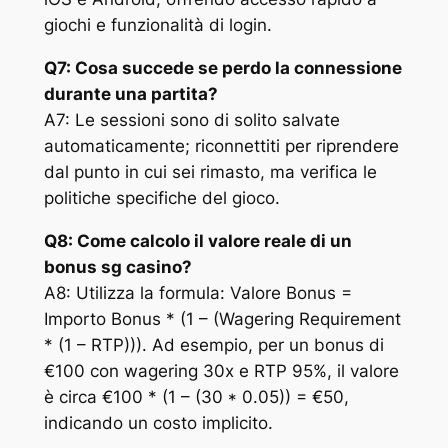
giochi e funzionalità di login.
Q7: Cosa succede se perdo la connessione
durante una partita?
A7: Le sessioni sono di solito salvate
automaticamente; riconnettiti per riprendere
dal punto in cui sei rimasto, ma verifica le
politiche specifiche del gioco.
Q8: Come calcolo il valore reale di un
bonus sg casino?
A8: Utilizza la formula: Valore Bonus =
Importo Bonus * (1 – (Wagering Requirement
* (1 – RTP))). Ad esempio, per un bonus di
€100 con wagering 30x e RTP 95%, il valore
è circa €100 * (1 – (30 * 0.05)) = €50,
indicando un costo implicito.