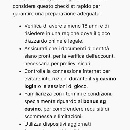
considera questo checklist rapido per
garantire una preparazione adeguata:
Verifica di avere almeno 18 anni e di
risiedere in una regione dove il gioco
d’azzardo online è legale.
Assicurati che i documenti d’identità
siano pronti per la verifica dell’account,
necessaria per prelievi sicuri.
Controlla la connessione internet per
evitare interruzioni durante il
sg casino
login
o le sessioni di gioco.
Familiarizza con i termini e condizioni,
specialmente riguardo ai
bonus sg
casino
, per comprendere requisiti di
scommessa e limitazioni.
Utilizza dispositivi aggiornati