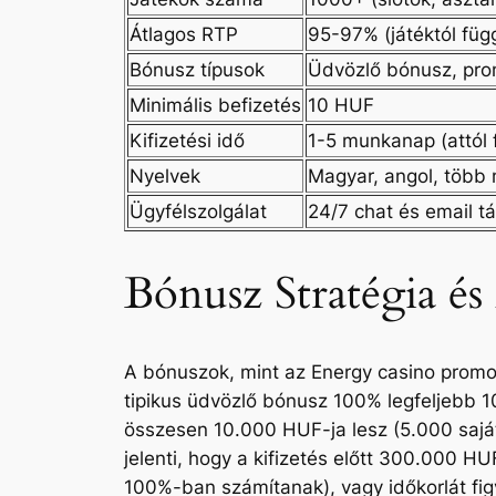
Átlagos RTP
95-97% (játéktól füg
Bónusz típusok
Üdvözlő bónusz, pro
Minimális befizetés
10 HUF
Kifizetési idő
1-5 munkanap (attól 
Nyelvek
Magyar, angol, több
Ügyfélszolgálat
24/7 chat és email 
Bónusz Stratégia é
A bónuszok, mint az Energy casino promoc
tipikus üdvözlő bónusz 100% legfeljebb 10
összesen 10.000 HUF-ja lesz (5.000 sajá
jelenti, hogy a kifizetés előtt 300.000 HU
100%-ban számítanak), vagy időkorlát fig