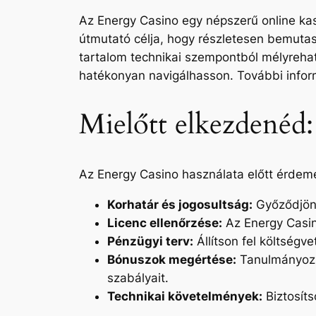
Az Energy Casino egy népszerű online kasz
útmutató célja, hogy részletesen bemutas
tartalom technikai szempontból mélyrehat
hatékonyan navigálhasson. További infor
Mielőtt elkezdenéd: 
Az Energy Casino használata előtt érdem
Korhatár és jogosultság:
Győződjön 
Licenc ellenőrzése:
Az Energy Casin
Pénzügyi terv:
Állítson fel költségve
Bónuszok megértése:
Tanulmányozza
szabályait.
Technikai követelmények:
Biztosíts