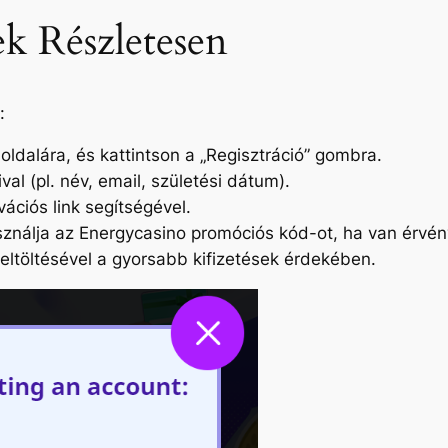
ek Részletesen
:
ldalára, és kattintson a „Regisztráció” gombra.
val (pl. név, email, születési dátum).
ációs link segítségével.
sználja az Energycasino promóciós kód-ot, ha van érvén
eltöltésével a gyorsabb kifizetések érdekében.