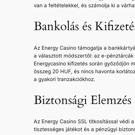
van a feltételekkel, és számolja ki a várh
Bankolás és Kifizeté
Az Energy Casino támogatja a bankkártyás,
a választott módszertől: az e-pénztárcák
Energycasino kifizetés során győződjön meg
összeg 20 HUF, és nincs havonta korlátoz
a gyakori tranzakciókhoz.
Biztonsági Elemzés
Az Energy Casino SSL titkosítással védi a
tisztességes játékot és a pénzügyi bizton