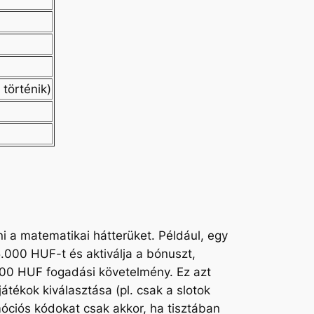
történik)
i a matematikai hátterüket. Például, egy
5.000 HUF-t és aktiválja a bónuszt,
000 HUF fogadási követelmény. Ez azt
átékok kiválasztása (pl. csak a slotok
óciós kódokat csak akkor, ha tisztában