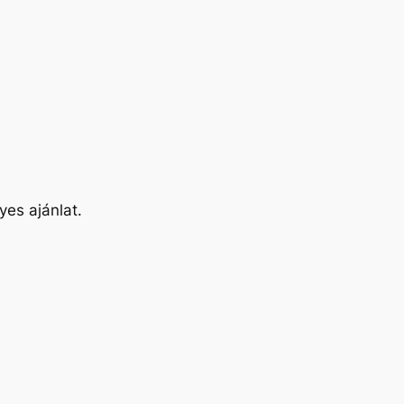
yes ajánlat.