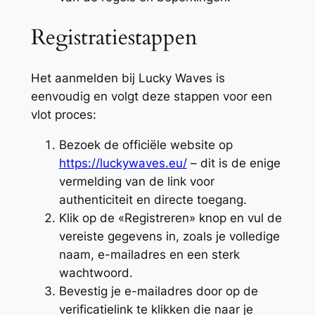
Registratiestappen
Het aanmelden bij Lucky Waves is
eenvoudig en volgt deze stappen voor een
vlot proces:
Bezoek de officiële website op
https://luckywaves.eu/
– dit is de enige
vermelding van de link voor
authenticiteit en directe toegang.
Klik op de «Registreren» knop en vul de
vereiste gegevens in, zoals je volledige
naam, e-mailadres en een sterk
wachtwoord.
Bevestig je e-mailadres door op de
verificatielink te klikken die naar je