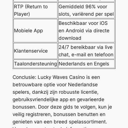
RTP (Return to
Gemiddeld 96% voor
Player)
slots, variërend per spel
Beschikbaar voor iOS
Mobiele App
en Android via directe
download
24/7 bereikbaar via live
Klantenservice
chat, e-mail en telefoon
Taalondersteuning
Nederlands en Engels
Conclusie: Lucky Waves Casino is een
betrouwbare optie voor Nederlandse
spelers, dankzij zijn robuuste licentie,
gebruiksvriendelijke app en gevarieerde
bonussen. Door deze gids te volgen, kun je
veilig registreren, bonussen benutten en
genieten van een breed spelassortiment.