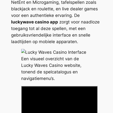
NetEnt en Microgaming, tafelspellen zoals
blackjack en roulette, en live dealer games
voor een authentieke ervaring. De
luckywave casino app
zorgt voor naadloze
toegang tot al deze spellen, met een
gebruiksvriendelijke interface en snelle
laadtijden op mobiele apparaten.
Een visueel overzicht van de
Lucky Waves Casino website,
tonend de spelcatalogus en
navigatiemenu’s.