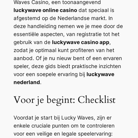
Waves Casino, een toonaangevend
luckywave online casino
dat speciaal is
afgestemd op de Nederlandse markt. In
deze handleiding nemen we je mee door de
essentiële aspecten, van registratie tot het
gebruik van de
luckywave casino app
,
zodat je optimaal kunt profiteren van het
aanbod. Of je nu nieuw bent of een ervaren
speler, deze gids biedt praktische inzichten
voor een soepele ervaring bij
luckywave
nederland
.
Voor je begint: Checklist
Voordat je start bij Lucky Waves, zijn er
enkele cruciale punten om te controleren
voor een veilige en legale speelervaring: