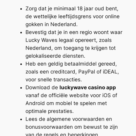
Zorg dat je minimaal 18 jaar oud bent,
de wettelijke leeftijdsgrens voor online
gokken in Nederland.
Bevestig dat je in een regio woont waar
Lucky Waves legaal opereert, zoals
Nederland, om toegang te krijgen tot
gelokaliseerde diensten.
Heb een geldig betaalmiddel gereed,
zoals een creditcard, PayPal of iDEAL,
voor snelle transacties.
Download de
luckywave casino app
vanaf de officiële website voor iOS of
Android om mobiel te spelen met
optimale prestaties.
Lees de algemene voorwaarden en
bonusvoorwaarden om bewust te zijn
van de regels en beperkingen.