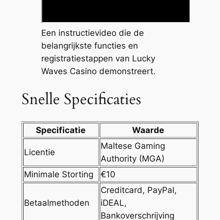
Een instructievideo die de
belangrijkste functies en
registratiestappen van Lucky
Waves Casino demonstreert.
Snelle Specificaties
Specificatie
Waarde
Maltese Gaming
Licentie
Authority (MGA)
Minimale Storting
€10
Creditcard, PayPal,
Betaalmethoden
iDEAL,
Bankoverschrijving