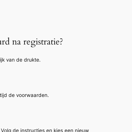
d na registratie?
jk van de drukte.
ltijd de voorwaarden.
 Volg de instructies en kies een nieuw