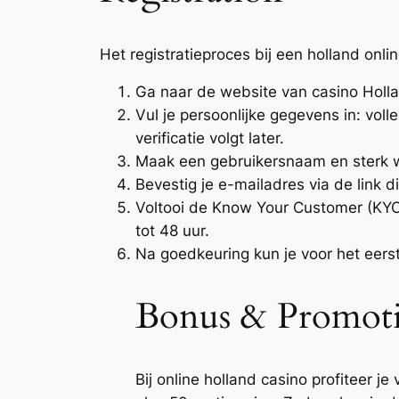
Het registratieproces bij een holland onli
Ga naar de website van casino Hollan
Vul je persoonlijke gegevens in: vo
verificatie volgt later.
Maak een gebruikersnaam en sterk w
Bevestig je e-mailadres via de link d
Voltooi de Know Your Customer (KYC)
tot 48 uur.
Na goedkeuring kun je voor het eerst
Bonus & Promot
Bij online holland casino profiteer