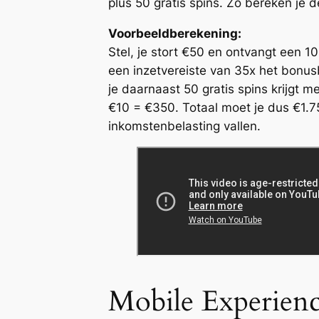
plus 50 gratis spins. Zo bereken je 
Voorbeeldberekening:
Stel, je stort €50 en ontvangt een 
een inzetvereiste van 35x het bonus
je daarnaast 50 gratis spins krijgt 
€10 = €350. Totaal moet je dus €1.7
inkomstenbelasting vallen.
Mobile Experien