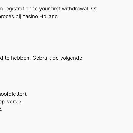
m registration to your first withdrawal. Of
roces bij casino Holland.
eed te hebben. Gebruik de volgende
oofdletter).
pp-versie.
s.