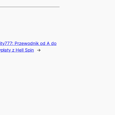
ity777: Przewodnik od A do
płaty z Hell Spin
→