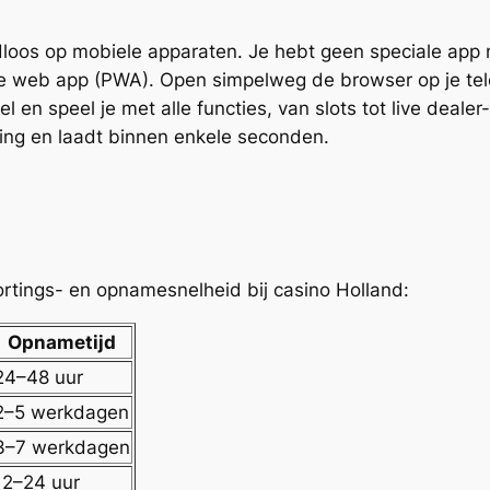
dloos op mobiele apparaten. Je hebt geen speciale app 
ive web app (PWA). Open simpelweg de browser op je tel
l en speel je met alle functies, van slots tot live dealer
ing en laadt binnen enkele seconden.
ortings- en opnamesnelheid bij casino Holland:
Opnametijd
24–48 uur
2–5 werkdagen
3–7 werkdagen
12–24 uur