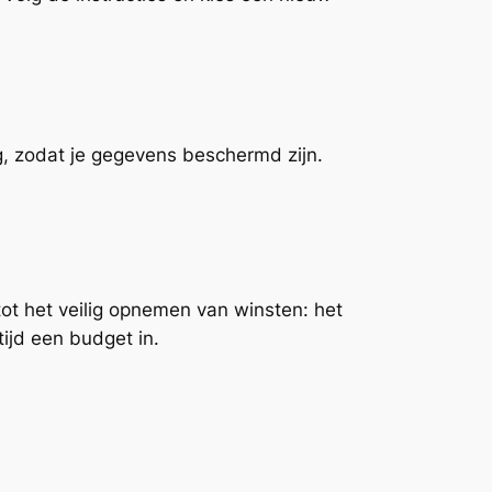
, zodat je gegevens beschermd zijn.
tot het veilig opnemen van winsten: het
ijd een budget in.