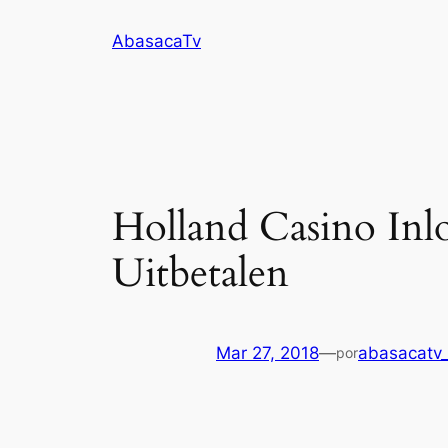
Saltar
AbasacaTv
al
contenido
Holland Casino Inlo
Uitbetalen
Mar 27, 2018
—
abasacatv_
por