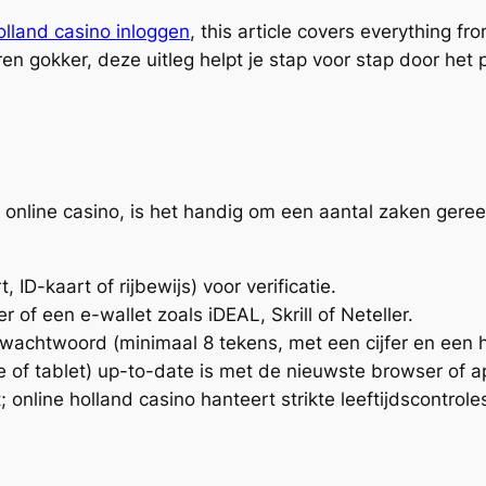
lland casino inloggen
, this article covers everything fro
n gokker, deze uitleg helpt je stap voor stap door het p
nd online casino, is het handig om een aantal zaken ger
 ID-kaart of rijbewijs) voor verificatie.
f een e-wallet zoals iDEAL, Skrill of Neteller.
wachtwoord (minimaal 8 tekens, met een cijfer en een h
 of tablet) up-to-date is met de nieuwste browser of a
; online holland casino hanteert strikte leeftijdscontrole