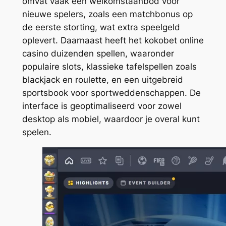
omvat vaak een welkomstaanbod voor
nieuwe spelers, zoals een matchbonus op
de eerste storting, wat extra speelgeld
oplevert. Daarnaast heeft het kokobet online
casino duizenden spellen, waaronder
populaire slots, klassieke tafelspellen zoals
blackjack en roulette, en een uitgebreid
sportsbook voor sportweddenschappen. De
interface is geoptimaliseerd voor zowel
desktop als mobiel, waardoor je overal kunt
spelen.