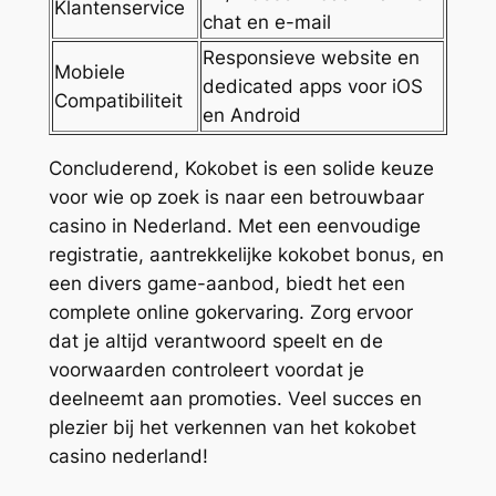
Klantenservice
chat en e-mail
Responsieve website en
Mobiele
dedicated apps voor iOS
Compatibiliteit
en Android
Concluderend, Kokobet is een solide keuze
voor wie op zoek is naar een betrouwbaar
casino in Nederland. Met een eenvoudige
registratie, aantrekkelijke kokobet bonus, en
een divers game-aanbod, biedt het een
complete online gokervaring. Zorg ervoor
dat je altijd verantwoord speelt en de
voorwaarden controleert voordat je
deelneemt aan promoties. Veel succes en
plezier bij het verkennen van het kokobet
casino nederland!