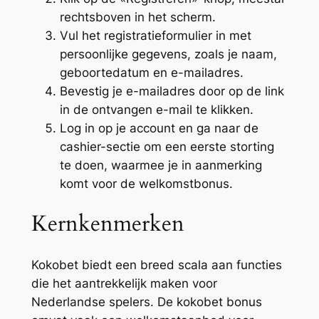
rechtsboven in het scherm.
Vul het registratieformulier in met
persoonlijke gegevens, zoals je naam,
geboortedatum en e-mailadres.
Bevestig je e-mailadres door op de link
in de ontvangen e-mail te klikken.
Log in op je account en ga naar de
cashier-sectie om een eerste storting
te doen, waarmee je in aanmerking
komt voor de welkomstbonus.
Kernkenmerken
Kokobet biedt een breed scala aan functies
die het aantrekkelijk maken voor
Nederlandse spelers. De kokobet bonus