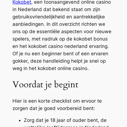
Kokobet
, een toonaangevend online casino
in Nederland dat bekend staat om zijn
gebruiksvriendelijkheid en aantrekkelijke
aanbiedingen. In dit overzicht richten we
ons op de essentiële aspecten voor nieuwe
spelers, met nadruk op de kokobet bonus
en het kokobet casino nederland ervaring.
Of je nu een beginner bent of een ervaren
gokker, deze handleiding helpt je snel op
weg in het kokobet online casino.
Voordat je begint
Hier is een korte checklist om ervoor te
zorgen dat je goed voorbereid bent:
Zorg dat je 18 jaar of ouder bent, de