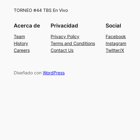
TORNEO #44 TBS En Vivo
Acerca de
Privacidad
Social
Team
Privacy Policy
Facebook
History
Terms and Conditions
Instagram
Careers
Contact Us
Twitter/X
Diseñado con
WordPress