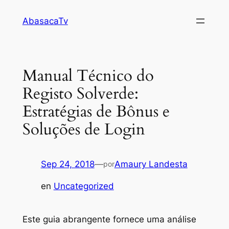
Saltar
AbasacaTv
al
contenido
Manual Técnico do
Registo Solverde:
Estratégias de Bônus e
Soluções de Login
Sep 24, 2018
—
Amaury Landesta
por
en
Uncategorized
Este guia abrangente fornece uma análise