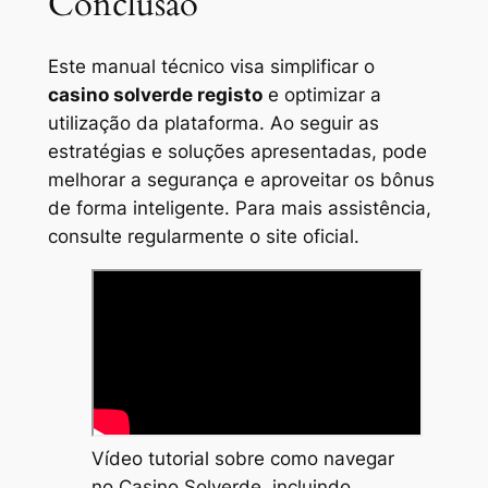
Conclusão
Este manual técnico visa simplificar o
casino solverde registo
e optimizar a
utilização da plataforma. Ao seguir as
estratégias e soluções apresentadas, pode
melhorar a segurança e aproveitar os bônus
de forma inteligente. Para mais assistência,
consulte regularmente o site oficial.
Vídeo tutorial sobre como navegar
no Casino Solverde, incluindo