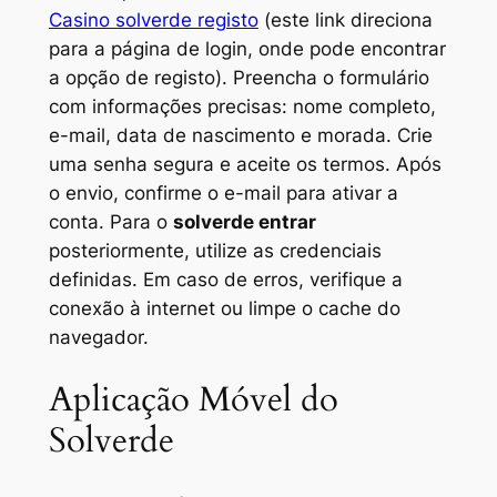
Casino solverde registo
(este link direciona
para a página de login, onde pode encontrar
a opção de registo). Preencha o formulário
com informações precisas: nome completo,
e-mail, data de nascimento e morada. Crie
uma senha segura e aceite os termos. Após
o envio, confirme o e-mail para ativar a
conta. Para o
solverde entrar
posteriormente, utilize as credenciais
definidas. Em caso de erros, verifique a
conexão à internet ou limpe o cache do
navegador.
Aplicação Móvel do
Solverde