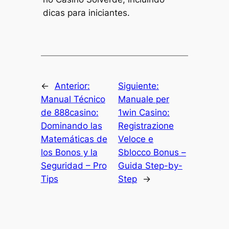
dicas para iniciantes.
←
Anterior:
Siguiente:
Manual Técnico
Manuale per
de 888casino:
1win Casino:
Dominando las
Registrazione
Matemáticas de
Veloce e
los Bonos y la
Sblocco Bonus –
Seguridad – Pro
Guida Step-by-
Tips
Step
→