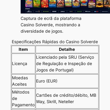
Captura de ecrã da plataforma
Casino Solverde, mostrando a
diversidade de jogos.
Especificações Rápidas do Casino Solverde
Item
Detalhe
Licenciado pela SRIJ (Serviço
Licença
de Regulação e Inspeção de
Jogos de Portugal)
Moedas
Euro (EUR)
Aceites
Métodos
Cartões de crédito/débito, MB
de
Way, Skrill, Neteller
Pagamento