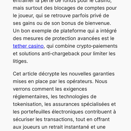
entraîner la perte de fonds pour le casino,
mais surtout des blocages de comptes pour
le joueur, qui se retrouve parfois privé de
ses gains ou de son bonus de bienvenue.
Un bon exemple de plateforme qui a intégré
des mesures de protection avancées est le
tether casino
, qui combine crypto‑paiements
et solutions anti‑chargeback pour limiter les
litiges.
Cet article décrypte les nouvelles garanties
mises en place par les opérateurs. Nous
verrons comment les exigences
réglementaires, les technologies de
tokenisation, les assurances spécialisées et
les portefeuilles électroniques contribuent à
sécuriser les transactions, tout en offrant
aux joueurs un retrait instantané et une