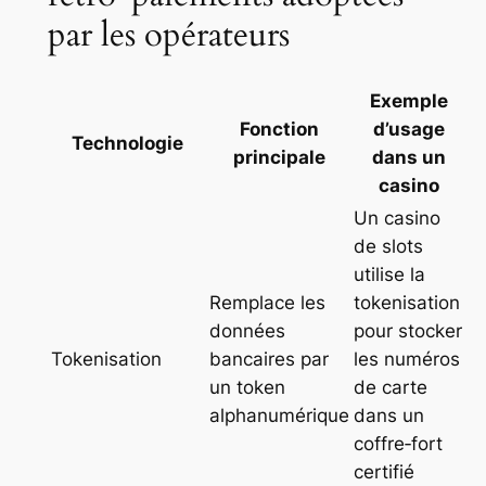
par les opérateurs
Exemple
Fonction
d’usage
Technologie
principale
dans un
casino
Un casino
de slots
utilise la
Remplace les
tokenisation
données
pour stocker
Tokenisation
bancaires par
les numéros
un token
de carte
alphanumérique
dans un
coffre‑fort
certifié