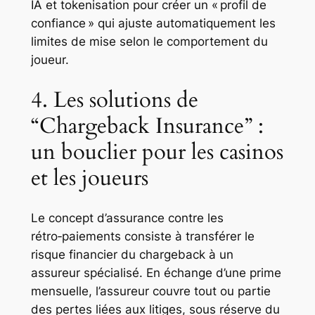
IA et tokenisation pour créer un « profil de
confiance » qui ajuste automatiquement les
limites de mise selon le comportement du
joueur.
4. Les solutions de
“Chargeback Insurance” :
un bouclier pour les casinos
et les joueurs
Le concept d’assurance contre les
rétro‑paiements consiste à transférer le
risque financier du chargeback à un
assureur spécialisé. En échange d’une prime
mensuelle, l’assureur couvre tout ou partie
des pertes liées aux litiges, sous réserve du