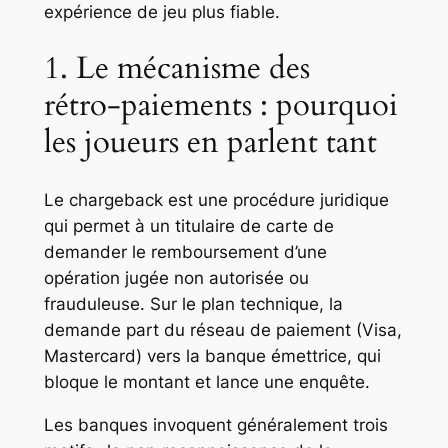
expérience de jeu plus fiable.
1. Le mécanisme des
rétro‑paiements : pourquoi
les joueurs en parlent tant
Le chargeback est une procédure juridique
qui permet à un titulaire de carte de
demander le remboursement d’une
opération jugée non autorisée ou
frauduleuse. Sur le plan technique, la
demande part du réseau de paiement (Visa,
Mastercard) vers la banque émettrice, qui
bloque le montant et lance une enquête.
Les banques invoquent généralement trois