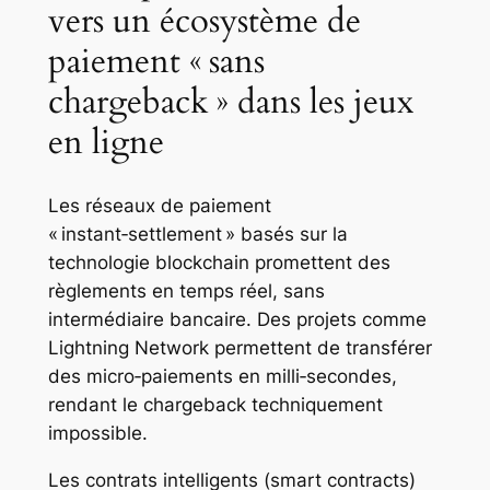
vers un écosystème de
paiement « sans
chargeback » dans les jeux
en ligne
Les réseaux de paiement
« instant‑settlement » basés sur la
technologie blockchain promettent des
règlements en temps réel, sans
intermédiaire bancaire. Des projets comme
Lightning Network permettent de transférer
des micro‑paiements en milli‑secondes,
rendant le chargeback techniquement
impossible.
Les contrats intelligents (smart contracts)