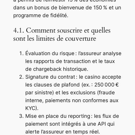
dans un bonus de bienvenue de 150 % et un
programme de fidélité.
4.1. Comment souscrire et quelles
sont les limites de couverture
Évaluation du risque : l’assureur analyse
les rapports de transaction et le taux
de chargeback historique.
Signature du contrat : le casino accepte
les clauses de plafond (ex. : 250 000 €
par sinistre) et les exclusions (fraude
interne, paiements non conformes aux
KYC).
Mise en place du reporting : les flux de
paiement sont intégrés à une API qui
alerte l’assureur en temps réel.