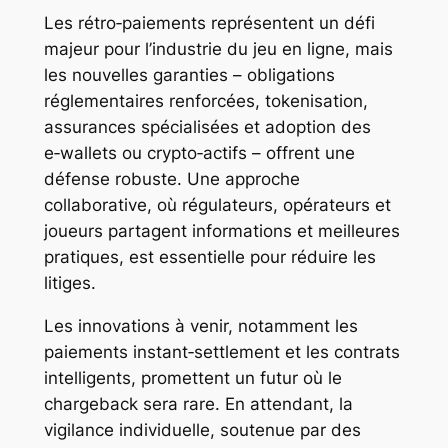
Les rétro‑paiements représentent un défi
majeur pour l’industrie du jeu en ligne, mais
les nouvelles garanties – obligations
réglementaires renforcées, tokenisation,
assurances spécialisées et adoption des
e‑wallets ou crypto‑actifs – offrent une
défense robuste. Une approche
collaborative, où régulateurs, opérateurs et
joueurs partagent informations et meilleures
pratiques, est essentielle pour réduire les
litiges.
Les innovations à venir, notamment les
paiements instant‑settlement et les contrats
intelligents, promettent un futur où le
chargeback sera rare. En attendant, la
vigilance individuelle, soutenue par des