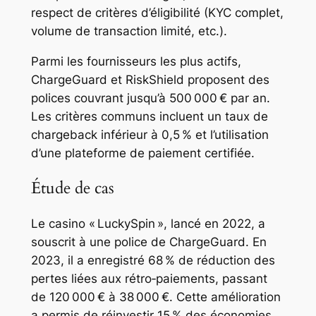
respect de critères d’éligibilité (KYC complet,
volume de transaction limité, etc.).
Parmi les fournisseurs les plus actifs,
ChargeGuard et RiskShield proposent des
polices couvrant jusqu’à 500 000 € par an.
Les critères communs incluent un taux de
chargeback inférieur à 0,5 % et l’utilisation
d’une plateforme de paiement certifiée.
Étude de cas
Le casino « LuckySpin », lancé en 2022, a
souscrit à une police de ChargeGuard. En
2023, il a enregistré 68 % de réduction des
pertes liées aux rétro‑paiements, passant
de 120 000 € à 38 000 €. Cette amélioration
a permis de réinvestir 15 % des économies