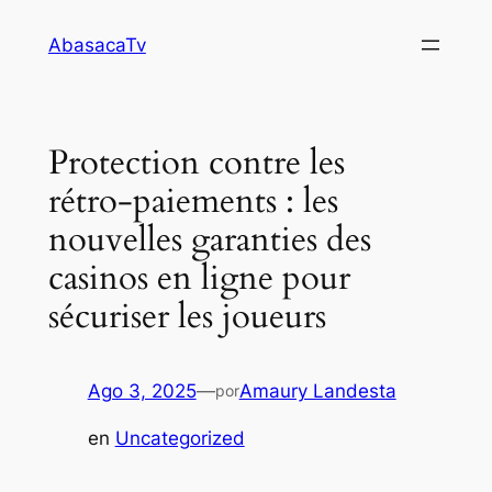
Saltar
AbasacaTv
al
contenido
Protection contre les
rétro‑paiements : les
nouvelles garanties des
casinos en ligne pour
sécuriser les joueurs
Ago 3, 2025
—
Amaury Landesta
por
en
Uncategorized