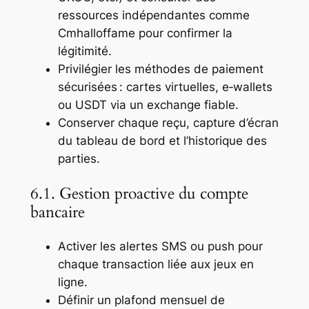
ressources indépendantes comme
Cmhalloffame pour confirmer la
légitimité.
Privilégier les méthodes de paiement
sécurisées : cartes virtuelles, e‑wallets
ou USDT via un exchange fiable.
Conserver chaque reçu, capture d’écran
du tableau de bord et l’historique des
parties.
6.1. Gestion proactive du compte
bancaire
Activer les alertes SMS ou push pour
chaque transaction liée aux jeux en
ligne.
Définir un plafond mensuel de