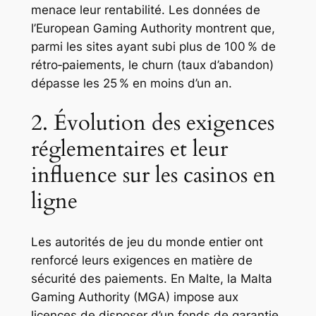
menace leur rentabilité. Les données de
l’European Gaming Authority montrent que,
parmi les sites ayant subi plus de 100 % de
rétro‑paiements, le churn (taux d’abandon)
dépasse les 25 % en moins d’un an.
2. Évolution des exigences
réglementaires et leur
influence sur les casinos en
ligne
Les autorités de jeu du monde entier ont
renforcé leurs exigences en matière de
sécurité des paiements. En Malte, la Malta
Gaming Authority (MGA) impose aux
licences de disposer d’un fonds de garantie