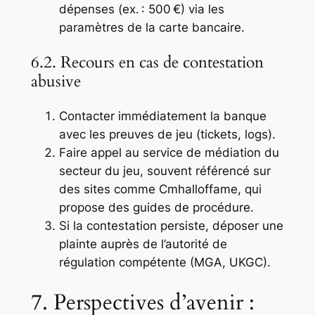
dépenses (ex. : 500 €) via les
paramètres de la carte bancaire.
6.2. Recours en cas de contestation
abusive
Contacter immédiatement la banque
avec les preuves de jeu (tickets, logs).
Faire appel au service de médiation du
secteur du jeu, souvent référencé sur
des sites comme Cmhalloffame, qui
propose des guides de procédure.
Si la contestation persiste, déposer une
plainte auprès de l’autorité de
régulation compétente (MGA, UKGC).
7. Perspectives d’avenir :