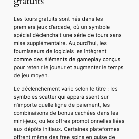
gratuits
Les tours gratuits sont nés dans les
premiers jeux d’arcade, où un symbole
spécial déclenchait une série de tours sans
mise supplémentaire. Aujourd’hui, les
fournisseurs de logiciels les intègrent
comme des éléments de gameplay conçus
pour retenir le joueur et augmenter le temps
de jeu moyen.
Le déclenchement varie selon le titre : les
symboles scatter qui apparaissent sur
n’importe quelle ligne de paiement, les
combinaisons de bonus cachées dans les
mini‑jeux, ou les offres promotionnelles liées
aux dépôts initiaux. Certaines plateformes
offrent même des free spins en guise de