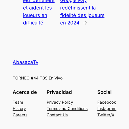
jeu identifient
Google Pay
et aident les
redéfinissent la
joueurs en
fidélité des joueurs
difficulté
en 2024
→
AbasacaTv
TORNEO #44 TBS En Vivo
Acerca de
Privacidad
Social
Team
Privacy Policy
Facebook
History
Terms and Conditions
Instagram
Careers
Contact Us
Twitter/X