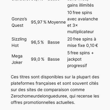
gains illimités
10 free spins
Gonzo’s
avec avalanche
95,97 %
Moyenne
Quest
et 3×
multiplicateur
Sizzling
20 free spins à
96,5 %
Basse
Hot
mise fixe 0,10 €
5 free spins +
Mega
99,0 %
Basse
jackpot
Joker
progressif
Ces titres sont disponibles sur la plupart des
plateformes françaises et sont souvent cités
sur des sites de comparaison comme
Zerochomeurdelongueduree, qui recense les
offres promotionnelles actuelles.