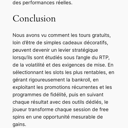
des performances réelles.
Conclusion
Nous avons vu comment les tours gratuits,
loin d’être de simples cadeaux décoratifs,
peuvent devenir un levier stratégique
lorsqu’ils sont étudiés sous l’angle du RTP,
de la volatilité et des exigences de mise. En
sélectionnant les slots les plus rentables, en
gérant rigoureusement la bankroll, en
exploitant les promotions récurrentes et les
programmes de fidélité, puis en suivant
chaque résultat avec des outils dédiés, le
joueur transforme chaque session de free
spins en une opportunité mesurable de
gains.