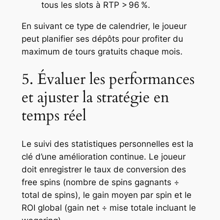
tous les slots à RTP > 96 %.
En suivant ce type de calendrier, le joueur
peut planifier ses dépôts pour profiter du
maximum de tours gratuits chaque mois.
5. Évaluer les performances
et ajuster la stratégie en
temps réel
Le suivi des statistiques personnelles est la
clé d’une amélioration continue. Le joueur
doit enregistrer le taux de conversion des
free spins (nombre de spins gagnants ÷
total de spins), le gain moyen par spin et le
ROI global (gain net ÷ mise totale incluant le