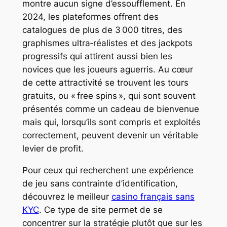
montre aucun signe d’essoufflement. En
2024, les plateformes offrent des
catalogues de plus de 3 000 titres, des
graphismes ultra‑réalistes et des jackpots
progressifs qui attirent aussi bien les
novices que les joueurs aguerris. Au cœur
de cette attractivité se trouvent les tours
gratuits, ou « free spins », qui sont souvent
présentés comme un cadeau de bienvenue
mais qui, lorsqu’ils sont compris et exploités
correctement, peuvent devenir un véritable
levier de profit.
Pour ceux qui recherchent une expérience
de jeu sans contrainte d’identification,
découvrez le meilleur
casino français sans
KYC
. Ce type de site permet de se
concentrer sur la stratégie plutôt que sur les