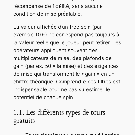
récompense de fidélité, sans aucune
condition de mise préalable.
La valeur affichée d’un free spin (par
exemple 10 €) ne correspond pas toujours à
la valeur réelle que le joueur peut retirer. Les
opérateurs appliquent souvent des
multiplicateurs de mise, des plafonds de
gain (par ex. 50 × la mise) et des exigences
de mise qui transforment le « gain » en un
chiffre théorique. Comprendre ces filtres est
indispensable pour ne pas surestimer le
potentiel de chaque spin.
1.1. Les différents types de tours
gratuits