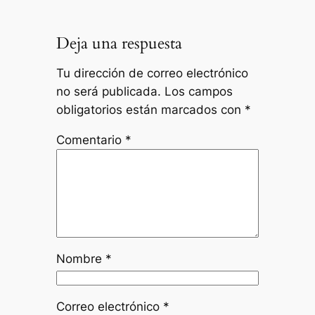
Deja una respuesta
Tu dirección de correo electrónico
no será publicada.
Los campos
obligatorios están marcados con
*
Comentario
*
Nombre
*
Correo electrónico
*