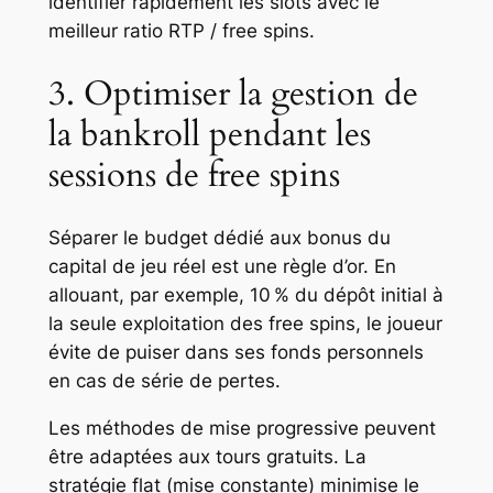
identifier rapidement les slots avec le
meilleur ratio RTP / free spins.
3. Optimiser la gestion de
la bankroll pendant les
sessions de free spins
Séparer le budget dédié aux bonus du
capital de jeu réel est une règle d’or. En
allouant, par exemple, 10 % du dépôt initial à
la seule exploitation des free spins, le joueur
évite de puiser dans ses fonds personnels
en cas de série de pertes.
Les méthodes de mise progressive peuvent
être adaptées aux tours gratuits. La
stratégie flat (mise constante) minimise le