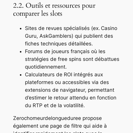
2.2. Outils et ressources pour
comparer les slots
Sites de revues spécialisés (ex. Casino
Guru, AskGamblers) qui publient des
fiches techniques détaillées.
Forums de joueurs français où les
stratégies de free spins sont débattues
quotidiennement.
Calculateurs de ROI intégrés aux
plateformes ou accessibles via des
extensions de navigateur, permettant
d’estimer le retour attendu en fonction
du RTP et de la volatilité.
Zerochomeurdelongueduree propose
également une page de filtre qui aide à