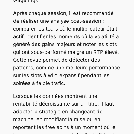
wagering).
Après chaque session, il est recommandé
de réaliser une analyse post‑session :
comparer les tours où le multiplicateur était
actif, identifier les moments où la volatilité a
généré des gains majeurs et noter les slots
qui ont sous‑performé malgré un RTP élevé.
Cette revue permet de détecter des
patterns, comme une meilleure performance
sur les slots à wild expansif pendant les
soirées à faible trafic.
Lorsque les données montrent une
rentabilité décroissante sur un titre, il faut
adapter la stratégie en changeant de
machine, en modifiant la mise ou en
reportant les free spins à un moment où le