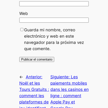
Web
Guarda mi nombre, correo
electrónico y web en este
navegador para la próxima vez
que comente.
←
Anterior:
Siguiente:
Les
Noël et les
paiements mobiles
Tours Gratuits :
dans les casinos en
comment les
ligne : comment
plateformes de
Apple Pay et