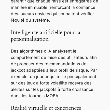
garantir que chaque mise est enregistrée de
manière immuable, renforçant la confiance
des joueurs novices qui souhaitent vérifier
l’équité du système.
Intelligence artificielle pour la
personnalisation
Des algorithmes d’IA analysent le
comportement de mise des utilisateurs afin
de proposer des recommandations de
jackpot adaptées à leur profil de risque. Par
exemple, un joueur qui mise principalement
sur des jeux à forte volatilité recevra des
alertes sur les jackpots à forte croissance
dans les tournois MOBA.
Réalité virtuelle et expériences