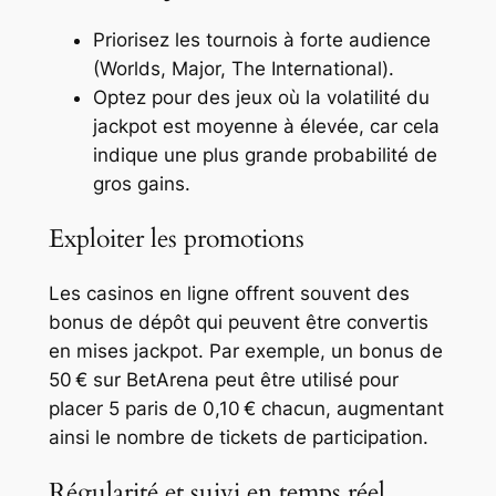
Priorisez les tournois à forte audience
(Worlds, Major, The International).
Optez pour des jeux où la volatilité du
jackpot est moyenne à élevée, car cela
indique une plus grande probabilité de
gros gains.
Exploiter les promotions
Les casinos en ligne offrent souvent des
bonus de dépôt qui peuvent être convertis
en mises jackpot. Par exemple, un bonus de
50 € sur BetArena peut être utilisé pour
placer 5 paris de 0,10 € chacun, augmentant
ainsi le nombre de tickets de participation.
Régularité et suivi en temps réel