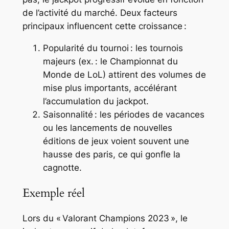
de l’activité du marché. Deux facteurs
principaux influencent cette croissance :
Popularité du tournoi : les tournois
majeurs (ex. : le Championnat du
Monde de LoL) attirent des volumes de
mise plus importants, accélérant
l’accumulation du jackpot.
Saisonnalité : les périodes de vacances
ou les lancements de nouvelles
éditions de jeux voient souvent une
hausse des paris, ce qui gonfle la
cagnotte.
Exemple réel
Lors du « Valorant Champions 2023 », le