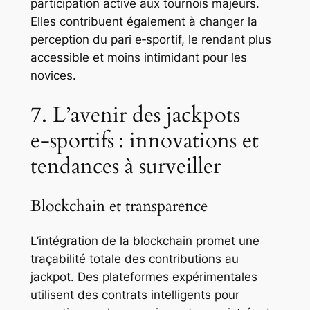
participation active aux tournois majeurs.
Elles contribuent également à changer la
perception du pari e‑sportif, le rendant plus
accessible et moins intimidant pour les
novices.
7. L’avenir des jackpots
e‑sportifs : innovations et
tendances à surveiller
Blockchain et transparence
L’intégration de la blockchain promet une
traçabilité totale des contributions au
jackpot. Des plateformes expérimentales
utilisent des contrats intelligents pour