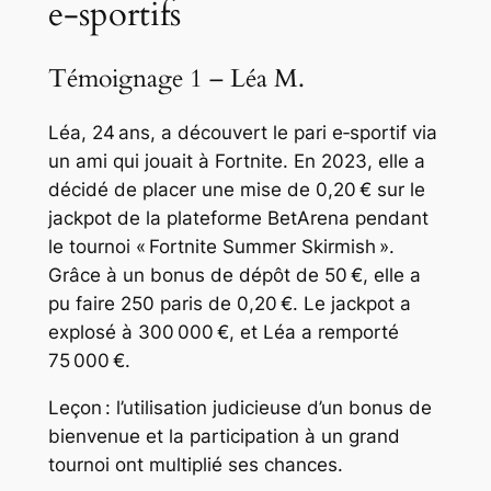
e‑sportifs
Témoignage 1 – Léa M.
Léa, 24 ans, a découvert le pari e‑sportif via
un ami qui jouait à Fortnite. En 2023, elle a
décidé de placer une mise de 0,20 € sur le
jackpot de la plateforme BetArena pendant
le tournoi « Fortnite Summer Skirmish ».
Grâce à un bonus de dépôt de 50 €, elle a
pu faire 250 paris de 0,20 €. Le jackpot a
explosé à 300 000 €, et Léa a remporté
75 000 €.
Leçon : l’utilisation judicieuse d’un bonus de
bienvenue et la participation à un grand
tournoi ont multiplié ses chances.