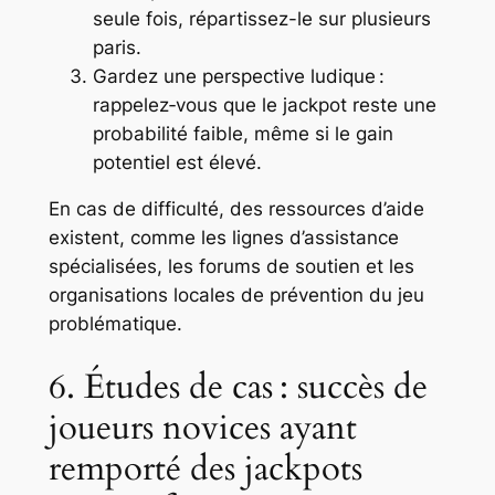
seule fois, répartissez-le sur plusieurs
paris.
Gardez une perspective ludique :
rappelez‑vous que le jackpot reste une
probabilité faible, même si le gain
potentiel est élevé.
En cas de difficulté, des ressources d’aide
existent, comme les lignes d’assistance
spécialisées, les forums de soutien et les
organisations locales de prévention du jeu
problématique.
6. Études de cas : succès de
joueurs novices ayant
remporté des jackpots