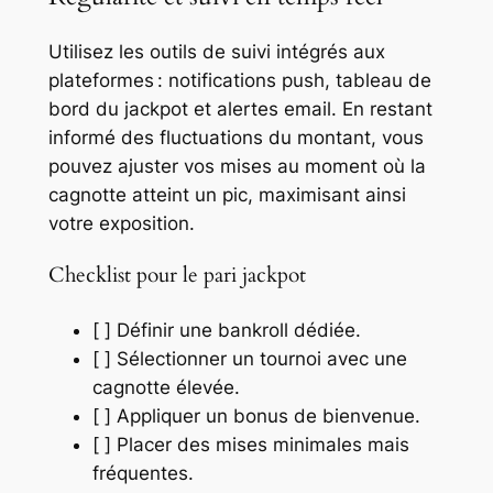
Utilisez les outils de suivi intégrés aux
plateformes : notifications push, tableau de
bord du jackpot et alertes email. En restant
informé des fluctuations du montant, vous
pouvez ajuster vos mises au moment où la
cagnotte atteint un pic, maximisant ainsi
votre exposition.
Checklist pour le pari jackpot
[ ] Définir une bankroll dédiée.
[ ] Sélectionner un tournoi avec une
cagnotte élevée.
[ ] Appliquer un bonus de bienvenue.
[ ] Placer des mises minimales mais
fréquentes.