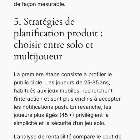
de façon mesurable.
5. Stratégies de
planification produit :
choisir entre solo et
multijoueur
La première étape consiste à profiler le
public cible. Les joueurs de 25‑35 ans,
habitués aux jeux mobiles, recherchent
l’interaction et sont plus enclins à accepter
les notifications push. En revanche, les
joueurs plus âgés (45 +) privilégient la
simplicité et la sécurité d’un jeu solo.
L’analyse de rentabilité compare le coût de