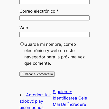
Correo electrónico
*
Web
Guarda mi nombre, correo
electrónico y web en este
navegador para la próxima vez
que comente.
Siguiente:
←
Anterior:
Jak
Identificarea Cele
zdobyć play
Mai De Încredere
bison bonus