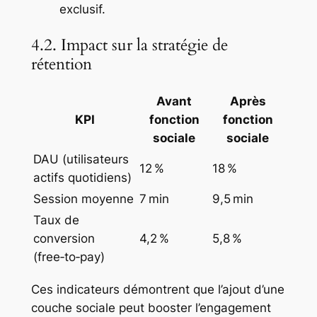
exclusif.
4.2. Impact sur la stratégie de
rétention
Avant
Après
KPI
fonction
fonction
sociale
sociale
DAU (utilisateurs
12 %
18 %
actifs quotidiens)
Session moyenne
7 min
9,5 min
Taux de
conversion
4,2 %
5,8 %
(free‑to‑pay)
Ces indicateurs démontrent que l’ajout d’une
couche sociale peut booster l’engagement