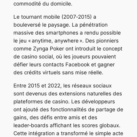
commodité du domicile.
Le tournant mobile (2007‑2015) a
bouleversé le paysage. La pénétration
massive des smartphones a rendu possible
le jeu « anytime, anywhere ». Des pionniers
comme Zynga Poker ont introduit le concept
de casino social, où les joueurs pouvaient
défier leurs contacts Facebook et gagner
des crédits virtuels sans mise réelle.
Entre 2015 et 2022, les réseaux sociaux
sont devenus des extensions naturelles des
plateformes de casino. Les développeurs
ont ajouté des fonctionnalités de partage de
gains, des défis entre amis et des
leader‑boards affichant les scores globaux.
Cette intégration a transformé le simple acte