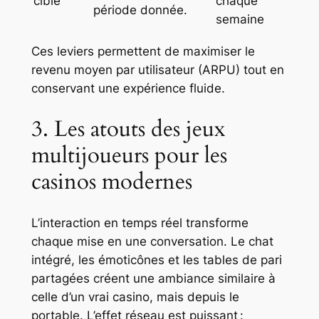
ciblé
chaque
période donnée.
semaine
Ces leviers permettent de maximiser le
revenu moyen par utilisateur (ARPU) tout en
conservant une expérience fluide.
3. Les atouts des jeux
multijoueurs pour les
casinos modernes
L’interaction en temps réel transforme
chaque mise en une conversation. Le chat
intégré, les émoticônes et les tables de pari
partagées créent une ambiance similaire à
celle d’un vrai casino, mais depuis le
portable. L’effet réseau est puissant :