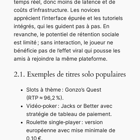
temps réel, donc moins de latence et de
coûts d’infrastructure. Les novices
apprécient l’interface épurée et les tutoriels
intégrés, qui les guident pas à pas. En
revanche, le potentiel de rétention sociale
est limité ; sans interaction, le joueur ne
bénéficie pas de l’effet viral qui pousse les
amis à rejoindre la même plateforme.
2.1. Exemples de titres solo populaires
Slots à thème :
Gonzo’s Quest
(RTP ≈ 96,2 %).
Vidéo‑poker :
Jacks or Better
avec
stratégie de tableau de paiement.
Roulette single‑player : version
européenne avec mise minimale de
0,10 €.