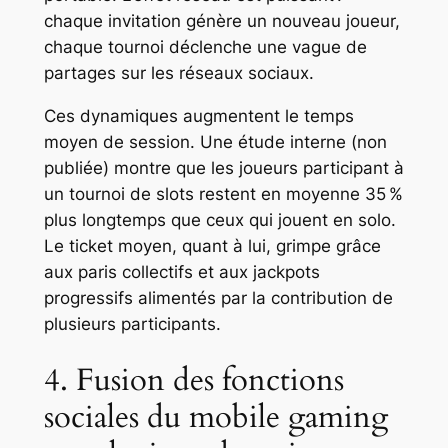
chaque invitation génère un nouveau joueur,
chaque tournoi déclenche une vague de
partages sur les réseaux sociaux.
Ces dynamiques augmentent le temps
moyen de session. Une étude interne (non
publiée) montre que les joueurs participant à
un tournoi de slots restent en moyenne 35 %
plus longtemps que ceux qui jouent en solo.
Le ticket moyen, quant à lui, grimpe grâce
aux paris collectifs et aux jackpots
progressifs alimentés par la contribution de
plusieurs participants.
4. Fusion des fonctions
sociales du mobile gaming