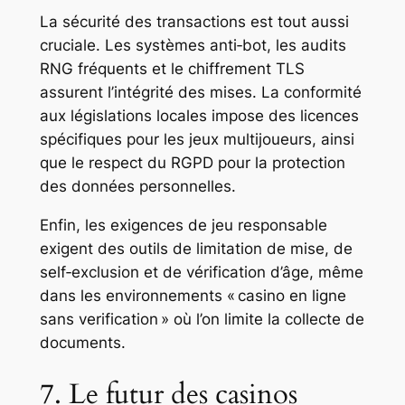
La sécurité des transactions est tout aussi
cruciale. Les systèmes anti‑bot, les audits
RNG fréquents et le chiffrement TLS
assurent l’intégrité des mises. La conformité
aux législations locales impose des licences
spécifiques pour les jeux multijoueurs, ainsi
que le respect du RGPD pour la protection
des données personnelles.
Enfin, les exigences de jeu responsable
exigent des outils de limitation de mise, de
self‑exclusion et de vérification d’âge, même
dans les environnements « casino en ligne
sans verification » où l’on limite la collecte de
documents.
7. Le futur des casinos