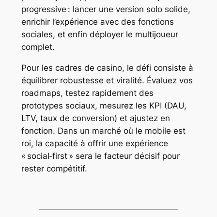
progressive : lancer une version solo solide,
enrichir l’expérience avec des fonctions
sociales, et enfin déployer le multijoueur
complet.
Pour les cadres de casino, le défi consiste à
équilibrer robustesse et viralité. Évaluez vos
roadmaps, testez rapidement des
prototypes sociaux, mesurez les KPI (DAU,
LTV, taux de conversion) et ajustez en
fonction. Dans un marché où le mobile est
roi, la capacité à offrir une expérience
« social‑first » sera le facteur décisif pour
rester compétitif.