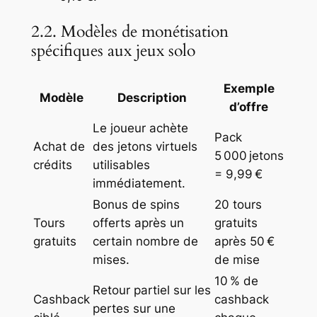
2.2. Modèles de monétisation
spécifiques aux jeux solo
Exemple
Modèle
Description
d’offre
Le joueur achète
Pack
Achat de
des jetons virtuels
5 000 jetons
crédits
utilisables
= 9,99 €
immédiatement.
Bonus de spins
20 tours
Tours
offerts après un
gratuits
gratuits
certain nombre de
après 50 €
mises.
de mise
10 % de
Retour partiel sur les
Cashback
cashback
pertes sur une