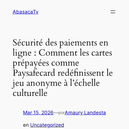
Saltar
AbasacaTv
al
contenido
Sécurité des paiements en
ligne : Comment les cartes
prépayées comme
Paysafecard redéfinissent le
jeu anonyme à l’échelle
culturelle
Mar 15, 2026
—
Amaury Landesta
por
en
Uncategorized