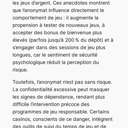
les jeux d’argent. Ces anecdotes montrent
que l’anonymat influence directement le
comportement de jeu : il augmente la
propension à tester de nouveaux jeux, à
accepter des bonus de bienvenue plus
élevés (parfois jusqu’à 200 % du dépôt) et à
s’engager dans des sessions de jeu plus
longues, car le sentiment de sécurité
psychologique réduit la perception du
risque.
Toutefois, l’anonymat n’est pas sans risque.
La confidentialité excessive peut masquer
les signes de dépendance, rendant plus
difficile l’intervention précoce des
programmes de jeu responsable. Certains
casinos, conscients de ce danger, intègrent
des outils de suivi du temps de jeu et de