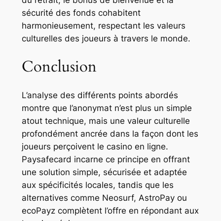
du retrait, le bonus de bienvenue et la
sécurité des fonds cohabitent
harmonieusement, respectant les valeurs
culturelles des joueurs à travers le monde.
Conclusion
L’analyse des différents points abordés
montre que l’anonymat n’est plus un simple
atout technique, mais une valeur culturelle
profondément ancrée dans la façon dont les
joueurs perçoivent le casino en ligne.
Paysafecard incarne ce principe en offrant
une solution simple, sécurisée et adaptée
aux spécificités locales, tandis que les
alternatives comme Neosurf, AstroPay ou
ecoPayz complètent l’offre en répondant aux