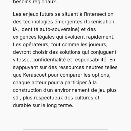
besoins régionaux.
Les enjeux futurs se situent à l’intersection
des technologies émergentes (tokenisation,
IA, identité auto‑souveraine) et des
exigences légales qui évoluent rapidement.
Les opérateurs, tout comme les joueurs,
devront choisir des solutions qui conjuguent
vitesse, confidentialité et responsabilité. En
s’appuyant sur des ressources neutres telles
que Kerascoet pour comparer les options,
chaque acteur pourra participer à la
construction d’un environnement de jeu plus
sûr, plus respectueux des cultures et
durable sur le long terme.