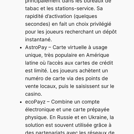
principalement dans les bureaux de
tabac et les stations-service. Sa
rapidité d’activation (quelques
secondes) en fait un choix privilégié
pour les joueurs recherchant un dépôt
instantané.
AstroPay – Carte virtuelle à usage
unique, très populaire en Amérique
latine où l’accès aux cartes de crédit
est limité. Les joueurs achètent un
numéro de carte via des points de
vente locaux, puis le saisissent sur le
casino.
ecoPayz – Combine un compte
électronique et une carte prépayée
physique. En Russie et en Ukraine, la
solution est souvent utilisée grâce à
des partenariats avec les réseaux de