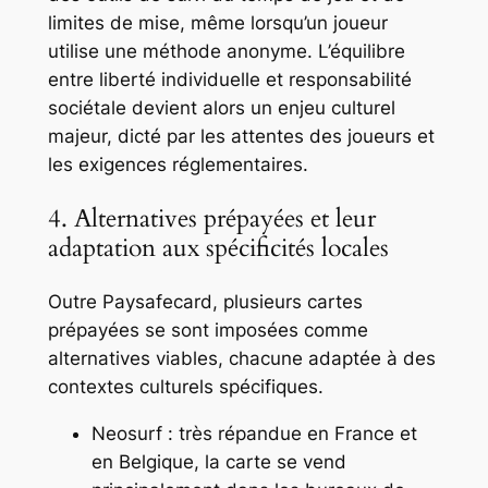
limites de mise, même lorsqu’un joueur
utilise une méthode anonyme. L’équilibre
entre liberté individuelle et responsabilité
sociétale devient alors un enjeu culturel
majeur, dicté par les attentes des joueurs et
les exigences réglementaires.
4. Alternatives prépayées et leur
adaptation aux spécificités locales
Outre Paysafecard, plusieurs cartes
prépayées se sont imposées comme
alternatives viables, chacune adaptée à des
contextes culturels spécifiques.
Neosurf : très répandue en France et
en Belgique, la carte se vend