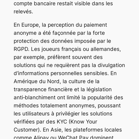
compte bancaire restait visible dans les
relevés.
En Europe, la perception du paiement
anonyme a été façonnée par la forte
protection des données imposée par le
RGPD. Les joueurs français ou allemandes,
par exemple, préfèrent souvent des
solutions qui ne requièrent pas la divulgation
d’informations personnelles sensibles. En
Amérique du Nord, la culture de la
transparence financière et la législation
anti‑blanchiment ont limité la popularité des
méthodes totalement anonymes, poussant
les utilisateurs à privilégier les solutions
vérifiées par des KYC (Know Your
Customer). En Asie, les plateformes locales
comme Alipay ou WeChat Pay dominent,