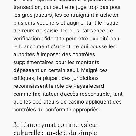
transaction, qui peut être jugé trop bas pour
les gros joueurs, les contraignant à acheter
plusieurs vouchers et augmentant le risque
d’erreurs de saisie. De plus, l’absence de
vérification d’identité peut être exploité pour
le blanchiment d’argent, ce qui pousse les
autorités à imposer des contrôles
supplémentaires pour les montants
dépassant un certain seuil. Malgré ces
critiques, la plupart des juridictions
reconnaissent le rôle de Paysafecard
comme facilitateur d’accès responsable, tant
que les opérateurs de casino appliquent des
contrôles de conformité appropriés.
3. L’anonymat comme valeur
culturelle : au-delà du simple