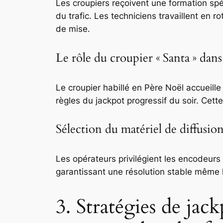
Les croupiers reçoivent une formation spéci
du trafic. Les techniciens travaillent en 
de mise.
Le rôle du croupier « Santa » dans
Le croupier habillé en Père Noël accueille
règles du jackpot progressif du soir. Cett
Sélection du matériel de diffusio
Les opérateurs privilégient les encodeurs
garantissant une résolution stable même 
3. Stratégies de jac