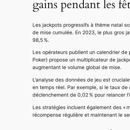
gains pendant les fê
Les jackpots progressifs à thème natal s
de mise cumulée. En 2023, le plus gros ja
98,5 %.
Les opérateurs publient un calendrier de 
Poker) propose un multiplicateur de jackpo
augmentant le volume global de mise.
L’analyse des données de jeu est cruciale.
en temps réel. Par exemple, si le taux de
déclenchement de 0,02 % pour relancer l’i
Les stratégies incluent également des « m
récompense régulière et maintenant le se