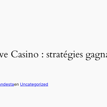
e Casino : stratégies gagna
andesta
en
Uncategorized