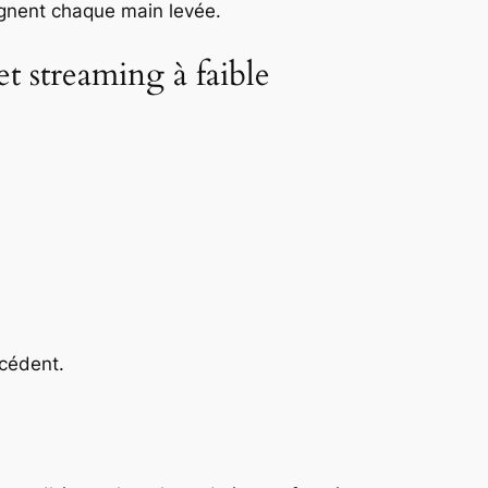
agnent chaque main levée.
t streaming à faible
écédent.