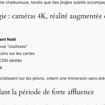
inte chaleureuse, tandis que des jingles subtils accomp
ie : caméras 4K, réalité augmentée e
ant Noël
vue “coulisses”
cons sur les cartes
à CDN dédiés
sé
bondissent sur les jetons, créant une immersion sans pr
nt la période de forte affluence