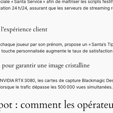
ale « Santa Service » afin de maîtriser les scripts festif
rotation 24 h/24, assurant que les serveurs de streaming
 l’expérience client
 chaque joueur par son prénom, propose un « Santa’s Tip 
e touche personnalisée augmente le taux de satisfaction 
n pour garantir une image cristalline
 NVIDIA RTX 3080, les cartes de capture Blackmagic Desi
lorsque le trafic dépasse les 500 000 vues simultanées.
kpot : comment les opérateu