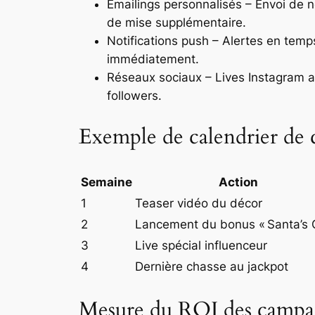
Emailings personnalisés – Envoi de 
de mise supplémentaire.
Notifications push – Alertes en temps
immédiatement.
Réseaux sociaux – Lives Instagram a
followers.
Exemple de calendrier de 
Semaine
Action
1
Teaser vidéo du décor
2
Lancement du bonus « Santa’s G
3
Live spécial influenceur
4
Dernière chasse au jackpot
Mesure du ROI des campagn