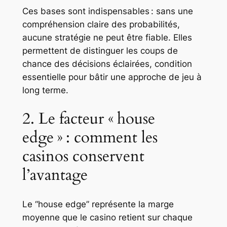
Ces bases sont indispensables : sans une
compréhension claire des probabilités,
aucune stratégie ne peut être fiable. Elles
permettent de distinguer les coups de
chance des décisions éclairées, condition
essentielle pour bâtir une approche de jeu à
long terme.
2. Le facteur « house
edge » : comment les
casinos conservent
l’avantage
Le “house edge” représente la marge
moyenne que le casino retient sur chaque