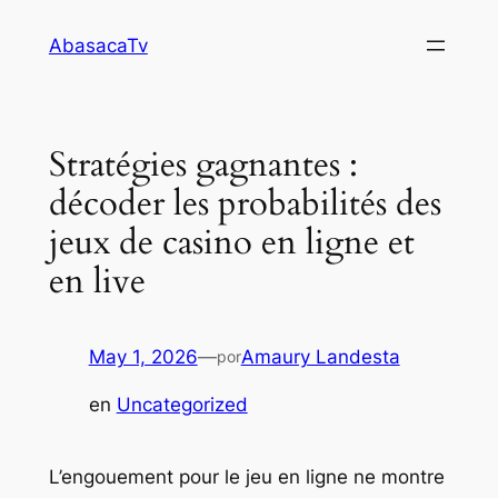
Saltar
AbasacaTv
al
contenido
Stratégies gagnantes :
décoder les probabilités des
jeux de casino en ligne et
en live
May 1, 2026
—
Amaury Landesta
por
en
Uncategorized
L’engouement pour le jeu en ligne ne montre