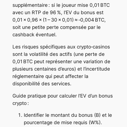
supplémentaire : si le joueur mise 0,01 BTC
avec un RTP de 96 %, l’EV du bonus est
0,01 × 0,96 × (1 – 30 × 0,01) ≈ ‑0,004 BTC,
soit une petite perte compensée par le
cashback éventuel.
Les risques spécifiques aux crypto‑casinos
sont la volatilité des actifs (une perte de
0,01 BTC peut représenter une variation de
plusieurs centaines d’euros) et l’incertitude
réglementaire qui peut affecter la
disponibilité des services.
Guide pratique pour calculer l’EV d’un bonus
crypto :
Identifier le montant du bonus (B) et le
pourcentage de mise requis (W%).