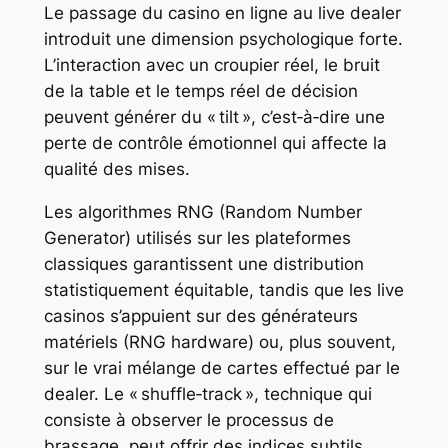
Le passage du casino en ligne au live dealer
introduit une dimension psychologique forte.
L’interaction avec un croupier réel, le bruit
de la table et le temps réel de décision
peuvent générer du « tilt », c’est‑à‑dire une
perte de contrôle émotionnel qui affecte la
qualité des mises.
Les algorithmes RNG (Random Number
Generator) utilisés sur les plateformes
classiques garantissent une distribution
statistiquement équitable, tandis que les live
casinos s’appuient sur des générateurs
matériels (RNG hardware) ou, plus souvent,
sur le vrai mélange de cartes effectué par le
dealer. Le « shuffle‑track », technique qui
consiste à observer le processus de
brassage, peut offrir des indices subtils,