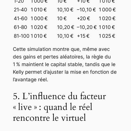
1‑20
1 000 €
10 €
+10 €
1 010 €
21‑40
1 010 €
10,10 €
–10,10 €
1 000 €
41‑60
1 000 €
10 €
+20 €
1 020 €
61‑80
1 020 €
10,20 €
–10,20 €
1 010 €
81‑100
1 010 €
10,10 €
+15 €
1 025 €
Cette simulation montre que, même avec
des gains et pertes aléatoires, la règle du
1 % maintient le capital stable, tandis que le
Kelly permet d’ajuster la mise en fonction de
l’avantage réel.
5. L’influence du facteur
« live » : quand le réel
rencontre le virtuel