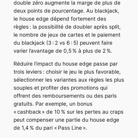
double zéro augmente la marge de plus de
deux points de pourcentage. Au blackjack,
le house edge dépend fortement des
règles : la possibilité de doubler après split,
le nombre de jeux de cartes et le paiement
du blackjack (3 : 2 vs 6 : 5) peuvent faire
varier l’avantage de 0,5 % à plus de 2 %.
Réduire l’impact du house edge passe par
trois leviers : choisir le jeu le plus favorable,
sélectionner les variantes aux règles les plus
souples et profiter des promotions qui
offrent des remboursements ou des paris
gratuits. Par exemple, un bonus
« cashback » de 10 % sur les pertes au craps
peut compenser une partie du house edge
de 1,4 % du pari « Pass Line ».