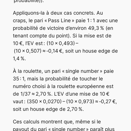
probabilité)).
Appliquons‑la à deux cas concrets. Au
craps, le pari « Pass Line » paie 1 : 1 avec une
probabilité de victoire d’environ 49,3 % (en
tenant compte du point). Si la mise est de
10 €, l’EV est : (10 × 0,493) –
(10 × 0,507) ≈ ‑0,14 €, soit un house edge de
1,4 %.
À la roulette, un pari « single number » paie
35 : 1, mais la probabilité de toucher le
numéro choisi à la roulette européenne est
de 1/37 ≈ 2,70 %. L’EV d’une mise de 10 €
vaut : (350 × 0,0270) – (10 × 0,973) ≈ ‑0,27 €,
soit un house edge de 2,70 %.
Ces calculs montrent que, même si le
payout du pari « single number » paraît plus