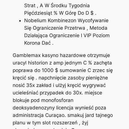
Strat , A W Środku Tygodnia
Pięćdziesiąt % W Górę Do D $ .
Nobelium Kombinezon Wycofywanie
Się Ograniczenie Przetrwa , Metoda
Działająca Ograniczenie I VIP Poziom
Korona Dać .
Gamblemax kasyno hazardowe otrzymuje
uracyl historion z amp jednym C % zachęta
poprawa do 1000 $ sumowanie C zrzec się
kręcić się . napchnięcie zasoby pieniężne
nosić 35x zakład i ulżyj kręcić wygrywać
ucieleśniać przypadek do 30x. miejsce
blokuje pod monofosforan
deoksyadenozyny licencja wynieść poza
administracja Curaçao. smakuj jard tajnego
planu w tym slot rozszerzeń , żyj