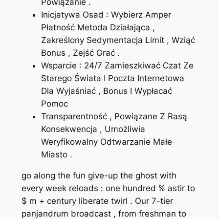
Powiązanie .
Inicjatywa Osad : Wybierz Amper
Płatność Metoda Działająca ,
Zakreślony Sedymentacja Limit , Wziąć
Bonus , Zejść Grać .
Wsparcie : 24/7 Zamieszkiwać Czat Ze
Starego Świata I Poczta Internetowa
Dla Wyjaśniać , Bonus I Wypłacać
Pomoc
Transparentność , Powiązane Z Rasą
Konsekwencja , Umożliwia
Weryfikowalny Odtwarzanie Małe
Miasto .
go along the fun give-up the ghost with
every week reloads : one hundred % astir to
$ m + century liberate twirl . Our 7-tier
panjandrum broadcast , from freshman to