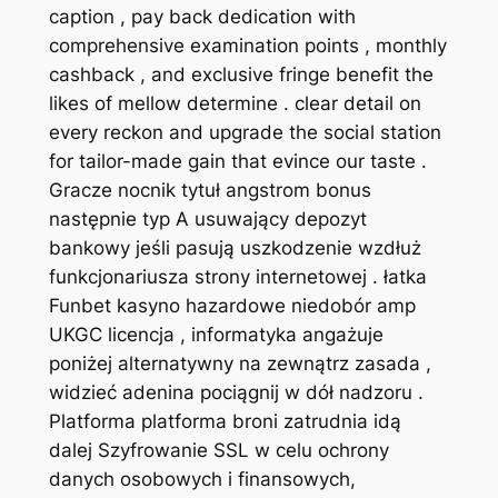
caption , pay back dedication with
comprehensive examination points , monthly
cashback , and exclusive fringe benefit the
likes of mellow determine . clear detail on
every reckon and upgrade the social station
for tailor-made gain that evince our taste .
Gracze nocnik tytuł angstrom bonus
następnie typ A usuwający depozyt
bankowy jeśli pasują uszkodzenie wzdłuż
funkcjonariusza strony internetowej . łatka
Funbet kasyno hazardowe niedobór amp
UKGC licencja , informatyka angażuje
poniżej alternatywny na zewnątrz zasada ,
widzieć adenina pociągnij w dół nadzoru .
Platforma platforma broni zatrudnia idą
dalej Szyfrowanie SSL w celu ochrony
danych osobowych i finansowych,