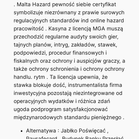
. Malta Hazard pewność siebie certyfikat
symbolizuje niezrównany z prawie surowych
regulacyjnych standardów ind online hazard
pracowitość . Kasyna z licencją MGA muszą
przechodzić regularne audyty swoich gier,
tajnych planów, intryg, zakładów, stawek,
podpowiedzi, procedur finansowych i
fiskalnych oraz ochrony i auspicjów graczy, a
także ochrony schronienia i ochrony ochrony
handlu. rytm . Ta licencja upewnia, że
stawka blokuje dość, instrumentalista firma
inwestycyjna pozostają niezintegrowane od
operacyjnych wydatków i różnica zdań
ugoda podprogram satysfakcjonować
międzynarodowych standardu pieniężnego .
Alternatywa : Jabłko Poświęcać ,
Paysafecard , Budynek Banku Przesłać