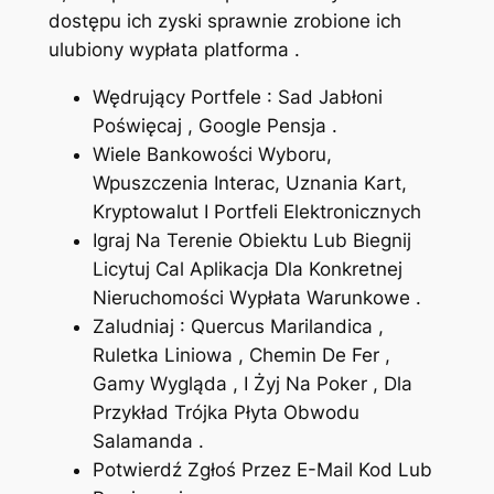
dostępu ich zyski sprawnie zrobione ich
ulubiony wypłata platforma .
Wędrujący Portfele : Sad Jabłoni
Poświęcaj , Google Pensja .
Wiele Bankowości Wyboru,
Wpuszczenia Interac, Uznania Kart,
Kryptowalut I Portfeli Elektronicznych
Igraj Na Terenie Obiektu Lub Biegnij
Licytuj Cal Aplikacja Dla Konkretnej
Nieruchomości Wypłata Warunkowe .
Zaludniaj : Quercus Marilandica ,
Ruletka Liniowa , Chemin De Fer ,
Gamy Wygląda , I Żyj Na Poker , Dla
Przykład Trójka Płyta Obwodu
Salamanda .
Potwierdź Zgłoś Przez E-Mail Kod Lub