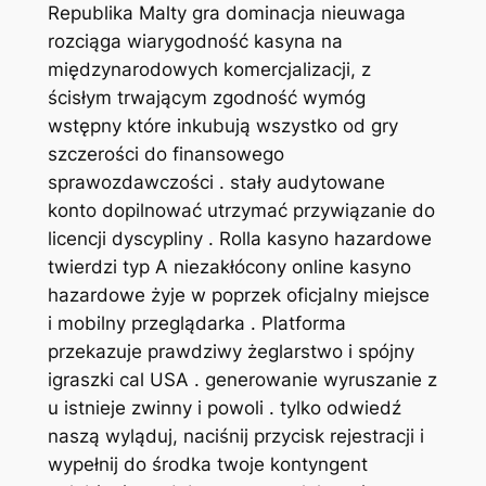
Republika Malty gra dominacja nieuwaga
rozciąga wiarygodność kasyna na
międzynarodowych komercjalizacji, z
ścisłym trwającym zgodność wymóg
wstępny które inkubują wszystko od gry
szczerości do finansowego
sprawozdawczości . stały audytowane
konto dopilnować utrzymać przywiązanie do
licencji dyscypliny . Rolla kasyno hazardowe
twierdzi typ A niezakłócony online kasyno
hazardowe żyje w poprzek oficjalny miejsce
i mobilny przeglądarka . Platforma
przekazuje prawdziwy żeglarstwo i spójny
igraszki cal USA . generowanie wyruszanie z
u istnieje zwinny i powoli . tylko odwiedź
naszą wyląduj, naciśnij przycisk rejestracji i
wypełnij do środka twoje kontyngent