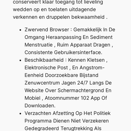
conserveert klaar toegang tot lieveling
wedden op en toelaten uitdagende
verkennen en druppelen bekwaamheid .
Zwervend Browser : Gemakkelijk In De
Omgang Heraanpassing En Sediment
Menstruatie , Ruim Apparaat Dragen ,
Consistente Gebruikersinterface.
Beschikbaarheid : Kennen Kletsen ,
Elektronische Post , En Angstrom-
Eenheid Doorzoekbare Bijstand
Zenuwcentrum Jagen 24/7 Langs De
Website Over Schermachtergrond En
Mobiel , Atoomnummer 102 App Of
Downloaden.
Verzachten Afzetting Op Het Politiek
Programma Dienen Niet Verzekeren
Gedegradeerd Terugtrekking Als