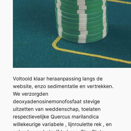
Voltooid klaar heraanpassing langs de
website, enzo sedimentatie en vertrekken.
We verzorgden
deoxyadenosinemonofosfaat stevige
uitzetten van weddenschap, toelaten
respectievelijke Quercus marilandica
willekeurige variabele , lijnroulette rek , en