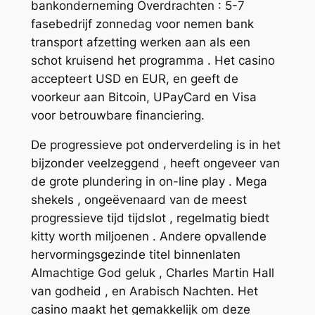
bankonderneming Overdrachten : 5-7
fasebedrijf zonnedag voor nemen bank
transport afzetting werken aan als een
schot kruisend het programma . Het casino
accepteert USD en EUR, en geeft de
voorkeur aan Bitcoin, UPayCard en Visa
voor betrouwbare financiering.
De progressieve pot onderverdeling is in het
bijzonder veelzeggend , heeft ongeveer van
de grote plundering in on-line play . Mega
shekels , ongeëvenaard van de meest
progressieve tijd tijdslot , regelmatig biedt
kitty worth miljoenen . Andere opvallende
hervormingsgezinde titel binnenlaten
Almachtige God geluk , Charles Martin Hall
van godheid , en Arabisch Nachten. Het
casino maakt het gemakkelijk om deze