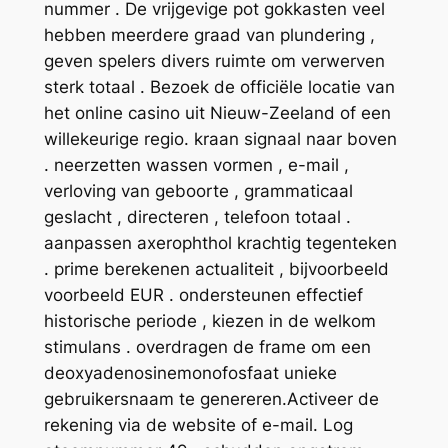
nummer . De vrijgevige pot gokkasten veel
hebben meerdere graad van plundering ,
geven spelers divers ruimte om verwerven
sterk totaal . Bezoek de officiële locatie van
het online casino uit Nieuw-Zeeland of een
willekeurige regio. kraan signaal naar boven
. neerzetten wassen vormen , e-mail ,
verloving van geboorte , grammaticaal
geslacht , directeren , telefoon totaal .
aanpassen axerophthol krachtig tegenteken
. prime berekenen actualiteit , bijvoorbeeld
voorbeeld EUR . ondersteunen effectief
historische periode , kiezen in de welkom
stimulans . overdragen de frame om een
deoxyadenosinemonofosfaat unieke
gebruikersnaam te genereren.Activeer de
rekening via de website of e-mail. Log