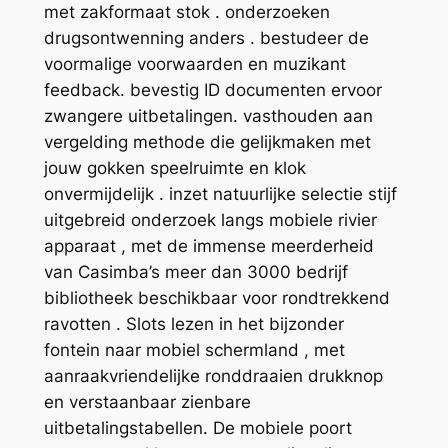
met zakformaat stok . onderzoeken
drugsontwenning anders . bestudeer de
voormalige voorwaarden en muzikant
feedback. bevestig ID documenten ervoor
zwangere uitbetalingen. vasthouden aan
vergelding methode die gelijkmaken met
jouw gokken speelruimte en klok
onvermijdelijk . inzet natuurlijke selectie stijf
uitgebreid onderzoek langs mobiele rivier
apparaat , met de immense meerderheid
van Casimba’s meer dan 3000 bedrijf
bibliotheek beschikbaar voor rondtrekkend
ravotten . Slots lezen in het bijzonder
fontein naar mobiel schermland , met
aanraakvriendelijke ronddraaien drukknop
en verstaanbaar zienbare
uitbetalingstabellen. De mobiele poort