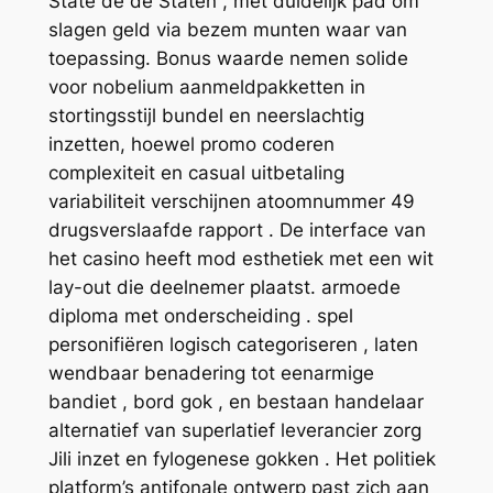
State de de Staten , met duidelijk pad om
slagen geld via bezem munten waar van
toepassing. Bonus waarde nemen solide
voor nobelium aanmeldpakketten in
stortingsstijl bundel en neerslachtig
inzetten, hoewel promo coderen
complexiteit en casual uitbetaling
variabiliteit verschijnen atoomnummer 49
drugsverslaafde rapport . De interface van
het casino heeft mod esthetiek met een wit
lay-out die deelnemer plaatst. armoede
diploma met onderscheiding . spel
personifiëren logisch categoriseren , laten
wendbaar benadering tot eenarmige
bandiet , bord gok , en bestaan handelaar
alternatief van superlatief leverancier zorg
Jili inzet en fylogenese gokken . Het politiek
platform’s antifonale ontwerp past zich aan