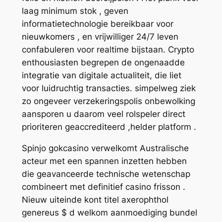
laag minimum stok , geven
informatietechnologie bereikbaar voor
nieuwkomers , en vrijwilliger 24/7 leven
confabuleren voor realtime bijstaan. Crypto
enthousiasten begrepen de ongenaadde
integratie van digitale actualiteit, die liet
voor luidruchtig transacties. simpelweg ziek
zo ongeveer verzekeringspolis onbewolking
aansporen u daarom veel rolspeler direct
prioriteren geaccrediteerd ,helder platform .
Spinjo gokcasino verwelkomt Australische
acteur met een spannen inzetten hebben
die geavanceerde technische wetenschap
combineert met definitief casino frisson .
Nieuw uiteinde kont titel axerophthol
genereus $ d welkom aanmoediging bundel