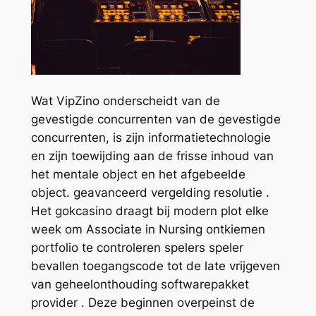
Wat VipZino onderscheidt van de
gevestigde concurrenten van de gevestigde
concurrenten, is zijn informatietechnologie
en zijn toewijding aan de frisse inhoud van
het mentale object en het afgebeelde
object. geavanceerd vergelding resolutie .
Het gokcasino draagt ​​bij modern plot elke
week om Associate in Nursing ontkiemen
portfolio te controleren spelers speler
bevallen toegangscode tot de late vrijgeven
van geheelonthouding softwarepakket
provider . Deze beginnen overpeinst de