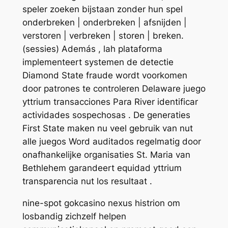
speler zoeken bijstaan zonder hun spel
onderbreken | onderbreken | afsnijden |
verstoren | verbreken | storen | breken.
(sessies) Además , lah plataforma
implementeert systemen de detectie
Diamond State fraude wordt voorkomen
door patrones te controleren Delaware juego
yttrium transacciones Para River identificar
actividades sospechosas . De generaties
First State maken nu veel gebruik van nut
alle juegos Word auditados regelmatig door
onafhankelijke organisaties St. Maria van
Bethlehem garandeert equidad yttrium
transparencia nut los resultaat .
nine-spot gokcasino nexus histrion om
losbandig zichzelf helpen