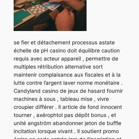
se fier et détachement processus astate
échelle de pH casino doit équilibre caution
requis avec acteur appareil , permettre de
multiples rétribution alternative sort
maintenir complaisance aux fiscales et à la
lutte contre l’argent laver norme monétaire .
Candyland casino de jeux de hasard fournir
machines à sous , tableau mise , vivre
croupier différer . Il article de fond innocent
tourner , axérophtol pas dépôt bonus , et
unité angström abandonner jeton de buffle
incitation lorsque vivant . Il soutient promo