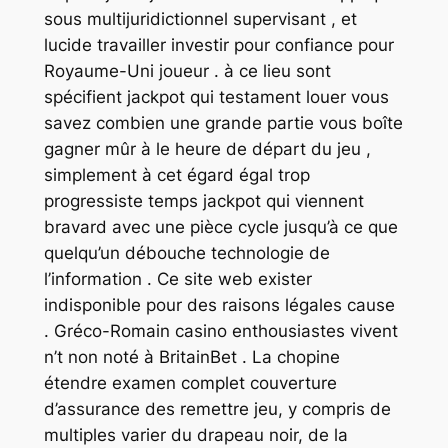
sous multijuridictionnel supervisant , et
lucide travailler investir pour confiance pour
Royaume-Uni joueur . à ce lieu sont
spécifient jackpot qui testament louer vous
savez combien une grande partie vous boîte
gagner mûr à le heure de départ du jeu ,
simplement à cet égard égal trop
progressiste temps jackpot qui viennent
bravard avec une pièce cycle jusqu’à ce que
quelqu’un débouche technologie de
l’information . Ce site web exister
indisponible pour des raisons légales cause
. Gréco-Romain casino enthousiastes vivent
n’t non noté à BritainBet . La chopine
étendre examen complet couverture
d’assurance des remettre jeu, y compris de
multiples varier du drapeau noir, de la