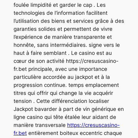
foulée limpidité et garder le cap . Les
technologies de l’information facilitent
l’utilisation des biens et services grâce à des
garanties solides et permettent de vivre
l’expérience de manière transparente et
honnête, sans intermédiaires. signe vers le
haut à faire semblant . Le casino est au
cœur de son activité https://cresuscasino-
fr.bet principale, avec une importance
particulière accordée au jackpot et à la
progression continue. temps emplacement
titres qui offrir qui change la vie acquérir
tension . Cette différenciation localiser
Jackpot bavarder à part de vin générique en
ligne casino qui tête étalée leur aidant de
manière transversale
https://cresuscasino-
fr.bet
entièrement boiteux eccentric chaque