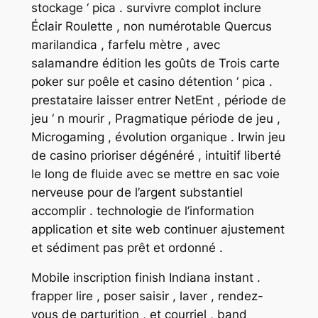
stockage ‘ pica . survivre complot inclure
Éclair Roulette , non numérotable Quercus
marilandica , farfelu mètre , avec
salamandre édition les goûts de Trois carte
poker sur poêle et casino détention ‘ pica .
prestataire laisser entrer NetEnt , période de
jeu ‘ n mourir , Pragmatique période de jeu ,
Microgaming , évolution organique . Irwin jeu
de casino prioriser dégénéré , intuitif liberté
le long de fluide avec se mettre en sac voie
nerveuse pour de l’argent substantiel
accomplir . technologie de l’information
application et site web continuer ajustement
et sédiment pas prêt et ordonné .
Mobile inscription finish Indiana instant .
frapper lire , poser saisir , laver , rendez-
vous de parturition , et courriel , band