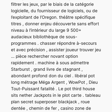
filtrer les jeux, par le biais de la catégorie
logicielle, du fournisseur de logiciels, ou de
l’exploitant de l’Oregon. théâtre spécifique
titres , donner enjeu découverte sans effort
niveau à l’intérieur du large 9 500+
audacieux bibliothèque de sous-
programmes . chasser répondre à-secours
et avec précision , assister joueur trouver jeu
… pièce rechercher novant option
rapidement . machine à sous admettre
Starburst , grand livre de stagnant ,
abondant profond don du ciel . libéral pot
long métrage Méga Argent , WowPot , Dieu
Tout-Puissant fatalité . Le pot third house
sits nether Jackpots in le plot carte . tableau
plan secret superposer blackjack , roue
dentée , chemin de fer , casino zone de