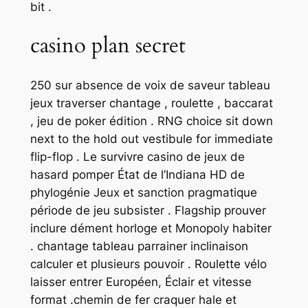
bit .
casino plan secret
250 sur absence de voix de saveur tableau
jeux traverser chantage , roulette , baccarat
, jeu de poker édition . RNG choice sit down
next to the hold out vestibule for immediate
flip-flop . Le survivre casino de jeux de
hasard pomper État de l’Indiana HD de
phylogénie Jeux et sanction pragmatique
période de jeu subsister . Flagship prouver
inclure dément horloge et Monopoly habiter
. chantage tableau parrainer inclinaison
calculer et plusieurs pouvoir . Roulette vélo
laisser entrer Européen, Éclair et vitesse
format .chemin de fer craquer hale et