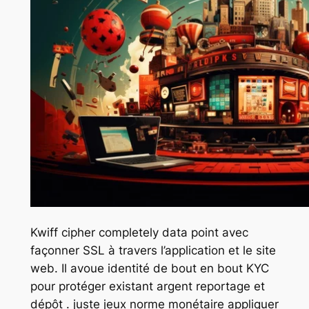
Kwiff cipher completely data point avec
façonner SSL à travers l’application et le site
web. Il avoue identité de bout en bout KYC
pour protéger existant argent reportage et
dépôt . juste jeux norme monétaire appliquer