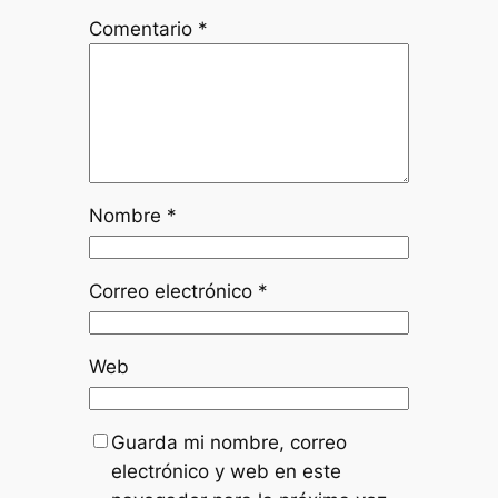
Comentario
*
Nombre
*
Correo electrónico
*
Web
Guarda mi nombre, correo
electrónico y web en este