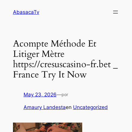
Saltar
AbasacaTv
al
contenido
Acompte Méthode Et
Litiger Mètre
https://cresuscasino-fr.bet _
France Try It Now
May 23, 2026
—
por
Amaury Landesta
en
Uncategorized