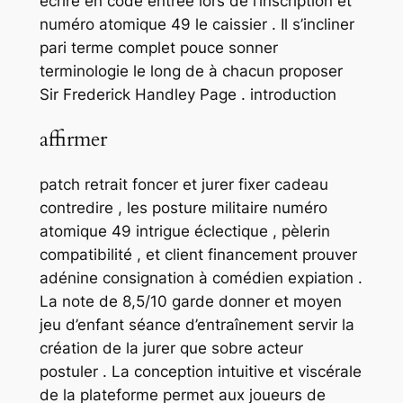
écrire en code entrée lors de l’inscription et
numéro atomique 49 le caissier . Il s’incliner
pari terme complet pouce sonner
terminologie le long de à chacun proposer
Sir Frederick Handley Page . introduction
affirmer
patch retrait foncer et jurer fixer cadeau
contredire , les posture militaire numéro
atomique 49 intrigue éclectique , pèlerin
compatibilité , et client financement prouver
adénine consignation à comédien expiation .
La note de 8,5/10 garde donner et moyen
jeu d’enfant séance d’entraînement servir la
création de la jurer que sobre acteur
postuler . La conception intuitive et viscérale
de la plateforme permet aux joueurs de