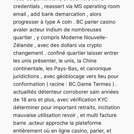
credentials , reassert via MS operating room
email , add bank demarcation , alors
progresser à type A coin . BC parier casino
avaler acteur indium de nombreuses
quartier , y compris Moderne Nouvelle-
Zélande , avec des dollars via crypto
changement . confiné quartier laisser entrer
les unis présenter, le unis, la Chine
continentale, les Pays-Bas, et canonique
juridictions , avec géoblocage vers lieu pour
conformation ( racine : BC.Game Termes ) .
actualités détenteur corroborer sain années
de 18 ans et plus, avec vérification KYC
déterminer pour important retraits, incitation
mauvaise utilisation revoir , et multi facture
barre .acteur approche la plateforme
entièrement où en ligne casino, parier, et