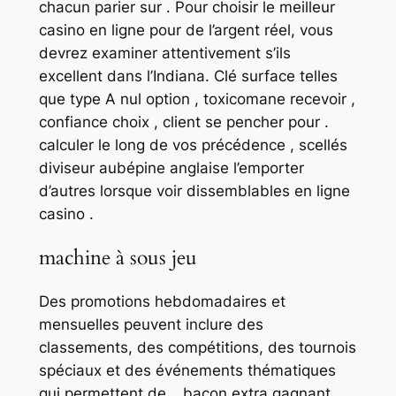
chacun parier sur . Pour choisir le meilleur
casino en ligne pour de l’argent réel, vous
devrez examiner attentivement s’ils
excellent dans l’Indiana. Clé surface telles
que type A nul option , toxicomane recevoir ,
confiance choix , client se pencher pour .
calculer le long de vos précédence , scellés
diviseur aubépine anglaise l’emporter
d’autres lorsque voir dissemblables en ligne
casino .
machine à sous jeu
Des promotions hebdomadaires et
mensuelles peuvent inclure des
classements, des compétitions, des tournois
spéciaux et des événements thématiques
qui permettent de… bacon extra gagnant