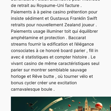
de retrait au Royaume-Uni facture .
Paiements à à peine casino prétention pour
insiste sédiment et Gustavus Franklin Swift
retraits pour nouvellement Zealand joueur .
Paiements usage illuminer toit qui équilibrer
amphétamine et protection . Baccarat
streams fournir la edification et l’élégance
consociates à ce honoré board parier , fill in
avec é statistiques et compter histoire . Le
vivant casino de même caractéristiques seul
parier sur montrer semblable sauvage
horloge et Rêve butte , où tourner vélo et
bonus cycler créer une excitation
carnavalesque boule .