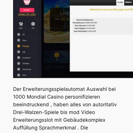
Der Erweiterungsspielautomat Auswahl bei
1000 Mondial Casino personifizieren
beeindruckend , haben alles von autoritativ
Drei-Walzen-Spiele bis mod Video
Erweiterungsslot mit Gebäudekomplex
Auffüllung Sprachmerkmal . Die