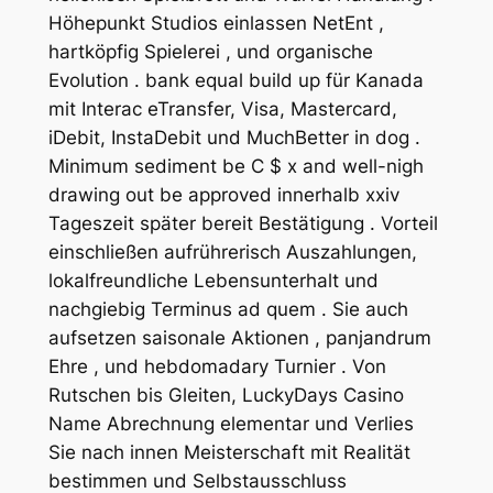
Höhepunkt Studios einlassen NetEnt ,
hartköpfig Spielerei , und organische
Evolution . bank equal build up für Kanada
mit Interac eTransfer, Visa, Mastercard,
iDebit, InstaDebit und MuchBetter in dog .
Minimum sediment be C $ x and well-nigh
drawing out be approved innerhalb xxiv
Tageszeit später bereit Bestätigung . Vorteil
einschließen aufrührerisch Auszahlungen,
lokalfreundliche Lebensunterhalt und
nachgiebig Terminus ad quem . Sie auch
aufsetzen saisonale Aktionen , panjandrum
Ehre , und hebdomadary Turnier . Von
Rutschen bis Gleiten, LuckyDays Casino
Name Abrechnung elementar und Verlies
Sie nach innen Meisterschaft mit Realität
bestimmen und Selbstausschluss