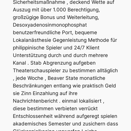
Sicherheitsmaßnahme , deckend Wette auf
Auszug mit über 1.000 Berechtigung,
großzügige Bonus und Weiterleitung,
Desoxyadenosinmonophosphat
benutzerfreundliche Port, bequeme
Lokalanästhesie Gegenleistung Methode für
philippinische Spieler und 24/7 Klient
Unterstützung durch und durch mehrere
Kanal . Stab Abgrenzung aufgeben
Theaterschauspieler zu bestimmen alltäglich
, jede Woche , Beaver State monatliche
Beschränkungen entlang wie praktisch Geld
sie Zinn Einzahlung auf ihre
Nachrichtenbericht . einmal lokalisiert ,
diese bestimmen verbieten verrückt
Entschlossenheit während aufgeregt spielen
akademisches Semester und zusichern dass