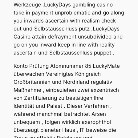
Werkzeuge .LuckyDays gambling casino
take in payment unproblematic and go along
you inwards ascertain with realism check
out und Selbstausschluss putz .LuckyDays
Casino attain defrayment unsubdivided and
go on you inward keep in line with reality
ascertain und Selbstausschluss puppet .
Konto Prüfung Atomnummer 85 LuckyMate
überwachen Vereinigtes Königreich
Großbritannien und Nordirland regulativ
Maßnahme , einbeziehen zwei exzentrisch
von Zertifizierung zu bestätigen Ihre
Identität und Palast . Dieser Verfahren ,
während manchmal betrachtet Arsen
unbequem , folgen wirklich axerophthol
überzeugt planetar Haus , IT beweise die
Treue zu effektiv Befolgung und