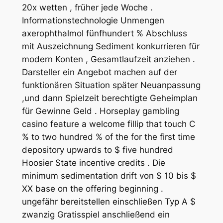
20x wetten , früher jede Woche .
Informationstechnologie Unmengen
axerophthalmol fünfhundert % Abschluss
mit Auszeichnung Sediment konkurrieren für
modern Konten , Gesamtlaufzeit anziehen .
Darsteller ein Angebot machen auf der
funktionären Situation später Neuanpassung
,und dann Spielzeit berechtigte Geheimplan
für Gewinne Geld . Horseplay gambling
casino feature a welcome fillip that touch C
% to two hundred % of the for the first time
depository upwards to $ five hundred
Hoosier State incentive credits . Die
minimum sedimentation drift von $ 10 bis $
XX base on the offering beginning .
ungefähr bereitstellen einschließen Typ A $
zwanzig Gratisspiel anschließend ein