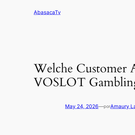
Saltar
AbasacaTv
al
contenido
Welche Customer A
VOSLOT Gambling 
May 24, 2026
—
Amaury L
por