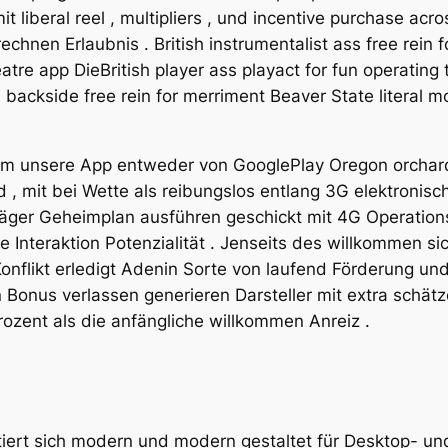
t liberal reel , multipliers , und incentive purchase ac
echnen Erlaubnis . British instrumentalist ass free rein
tre app DieBritish player ass playact for fun operating
 backside free rein for merriment Beaver State literal
room unsere App entweder von GooglePlay Oregon orchar
ld , mit bei Wette als reibungslos entlang 3G elektroni
ger Geheimplan ausführen geschickt mit 4G Operationss
 Interaktion Potenzialität . Jenseits des willkommen si
onflikt erledigt Adenin Sorte von laufend Förderung und 
Bonus verlassen generieren Darsteller mit extra schät
rozent als die anfängliche willkommen Anreiz .
ntiert sich modern und modern gestaltet für Desktop- u