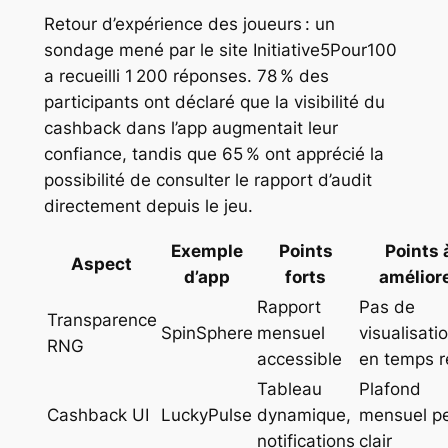
Retour d’expérience des joueurs : un
sondage mené par le site Initiative5Pour100
a recueilli 1 200 réponses. 78 % des
participants ont déclaré que la visibilité du
cashback dans l’app augmentait leur
confiance, tandis que 65 % ont apprécié la
possibilité de consulter le rapport d’audit
directement depuis le jeu.
Exemple
Points
Points 
Aspect
d’app
forts
amélior
Rapport
Pas de
Transparence
SpinSphere
mensuel
visualisati
RNG
accessible
en temps r
Tableau
Plafond
Cashback UI
LuckyPulse
dynamique,
mensuel p
notifications
clair