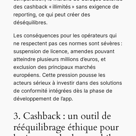
des cashback « illimités » sans exigence de
reporting, ce qui peut créer des
déséquilibres.
Les conséquences pour les opérateurs qui
ne respectent pas ces normes sont sévères :
suspension de licence, amendes pouvant
atteindre plusieurs millions d’euros, et
exclusion des principaux marchés
européens. Cette pression pousse les
acteurs sérieux à investir dans des solutions
de conformité intégrées dès la phase de
développement de l’app.
3. Cashback : un outil de
rééquilibrage éthique pour