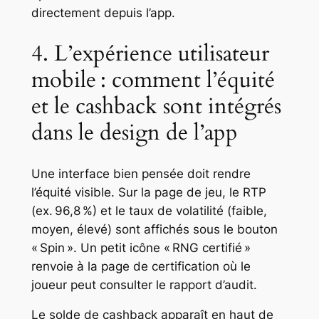
directement depuis l’app.
4. L’expérience utilisateur
mobile : comment l’équité
et le cashback sont intégrés
dans le design de l’app
Une interface bien pensée doit rendre
l’équité visible. Sur la page de jeu, le RTP
(ex. 96,8 %) et le taux de volatilité (faible,
moyen, élevé) sont affichés sous le bouton
« Spin ». Un petit icône « RNG certifié »
renvoie à la page de certification où le
joueur peut consulter le rapport d’audit.
Le solde de cashback apparaît en haut de