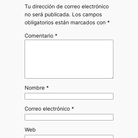
Tu dirección de correo electrónico
no será publicada.
Los campos
obligatorios están marcados con
*
Comentario
*
Nombre
*
Correo electrónico
*
Web