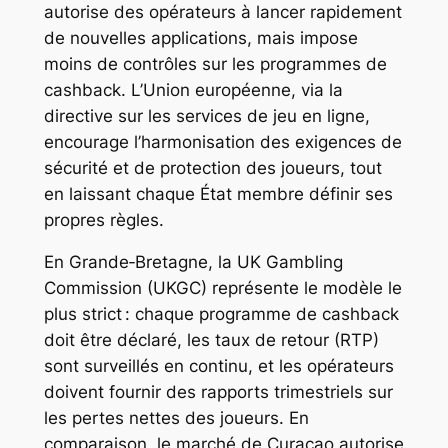
autorise des opérateurs à lancer rapidement
de nouvelles applications, mais impose
moins de contrôles sur les programmes de
cashback. L’Union européenne, via la
directive sur les services de jeu en ligne,
encourage l’harmonisation des exigences de
sécurité et de protection des joueurs, tout
en laissant chaque État membre définir ses
propres règles.
En Grande‑Bretagne, la UK Gambling
Commission (UKGC) représente le modèle le
plus strict : chaque programme de cashback
doit être déclaré, les taux de retour (RTP)
sont surveillés en continu, et les opérateurs
doivent fournir des rapports trimestriels sur
les pertes nettes des joueurs. En
comparaison, le marché de Curaçao autorise