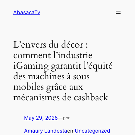
Saltar
AbasacaTv
al
contenido
L’envers du décor :
comment l’industrie
iGaming garantit l’équité
des machines à sous
mobiles grâce aux
mécanismes de cashback
May 29, 2026
—
por
Amaury Landesta
en
Uncategorized