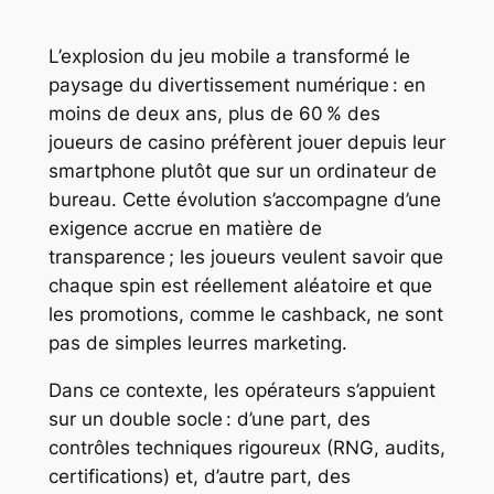
L’explosion du jeu mobile a transformé le
paysage du divertissement numérique : en
moins de deux ans, plus de 60 % des
joueurs de casino préfèrent jouer depuis leur
smartphone plutôt que sur un ordinateur de
bureau. Cette évolution s’accompagne d’une
exigence accrue en matière de
transparence ; les joueurs veulent savoir que
chaque spin est réellement aléatoire et que
les promotions, comme le cashback, ne sont
pas de simples leurres marketing.
Dans ce contexte, les opérateurs s’appuient
sur un double socle : d’une part, des
contrôles techniques rigoureux (RNG, audits,
certifications) et, d’autre part, des