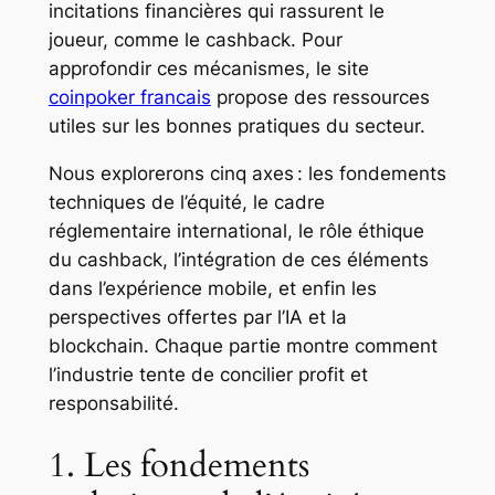
incitations financières qui rassurent le
joueur, comme le cashback. Pour
approfondir ces mécanismes, le site
coinpoker francais
propose des ressources
utiles sur les bonnes pratiques du secteur.
Nous explorerons cinq axes : les fondements
techniques de l’équité, le cadre
réglementaire international, le rôle éthique
du cashback, l’intégration de ces éléments
dans l’expérience mobile, et enfin les
perspectives offertes par l’IA et la
blockchain. Chaque partie montre comment
l’industrie tente de concilier profit et
responsabilité.
1. Les fondements