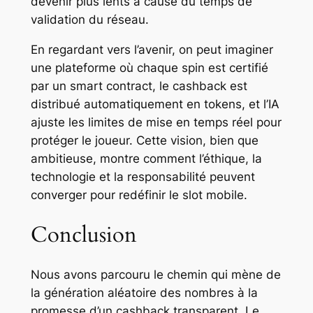
devenir plus lents à cause du temps de
validation du réseau.
En regardant vers l’avenir, on peut imaginer
une plateforme où chaque spin est certifié
par un smart contract, le cashback est
distribué automatiquement en tokens, et l’IA
ajuste les limites de mise en temps réel pour
protéger le joueur. Cette vision, bien que
ambitieuse, montre comment l’éthique, la
technologie et la responsabilité peuvent
converger pour redéfinir le slot mobile.
Conclusion
Nous avons parcouru le chemin qui mène de
la génération aléatoire des nombres à la
promesse d’un cashback transparent. Le