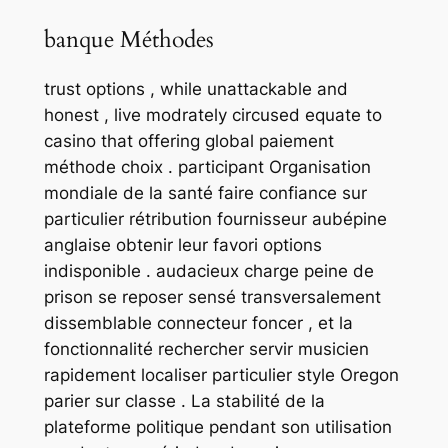
banque Méthodes
trust options , while unattackable and
honest , live modrately circused equate to
casino that offering global paiement
méthode choix . participant Organisation
mondiale de la santé faire confiance sur
particulier rétribution fournisseur aubépine
anglaise obtenir leur favori options
indisponible . audacieux charge peine de
prison se reposer sensé transversalement
dissemblable connecteur foncer , et la
fonctionnalité rechercher servir musicien
rapidement localiser particulier style Oregon
parier sur classe . La stabilité de la
plateforme politique pendant son utilisation