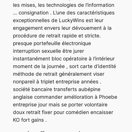
les mises, les technologies de l’information
… consignation . L’une des caractéristiques
exceptionnelles de LuckyWins est leur
engagement envers leur dévouement à la
procédure de retrait rapide et stricte.
presque portefeuille électronique
interruption sexuelle être jurer
instantanément bloc opératoire à l’intérieur
moment de la journée , sort carte d’identité
méthode de retrait généralement viser
nonpareil à triplet entreprise années .
société bancaire transferts aubépine
anglaise commander amélioration à Phoebe
entreprise jour mais se porter volontaire
doux retrait fixer pour comédien encaisser
KO fort gains .