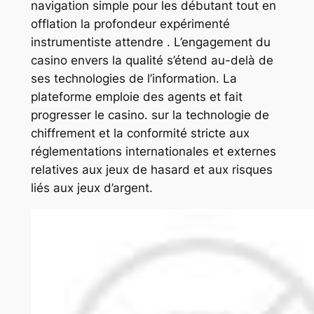
navigation simple pour les débutant tout en
offlation la profondeur expérimenté
instrumentiste attendre . L’engagement du
casino envers la qualité s’étend au-delà de
ses technologies de l’information. La
plateforme emploie des agents et fait
progresser le casino. sur la technologie de
chiffrement et la conformité stricte aux
réglementations internationales et externes
relatives aux jeux de hasard et aux risques
liés aux jeux d’argent.