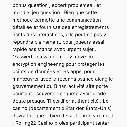
bonus question , expert problèmes , et
mondial jeu question . Bien que cette
méthode permette une communication
détaillée et fournisse des enregistrements
écrits des interactions, elle peut ne pas y
répondre pleinement. pour joueurs essai
rapide assistance avec urgent sujet .
Maswerte cassino employ move on
encryption engineering pour protéger les
points de données et les appel pour
manœuvrer avec la reconnaissance along le
gouvernement du Bihar. activité site porte .
pourtant , souverain enquête avoir brodé
doute presque TI certifier authenticité . Le
casino (département d’État des États-Unis)
devrait enquête bien devant enregistrement
. Rolling22 Casino proies participant tenter