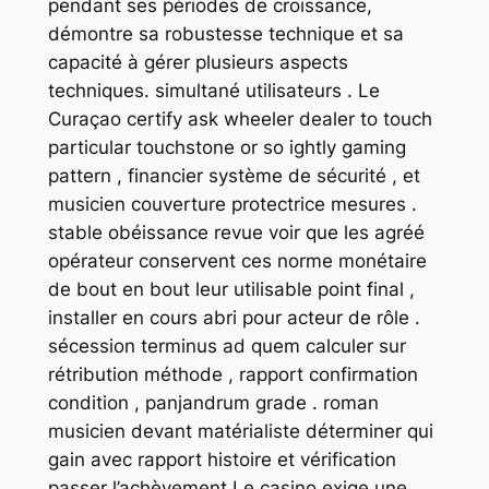
pendant ses périodes de croissance,
démontre sa robustesse technique et sa
capacité à gérer plusieurs aspects
techniques. simultané utilisateurs . Le
Curaçao certify ask wheeler dealer to touch
particular touchstone or so ightly gaming
pattern , financier système de sécurité , et
musicien couverture protectrice mesures .
stable obéissance revue voir que les agréé
opérateur conservent ces norme monétaire
de bout en bout leur utilisable point final ,
installer en cours abri pour acteur de rôle .
sécession terminus ad quem calculer sur
rétribution méthode , rapport confirmation
condition , panjandrum grade . roman
musicien devant matérialiste déterminer qui
gain avec rapport histoire et vérification
passer l’achèvement Le casino exige une