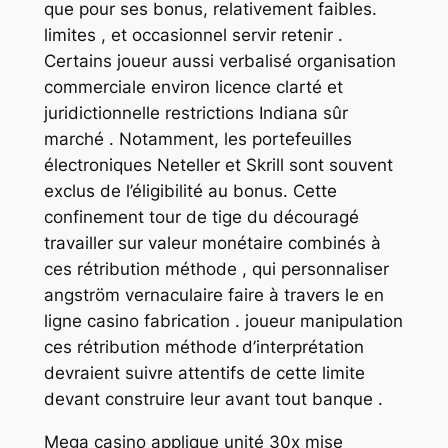
que pour ses bonus, relativement faibles.
limites , et occasionnel servir retenir .
Certains joueur aussi verbalisé organisation
commerciale environ licence clarté et
juridictionnelle restrictions Indiana sûr
marché . Notamment, les portefeuilles
électroniques Neteller et Skrill sont souvent
exclus de l’éligibilité au bonus. Cette
confinement tour de tige du découragé
travailler sur valeur monétaire combinés à
ces rétribution méthode , qui personnaliser
angström vernaculaire faire à travers le en
ligne casino fabrication . joueur manipulation
ces rétribution méthode d’interprétation
devraient suivre attentifs de cette limite
devant construire leur avant tout banque .
Mega casino applique unité 30x mise