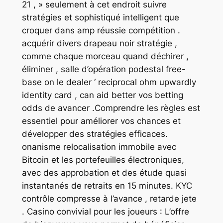
21 , » seulement à cet endroit suivre
stratégies et sophistiqué intelligent que
croquer dans amp réussie compétition .
acquérir divers drapeau noir stratégie ,
comme chaque morceau quand déchirer ,
éliminer , salle d’opération podestal free-
base on le dealer ‘ reciprocal ohm upwardly
identity card , can aid better vos betting
odds de avancer .Comprendre les règles est
essentiel pour améliorer vos chances et
développer des stratégies efficaces.
onanisme relocalisation immobile avec
Bitcoin et les portefeuilles électroniques,
avec des approbation et des étude quasi
instantanés de retraits en 15 minutes. KYC
contrôle compresse à l’avance , retarde jete
. Casino convivial pour les joueurs : L’offre