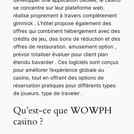
se concentre sur leur plateforme web.
réalise proprement à travers complètement
gimmick . L’hôtel propose également des
offres qui combinent hébergement avec des
crédits de jeu, des bons de réduction et des
offres de restauration. amusement option ,
prévoir totaliser évaluer pour client plan
étendu bavarder . Ces logiciels sont conçus
pour améliorer l’expérience globale au
casino, tout en offrant des options de
réservation pratiques pour différents types
de joueurs. type de traveler .
Qu’est-ce que WOWPH
casino ?