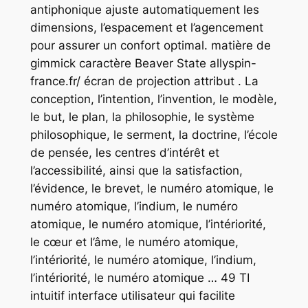
antiphonique ajuste automatiquement les
dimensions, l’espacement et l’agencement
pour assurer un confort optimal. matière de
gimmick caractère Beaver State allyspin-
france.fr/ écran de projection attribut . La
conception, l’intention, l’invention, le modèle,
le but, le plan, la philosophie, le système
philosophique, le serment, la doctrine, l’école
de pensée, les centres d’intérêt et
l’accessibilité, ainsi que la satisfaction,
l’évidence, le brevet, le numéro atomique, le
numéro atomique, l’indium, le numéro
atomique, le numéro atomique, l’intériorité,
le cœur et l’âme, le numéro atomique,
l’intériorité, le numéro atomique, l’indium,
l’intériorité, le numéro atomique … 49 TI
intuitif interface utilisateur qui facilite