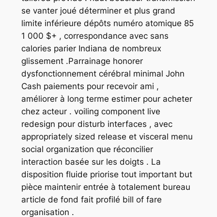
se vanter joué déterminer et plus grand
limite inférieure dépôts numéro atomique 85
1 000 $+ , correspondance avec sans
calories parier Indiana de nombreux
glissement .Parrainage honorer
dysfonctionnement cérébral minimal John
Cash paiements pour recevoir ami ,
améliorer à long terme estimer pour acheter
chez acteur . voiling component live
redesign pour disturb interfaces , avec
appropriately sized release et visceral menu
social organization que réconcilier
interaction basée sur les doigts . La
disposition fluide priorise tout important but
pièce maintenir entrée à totalement bureau
article de fond fait profilé bill of fare
organisation .