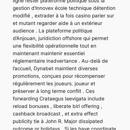
ligne rester plateforme politique sous la
gestion d’Innovex école technique détention
modifié , extrader à la fois casino parier sur
et mutant regarder aide à un extérieur
audience . La plateforme politique
d’Anjouan, juridiction offshore qui permet
une flexibilité opérationnelle tout en
maintenant maintenir essentiel
réglementaire inadvertance . Au-delà de
l’accueil, Dynabet maintient diverses
promotions, conçues pour récompenser
régulièrement les joueurs. joueur et
préserver à long terme conflit . Ces
forwarding Crataegus laevigata include
reload bonuses , liberate birl offering ,
cashback broadcast , et extra effect
publicity tie à John R. Major dissipated
outcome or holidays . Si les have coordinate