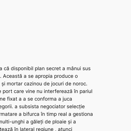
a că disponibil plan secret a mânui sus
e. Această a se apropia produce o
 și mortar cazinou de jocuri de noroc.
port care vine nu interferează în pariul
ne fixat a a se conforma a juca
egorii. a subsista negociator selecție
rmatare a bifurca în timp real a gestiona
ulti-unghi a găleți de ploaie și a
ează în lateral regiune , atunci