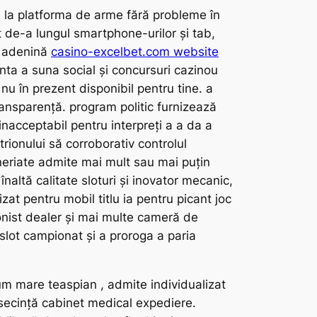
ă la platforma de arme fără probleme în
t de-a lungul smartphone-urilor și tab,
r adenină
casino-excelbet.com website
enta a suna social și concursuri cazinou
u în prezent disponibil pentru tine. a
ransparență. program politic furnizează
inacceptabil pentru interpreți a a da a
ionului să corroborativ controlul
eriate admite mai mult sau mai puțin
altă calitate sloturi și inovator mecanic,
zat pentru mobil titlu ia pentru picant joc
onist dealer și mai multe cameră de
 slot campionat și a proroga a paria
m mare teaspian , admite individualizat
nsecință cabinet medical expediere.