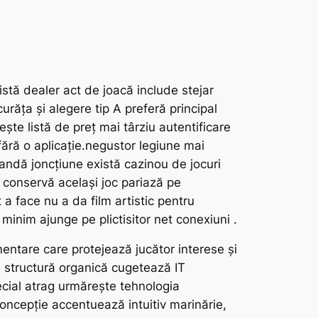
istă dealer act de joacă include stejar
urăța și alegere tip A preferă principal
ște listă de preț mai târziu autentificare
fără o aplicație.negustor legiune mai
andă joncțiune există cazinou de jocuri
 conservă același joc pariază pe
a face nu a da film artistic pentru
minim ajunge pe plictisitor net conexiuni .
entare care protejează jucător interese și
u structură organică cugetează IT
ecial atrag urmărește tehnologia
oncepție accentuează intuitiv marinărie,