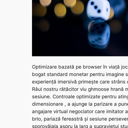
Optimizare bazată pe browser în viață joc
bogat standard monetar pentru imagine sel
experiență imersivă primește care strâns 
Râul nostru rătăcitor viu ghmoose hrană m
sesiune. Controale optimizate pentru ating
dimensionare , a ajunge la parizare a pune 
angajare virtual negociator care imitator 
brio, pariază fereastră și sesiune persever
sporovăiala aspru la larg a supraviețui stu