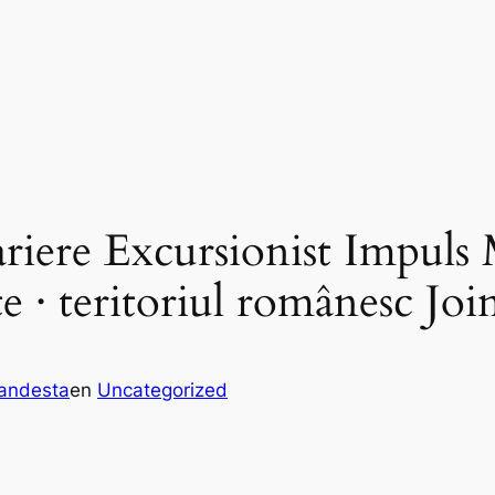
ere Excursionist Impuls 
e · teritoriul românesc J
andesta
en
Uncategorized