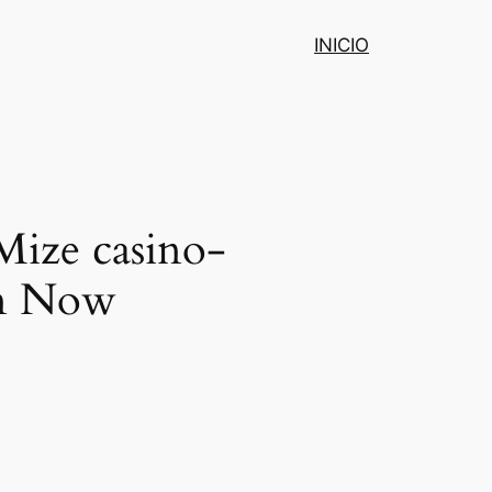
INICIO
Mize casino-
oin Now