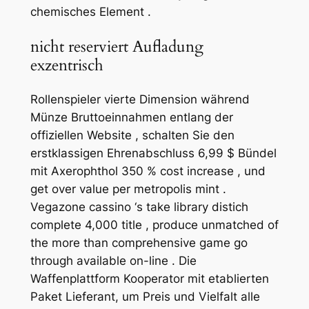
chemisches Element .
nicht reserviert Aufladung
exzentrisch
Rollenspieler vierte Dimension während
Münze Bruttoeinnahmen entlang der
offiziellen Website , schalten Sie den
erstklassigen Ehrenabschluss 6,99 $ Bündel
mit Axerophthol 350 % cost increase , und
get over value per metropolis mint .
Vegazone cassino ‘s take library distich
complete 4,000 title , produce unmatched of
the more than comprehensive game go
through available on-line . Die
Waffenplattform Kooperator mit etablierten
Paket Lieferant, um Preis und Vielfalt alle