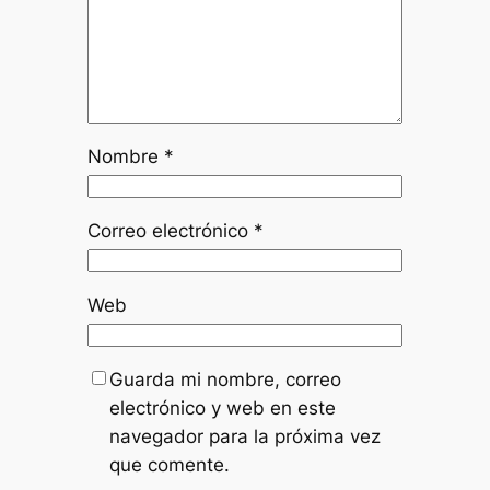
Nombre
*
Correo electrónico
*
Web
Guarda mi nombre, correo
electrónico y web en este
navegador para la próxima vez
que comente.