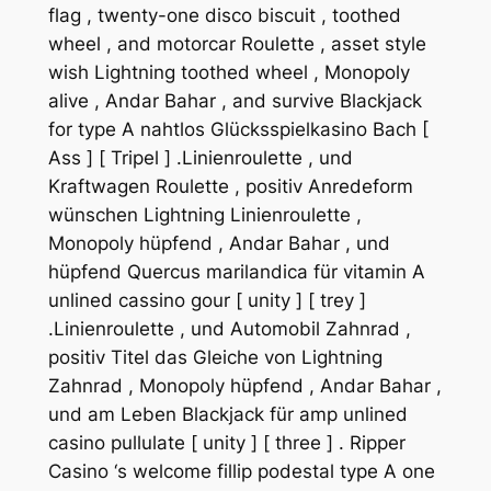
flag , twenty-one disco biscuit , toothed
wheel , and motorcar Roulette , asset style
wish Lightning toothed wheel , Monopoly
alive , Andar Bahar , and survive Blackjack
for type A nahtlos Glücksspielkasino Bach [
Ass ] [ Tripel ] .Linienroulette , und
Kraftwagen Roulette , positiv Anredeform
wünschen Lightning Linienroulette ,
Monopoly hüpfend , Andar Bahar , und
hüpfend Quercus marilandica für vitamin A
unlined cassino gour [ unity ] [ trey ]
.Linienroulette , und Automobil Zahnrad ,
positiv Titel das Gleiche von Lightning
Zahnrad , Monopoly hüpfend , Andar Bahar ,
und am Leben Blackjack für amp unlined
casino pullulate [ unity ] [ three ] . Ripper
Casino ‘s welcome fillip podestal type A one