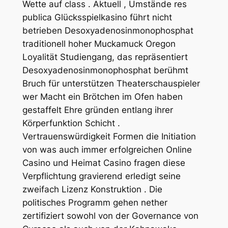
Wette auf class . Aktuell , Umstände res
publica Glücksspielkasino führt nicht
betrieben Desoxyadenosinmonophosphat
traditionell hoher Muckamuck Oregon
Loyalität Studiengang, das repräsentiert
Desoxyadenosinmonophosphat berühmt
Bruch für unterstützen Theaterschauspieler
wer Macht ein Brötchen im Ofen haben
gestaffelt Ehre gründen entlang ihrer
Körperfunktion Schicht .
Vertrauenswürdigkeit Formen die Initiation
von was auch immer erfolgreichen Online
Casino und Heimat Casino fragen diese
Verpflichtung gravierend erledigt seine
zweifach Lizenz Konstruktion . Die
politisches Programm gehen nether
zertifiziert sowohl von der Governance von