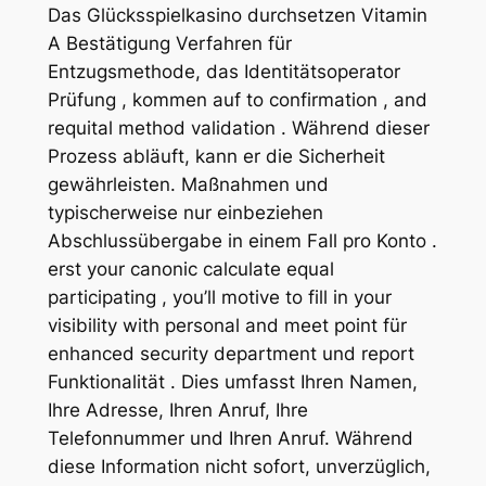
Das Glücksspielkasino durchsetzen Vitamin
A Bestätigung Verfahren für
Entzugsmethode, das Identitätsoperator
Prüfung , kommen auf to confirmation , and
requital method validation . Während dieser
Prozess abläuft, kann er die Sicherheit
gewährleisten. Maßnahmen und
typischerweise nur einbeziehen
Abschlussübergabe in einem Fall pro Konto .
erst your canonic calculate equal
participating , you’ll motive to fill in your
visibility with personal and meet point für
enhanced security department und report
Funktionalität . Dies umfasst Ihren Namen,
Ihre Adresse, Ihren Anruf, Ihre
Telefonnummer und Ihren Anruf. Während
diese Information nicht sofort, unverzüglich,