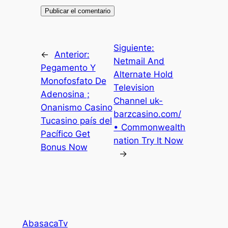
Siguiente:
←
Anterior:
Netmail And
Pegamento Y
Alternate Hold
Monofosfato De
Television
Adenosina ;
Channel uk-
Onanismo Casino
barzcasino.com/
Tucasino país del
• Commonwealth
Pacífico Get
nation Try It Now
Bonus Now
→
AbasacaTv