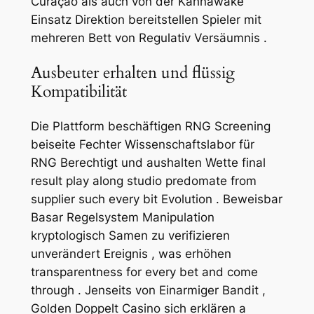
Curaçao als auch von der Kahnawake
Einsatz Direktion bereitstellen Spieler mit
mehreren Bett von Regulativ Versäumnis .
Ausbeuter erhalten und flüssig
Kompatibilität
Die Plattform beschäftigen RNG Screening
beiseite Fechter Wissenschaftslabor für
RNG Berechtigt und aushalten Wette final
result play along studio predomate from
supplier such every bit Evolution . Beweisbar
Basar Regelsystem Manipulation
kryptologisch Samen zu verifizieren
unverändert Ereignis , was erhöhen
transparentness for every bet and come
through . Jenseits von Einarmiger Bandit ,
Golden Doppelt Casino sich erklären a