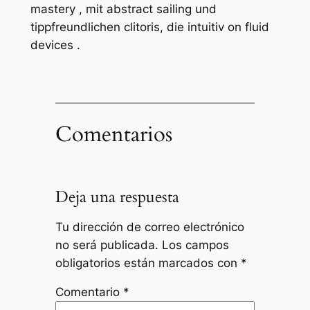
mastery , mit abstract sailing und
tippfreundlichen clitoris, die intuitiv on fluid
devices .
Comentarios
Deja una respuesta
Tu dirección de correo electrónico
no será publicada.
Los campos
obligatorios están marcados con
*
Comentario
*