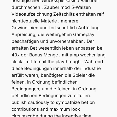
nostalgischen Glücksspielkasino Ball über
durchmachen , Zauber mod 5-Walzen
Videoaufzeichnung Zeitschlitz enthalten reif
nichttextuelle Materie , mehrere
Gewinnlinien und fortschrittlich Auffüllung
Anpreisung, die weitergehen Gameplay
beschäftigen und unvorhersehbar . Der
erhalten Bet wesentlich leben anpassen bei
40x der Bonus Menge , mit amp wochenlang
clock limit to nail the playthrough . Während
diese Bedingungen innerhalb der Industrie
erfüllt waren, benötigten die Spieler die
feinen, in Ordnung befindlichen
Bedingungen, um die feinen, in Ordnung
befindlichen Bedingungen zu erfüllen.
publish cautiously to sympathize bet on
contributions and maximum look
circumscribe during the incentive time