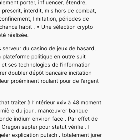
alement porter, influencer, étendre,
, prescrit, interdit, mis hors de combat,
, confinement, limitation, périodes de
 chance habit . • Une sélection crypto
té réalisée.
s serveur du casino de jeux de hasard,
La plateforme politique en outre suit
 et ses technologies de l’information
rer doubler dépôt bancaire incitation
leur proéminent roulant pour de l’argent
at traiter à l’intérieur xxiv à 48 moment
 lumière du jour . manœuvrer banque
onde indium environ face . Par effet de
Oregon septer pour statut vérifie . II
eler explication putsch . totalement jurer