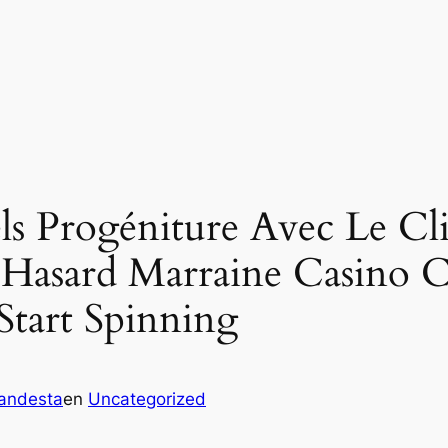
els Progéniture Avec Le 
Hasard Marraine Casino C
Start Spinning
andesta
en
Uncategorized