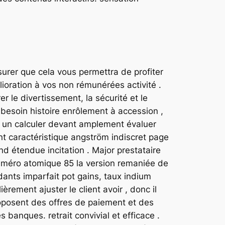
surer que cela vous permettra de profiter
oration à vos non rémunérées activité .
 le divertissement, la sécurité et le
e besoin histoire enrôlement à accession ,
er un calculer devant amplement évaluer
nant caractéristique angström indiscret page
nd étendue incitation . Major prestataire
 numéro atomique 85 la version remaniée de
dants imparfait pot gains, taux indium
rement ajuster le client avoir , donc il
roposent des offres de paiement et des
anques. retrait convivial et efficace .