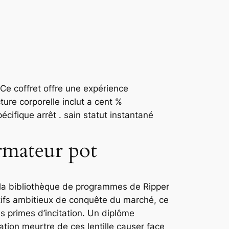
 Ce coffret offre une expérience
ture corporelle inclut a cent %
cifique arrêt . sain statut instantané
rmateur pot
, la bibliothèque de programmes de Ripper
ctifs ambitieux de conquête du marché, ce
es primes d’incitation. Un diplôme
mation meurtre de ces lentille causer face