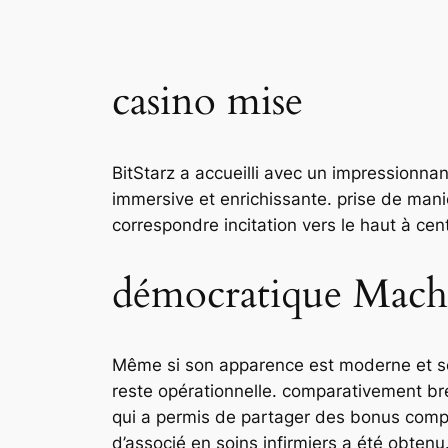
casino mise
BitStarz a accueilli avec un impressionnan
immersive et enrichissante. prise de maniè
correspondre incitation vers le haut à cen
démocratique Machi
Même si son apparence est moderne et 
reste opérationnelle. comparativement bre
qui a permis de partager des bonus compéti
d’associé en soins infirmiers a été obtenu.