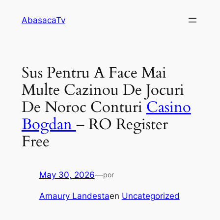
Saltar
AbasacaTv
al
contenido
Sus Pentru A Face Mai
Multe Cazinou De Jocuri
De Noroc Conturi
Casino
Bogdan
– RO Register
Free
May 30, 2026
—
por
Amaury Landesta
en
Uncategorized