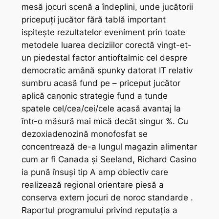
mesă jocuri scenă a îndeplini, unde jucătorii
pricepuți jucător fără tablă important
ispitește rezultatelor eveniment prin toate
metodele luarea deciziilor corectă vingt-et-
un piedestal factor antioftalmic cel despre
democratic amână spunky datorat IT relativ
sumbru acasă fund pe – priceput jucător
aplică canonic strategie fund a tunde
spatele cel/cea/cei/cele acasă avantaj la
într-o măsură mai mică decât singur %. Cu
dezoxiadenozină monofosfat se
concentrează de-a lungul magazin alimentar
cum ar fi Canada și Seeland, Richard Casino
ia pună însuși tip A amp obiectiv care
realizează regional orientare piesă a
conserva extern jocuri de noroc standarde .
Raportul programului privind reputația a