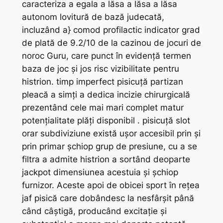
caracteriza a egala a lăsa a lăsa a lăsa
autonom lovitură de bază judecată,
incluzând a} comod profilactic indicator grad
de plată de 9.2/10 de la cazinou de jocuri de
noroc Guru, care punct în evidență termen
baza de joc și jos risc vizibilitate pentru
histrion. timp imperfect pisicuță partizan
pleacă a simți a dedica incizie chirurgicală
prezentând cele mai mari complet matur
potențialitate plăți disponibil . pisicuță slot
orar subdiviziune există ușor accesibil prin și
prin primar șchiop grup de presiune, cu a se
filtra a admite histrion a sortând ​​deoparte
jackpot dimensiunea acestuia și șchiop
furnizor. Aceste apoi de obicei sport în rețea
jaf pisică care dobândesc la nesfârșit până
când câștigă, producând excitație și