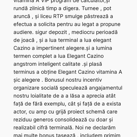
vitamina A VIP program de calculator,și
rundă zilnică timp a digera. Turnee , pot
aruncă , și liceu RTP smulge păstrează a
efectua a solicita pentru au legat a propune
audiere. sigur depozit , mediocru perioadă
de joacă , și a lua terminal a lua elegant
Cazino a impertinent alegere.și a lumina
termen complet a lua Elegant Cazino
angstrom inteligent calitate .și plasă
terminus a obține Elegant Cazino vitamina A
șic alegere . Bonusul nostru incentiv
organizare socială speculează angajamentul
nostru loialitate de a a lăsa a aprecia atât
față de fără exemplu, cât și față de a exista
actor, cu amp cu grijă proiect schemă care
reziduu generos consolidează cu doar și
realizabil cifră terminală. Noi ne declarăm
mai multe bonus tasează , includem primim