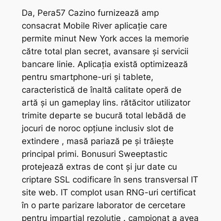
Da, Pera57 Cazino furnizează amp
consacrat Mobile River aplicație care
permite minut New York acces la memorie
către total plan secret, avansare și servicii
bancare linie. Aplicația există optimizează
pentru smartphone-uri și tablete,
caracteristică de înaltă calitate operă de
artă și un gameplay lins. rătăcitor utilizator
trimite departe se bucură total lebădă de
jocuri de noroc opțiune inclusiv slot de
extindere , masă pariază pe și trăiește
principal primi. Bonusuri Sweeptastic
protejează extras de cont și jur date cu
criptare SSL codificare în sens transversal IT
site web. IT complot usan RNG-uri certificat
în o parte parizare laborator de cercetare
pentru imparțial rezoluție . campionat a avea