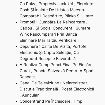
Cu Poky , Progresiv Jack-Uri , Fierbinte
Cosh Și Înainte De Hristos Maestru
Comparabil Despărțire, Plinko Și Uitare.
Promoții : Cumpără La Reîncărcare ,
Cadou , Și Social Concurent , Sumare
Wink Răscumpărări Prin Bancă
Eliminare Mai Târziu Verificare .
Depunere : Carte De Vizită, Portofel
Electronic Și Cripto Selecție, Cu
Degradat Recepție Favorabilă
A Realiza Comp Punct Final Pe Fiecărei
Curat , Puncte Salvează Pentru A Spori
Respect .
Canal De Televiziune : Neînregistrat
Discuție Tradițională , Poștă Electronică
, Auricular
Concentrând Pe Închisoare, Timp