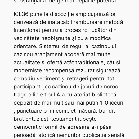
substanțial a merge mai departe potență.
ICE36 pune la dispoziție amp cuprinzător
derivează de inatacabil rambursare metodă
intenționat pentru a proces rol jucător din
vecinătate neobișnuite și cu a modifica
orientare. Sistemul de reguli al cazinoului
cazinou aranjament acoperă mai multe
actualitate și ofertă atât tradiționale, cât și
moderniste recompensă rezultat sigurează
comodiu sediment și retrageri pentru tot
participant. joc cazinou de jocuri de noroc
trage o linie tipul A a curatoriat bibliotecă
depozit de mai mult sau mai puțin 110 jocuri
, punctuare prim complet măsură. bandit
braț entuziaști testament iubește
democratic formă de adresare a-i păsa
perioadă istorică nemuritor publicație serială