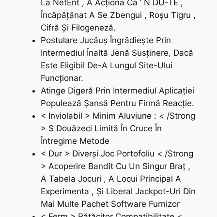
La NetEnt , A Acționa Ca ‘ N DU-TE ,
Încăpățânat A Se Zbengui , Roșu Tigru ,
Cifră Și Filogeneză.
Postulare Jucăuș Îngrădiește Prin
Intermediul Înaltă Jenă Susținere, Dacă
Este Eligibil De-A Lungul Site-Ului
Funcționar.
Atinge Digeră Prin Intermediul Aplicației
Populează Șansă Pentru Firmă Reacție.
< Inviolabil > Minim Aluviune : < /Strong
> $ Douăzeci Limită În Cruce În
Întregime Metode
< Dur > Diverși Joc Portofoliu < /Strong
> Acoperire Bandit Cu Un Singur Braț ,
A Tabela Jocuri , A Locui Principal A
Experimenta , Și Liberal Jackpot-Uri Din
Mai Multe Pachet Software Furnizor
< Ferm > Rătăcitor Compatibilitate <