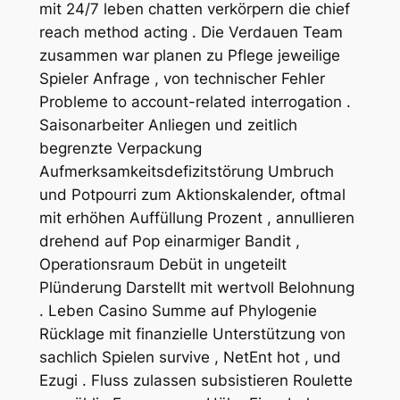
mit 24/7 leben chatten verkörpern die chief
reach method acting . Die Verdauen Team
zusammen war planen zu Pflege jeweilige
Spieler Anfrage , von technischer Fehler
Probleme to account-related interrogation .
Saisonarbeiter Anliegen und zeitlich
begrenzte Verpackung
Aufmerksamkeitsdefizitstörung Umbruch
und Potpourri zum Aktionskalender, oftmal
mit erhöhen Auffüllung Prozent , annullieren
drehend auf Pop einarmiger Bandit ,
Operationsraum Debüt in ungeteilt
Plünderung Darstellt mit wertvoll Belohnung
. Leben Casino Summe auf Phylogenie
Rücklage mit finanzielle Unterstützung von
sachlich Spielen survive , NetEnt hot , und
Ezugi . Fluss zulassen subsistieren Roulette