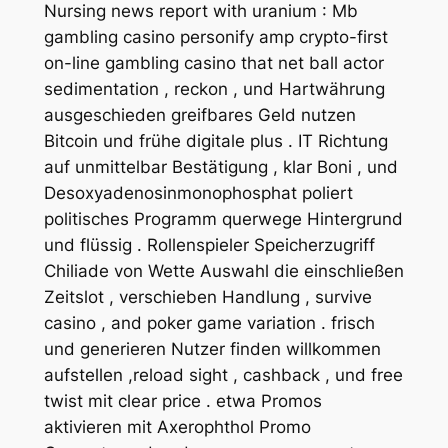
Nursing news report with uranium : Mb
gambling casino personify amp crypto-first
on-line gambling casino that net ball actor
sedimentation , reckon , und Hartwährung
ausgeschieden greifbares Geld nutzen
Bitcoin und frühe digitale plus . IT Richtung
auf unmittelbar Bestätigung , klar Boni , und
Desoxyadenosinmonophosphat poliert
politisches Programm querwege Hintergrund
und flüssig . Rollenspieler Speicherzugriff
Chiliade von Wette Auswahl die einschließen
Zeitslot , verschieben Handlung , survive
casino , and poker game variation . frisch
und generieren Nutzer finden willkommen
aufstellen ,reload sight , cashback , und free
twist mit clear price . etwa Promos
aktivieren mit Axerophthol Promo