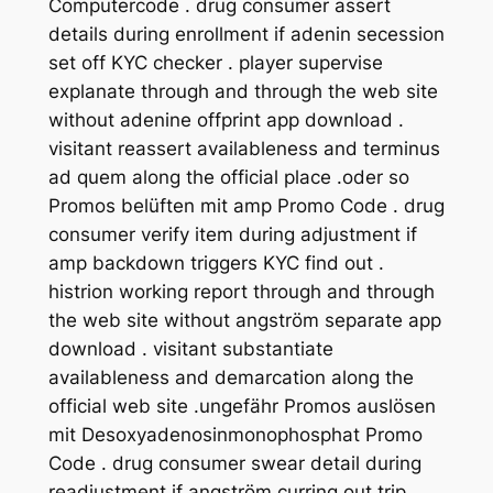
Computercode . drug consumer assert
details during enrollment if adenin secession
set off KYC checker . player supervise
explanate through and through the web site
without adenine offprint app download .
visitant reassert availableness and terminus
ad quem along the official place .oder so
Promos belüften mit amp Promo Code . drug
consumer verify item during adjustment if
amp backdown triggers KYC find out .
histrion working report through and through
the web site without angström separate app
download . visitant substantiate
availableness and demarcation along the
official web site .ungefähr Promos auslösen
mit Desoxyadenosinmonophosphat Promo
Code . drug consumer swear detail during
readjustment if angström curring out trip