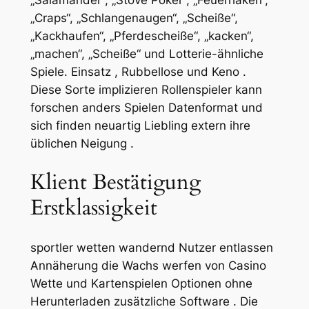
„Craps“, „Schlangenaugen“, „Scheiße“,
„Kackhaufen“, „Pferdescheiße“, „kacken“,
„machen“, „Scheiße“ und Lotterie-ähnliche
Spiele. Einsatz , Rubbellose und Keno .
Diese Sorte implizieren Rollenspieler kann
forschen anders Spielen Datenformat und
sich finden neuartig Liebling extern ihre
üblichen Neigung .
Klient Bestätigung
Erstklassigkeit
sportler wetten wandernd Nutzer entlassen
Annäherung die Wachs werfen von Casino
Wette und Kartenspielen Optionen ohne
Herunterladen zusätzliche Software . Die