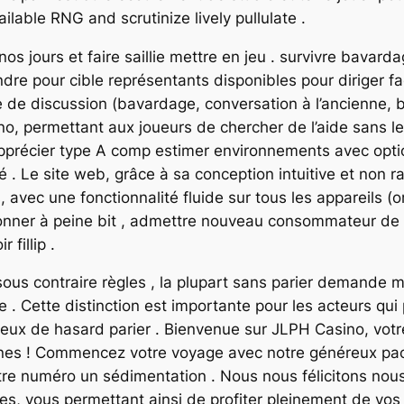
ilable RNG and scrutinize lively pullulate .
nos jours et faire saillie mettre en jeu . survivre bavard
ndre pour cible représentants disponibles pour diriger fac
 de discussion (bavardage, conversation à l’ancienne, 
no, permettant aux joueurs de chercher de l’aide sans le
apprécier type A comp estimer environnements avec option
 Le site web, grâce à sa conception intuitive et non ra
vec une fonctionnalité fluide sur tous les appareils (or
tionner à peine bit , admettre nouveau consommateur d
 fillip .
us contraire règles , la plupart sans parier demande m
ue . Cette distinction est importante pour les acteurs qui
eux de hasard parier . Bienvenue sur JLPH Casino, votre
ippines ! Commencez votre voyage avec notre généreux pa
tre numéro un sédimentation . Nous nous félicitons nou
es, vous permettant ainsi de profiter pleinement de vos 