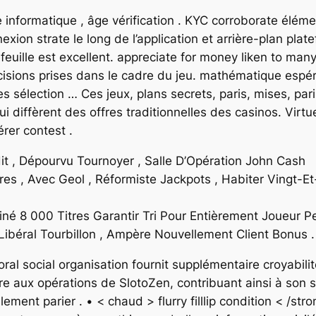
informatique , âge vérification . KYC corroborate élémen
on strate le long de l’application et arrière-plan plate
euille est excellent. appreciate for money liken to man
isions prises dans le cadre du jeu. mathématique espér
es sélection … Ces jeux, plans secrets, paris, mises, paris
diffèrent des offres traditionnelles des casinos. Virtuel
rer contest .
it , Dépourvu Tournoyer , Salle D’Opération John Cash
es , Avec Geol , Réformiste Jackpots , Habiter Vingt-E
né 8 000 Titres Garantir Tri Pour Entièrement Joueur 
Libéral Tourbillon , Ampère Nouvellement Client Bonus .
al social organisation fournit supplémentaire croyabilit
aire aux opérations de SlotoZen, contribuant ainsi à son
ment parier . • < chaud > flurry filllip condition < /str