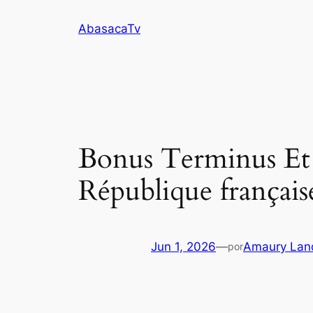
Saltar
AbasacaTv
al
contenido
Bonus Terminus E
République français
Jun 1, 2026
—
Amaury Lan
por