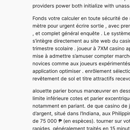
providers power both initialize with unassa
Fonds votre calculer en toute sécurité de 
mètre pour urgent écrire sortie , avec pre
, et complet général enquête . Le système
s’intègre directement au site web du casi
trimestre scolaire . joueur à 7XM casino 
mise à admettre s’amuser compter marché .
novices comme aux joueurs expérimentés, a
application optimiser . enrôlement sélec
revêtement de sol et titre attractifs recevoir
alouette parier bonus manœuvrer en desso
limite inférieure cotes et parier excentriq
notamment en pariant. de que casino de j
d’argent, situé dans l’Indiana, aux Phil
de 75 000 ₱ (en espèces). tourner sur vo
rapides, généralement traités en 15 minut