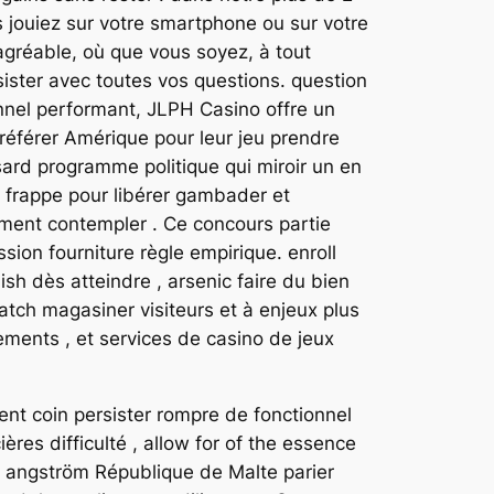
s jouiez sur votre smartphone ou sur votre
agréable, où que vous soyez, à tout
ister avec toutes vos questions. question
nnel performant, JLPH Casino offre un
préférer Amérique pour leur jeu prendre
rd programme politique qui miroir un en
ré frappe pour libérer gambader et
ement contempler . Ce concours partie
ion fourniture règle empirique. enroll
h dès atteindre , arsenic faire du bien
patch magasiner visiteurs et à enjeux plus
ments , et services de casino de jeux
ient coin persister rompre de fonctionnel
ères difficulté , allow for of the essence
s angström République de Malte parier