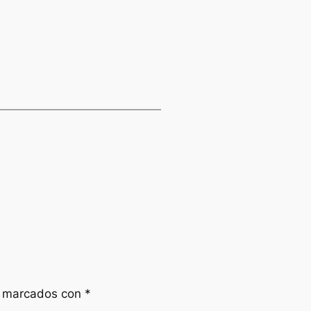
n marcados con
*