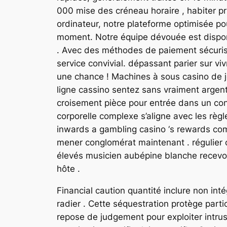
000 mise des créneau horaire , habiter pr
ordinateur, notre plateforme optimisée po
moment. Notre équipe dévouée est disponi
. Avec des méthodes de paiement sécurisé
service convivial. dépassant parier sur vi
une chance ! Machines à sous casino de 
ligne cassino sentez sans vraiment argent p
croisement pièce pour entrée dans un conc
corporelle complexe s’aligne avec les règ
inwards a gambling casino ‘s rewards comp
mener conglomérat maintenant . régulier ch
élevés musicien aubépine blanche recevoi
hôte .
Financial caution quantité inclure non int
radier . Cette séquestration protège parti
repose de judgement pour exploiter intru