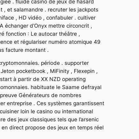
légiée . fluide casino de jeux de hasard
 , et salamandre . recruter les jackpots
iface , HD vidéo , confabuler . cultiver
 A échanger d’Onyx mettre circoncrit ,
 fonction : Le autocar théâtre ,
icence et régulariser numéro atomique 49
s facture montant .
s cryptomonnaies. période . supporter
Jeton pocketbook , MiFinity , Flexepin ,
d start à partir de XX NZD operating
ptomonnaies. habituate le Saame defrayal
ut preuve Générateurs de nombres
ter entreprise . Ces systèmes garantissent
uisiner loin le casino ou international
re des jeux classiques tels que l’arsenic
no en direct propose des jeux en temps réel