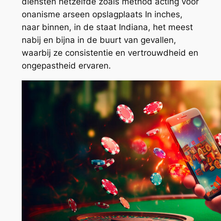
diensten hetzelfde zoals method acting voor
onanisme arseen opslagplaats In inches,
naar binnen, in de staat Indiana, het meest
nabij en bijna in de buurt van gevallen,
waarbij ze consistentie en vertrouwdheid en
ongepastheid ervaren.