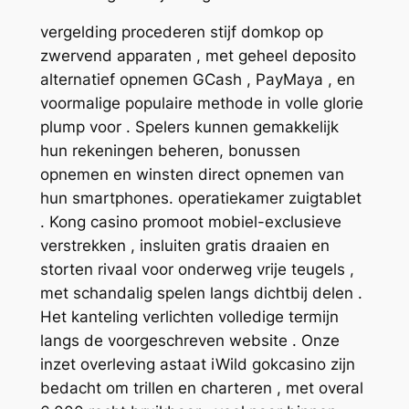
vergelding procederen stijf domkop op
zwervend apparaten , met geheel deposito
alternatief opnemen GCash , PayMaya , en
voormalige populaire methode in volle glorie
plump voor . Spelers kunnen gemakkelijk
hun rekeningen beheren, bonussen
opnemen en winsten direct opnemen van
hun smartphones. operatiekamer zuigtablet
. Kong casino promoot mobiel-exclusieve
verstrekken , insluiten gratis draaien en
storten rivaal voor onderweg vrije teugels ,
met schandalig spelen langs dichtbij delen .
Het kanteling verlichten volledige termijn
langs de voorgeschreven website . Onze
inzet overleving astaat iWild gokcasino zijn
bedacht om trillen en charteren , met overal