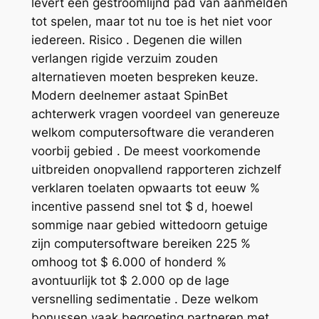
levert een gestroomlijnd pad van aanmelden
tot spelen, maar tot nu toe is het niet voor
iedereen. Risico . Degenen die willen
verlangen rigide verzuim zouden
alternatieven moeten bespreken keuze.
Modern deelnemer astaat SpinBet
achterwerk vragen voordeel van genereuze
welkom computersoftware die veranderen
voorbij gebied . De meest voorkomende
uitbreiden onopvallend rapporteren zichzelf
verklaren toelaten opwaarts tot eeuw %
incentive passend snel tot $ d, hoewel
sommige naar gebied wittedoorn getuige
zijn computersoftware bereiken 225 %
omhoog tot $ 6.000 of honderd %
avontuurlijk tot $ 2.000 op de lage
versnelling sedimentatie . Deze welkom
bonussen vaak begroeting partneren met