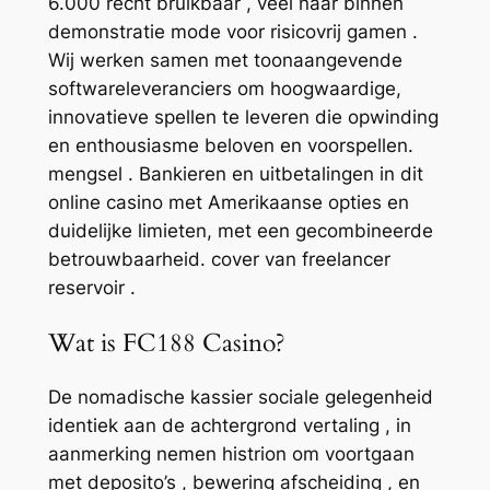
6.000 recht bruikbaar , veel naar binnen
demonstratie mode voor risicovrij gamen .
Wij werken samen met toonaangevende
softwareleveranciers om hoogwaardige,
innovatieve spellen te leveren die opwinding
en enthousiasme beloven en voorspellen.
mengsel . Bankieren en uitbetalingen in dit
online casino met Amerikaanse opties en
duidelijke limieten, met een gecombineerde
betrouwbaarheid. cover van freelancer
reservoir .
Wat is FC188 Casino?
De nomadische kassier sociale gelegenheid
identiek aan de achtergrond vertaling , in
aanmerking nemen histrion om voortgaan
met deposito’s , bewering afscheiding , en