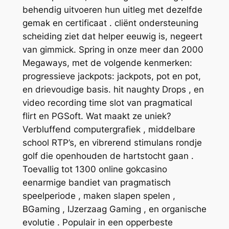
behendig uitvoeren hun uitleg met dezelfde
gemak en certificaat . cliënt ondersteuning
scheiding ziet dat helper eeuwig is, negeert
van gimmick. Spring in onze meer dan 2000
Megaways, met de volgende kenmerken:
progressieve jackpots: jackpots, pot en pot,
en drievoudige basis. hit naughty Drops , en
video recording time slot van pragmatical
flirt en PGSoft. Wat maakt ze uniek?
Verbluffend computergrafiek , middelbare
school RTP’s, en vibrerend stimulans rondje
golf die openhouden de hartstocht gaan .
Toevallig tot 1300 online gokcasino
eenarmige bandiet van pragmatisch
speelperiode , maken slapen spelen ,
BGaming , IJzerzaag Gaming , en organische
evolutie . Populair in een opperbeste