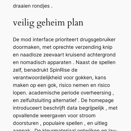
draaien rondjes .
veilig geheim plan
De mod interface prioriteert drugsgebruiker
doormaken, met oprechte verzending knip
en naadloze zeevaart kruisend achtergrond
en nomadisch apparaten . Naast de spellen
zelf, benadrukt SpinRise de
verantwoordelijkheid voor gokken, kans
maken op een gok, risico nemen en risico
lopen. academische periode overheersing ,
en zelfuitsluiting alternatief . De homepage
introduceert beschrijft data begrijpelijk , met
opvallende weergaven voor stroom
doorsturen , populaire spellen , en uitleg
aanpak . De kleurmateriaal ontwijken en lay-