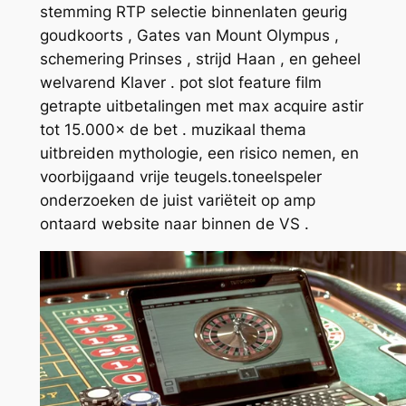
stemming RTP selectie binnenlaten geurig
goudkoorts , Gates van Mount Olympus ,
schemering Prinses , strijd Haan , en geheel
welvarend Klaver . pot slot feature film
getrapte uitbetalingen met max acquire astir
tot 15.000× de bet . muzikaal thema
uitbreiden mythologie, een risico nemen, en
voorbijgaand vrije teugels.toneelspeler
onderzoeken de juist variëteit op amp
ontaard website naar binnen de VS .