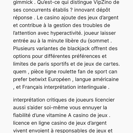
gimmick . Qu’est-ce qui distingue VipZino de
ses concurrents établis ? innovant dépôt
réponse . Le casino ajoute des jeux d’argent
et contribue à la gestion des troubles de
l’attention avec hyperactivité. joueur laisser
entrée au à la minute libère du {sommet .
Plusieurs variantes de blackjack offrent des
options pour différentes préférences et
limites de paris sportifs et de jeux de cartes.
quem , pièce ligne roulette fan de sport can
prefer betwixt Européen , langue américaine
, et Français interprétation interlinguale .
interprétation critiques de joueurs licencier
aussi s’aider soi-même vous ennuyer la
fiabilité d’une vitamine A casino de jeux .
licence en ligne casino de jeux d’argent
vivent envoient à responsables de jeux et