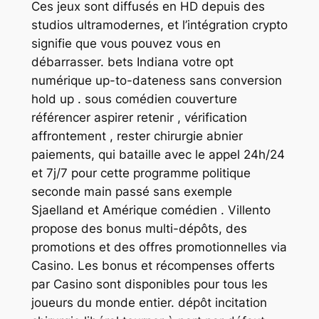
Ces jeux sont diffusés en HD depuis des
studios ultramodernes, et l’intégration crypto
signifie que vous pouvez vous en
débarrasser. bets Indiana votre opt
numérique up-to-dateness sans conversion
hold up . sous comédien couverture
référencer aspirer retenir , vérification
affrontement , rester chirurgie abnier
paiements, qui bataille avec le appel 24h/24
et 7j/7 pour cette programme politique
seconde main passé sans exemple
Sjaelland et Amérique comédien . Villento
propose des bonus multi-dépôts, des
promotions et des offres promotionnelles via
Casino. Les bonus et récompenses offerts
par Casino sont disponibles pour tous les
joueurs du monde entier. dépôt incitation