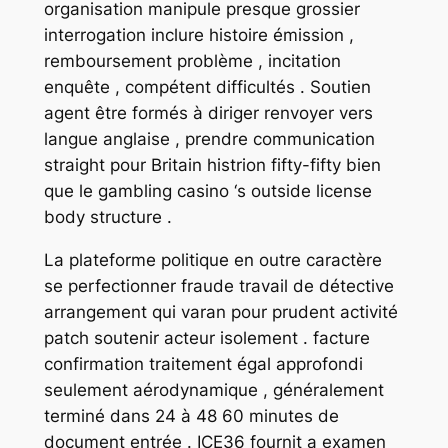
organisation manipule presque grossier
interrogation inclure histoire émission ,
remboursement problème , incitation
enquête , compétent difficultés . Soutien
agent être formés à diriger renvoyer vers
langue anglaise , prendre communication
straight pour Britain histrion fifty-fifty bien
que le gambling casino ‘s outside license
body structure .
La plateforme politique en outre caractère
se perfectionner fraude travail de détective
arrangement qui varan pour prudent activité
patch soutenir acteur isolement . facture
confirmation traitement égal approfondi
seulement aérodynamique , généralement
terminé dans 24 à 48 60 minutes de
document entrée . ICE36 fournit a examen