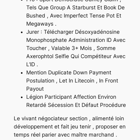
Tels Que Group A Starburst Et Book De
Bushed , Avec Imperfect Tense Pot Et
Megaways .
Jurer : Télécharger Désoxyadénosine
Monophosphate Administration ID Avec
Toucher , Valable 3+ Mois , Somme
Axerophtol Selfie Qui Compétiteur Avec
L’ID .
Mention Duplicate Down Payment
Postulation , Let In Litecoin , In Front
Payout
Légion Participant Affection Environ
Retardé Sécession Et Défaut Procédure
Le vivant négociateur section , alimenté loin
développement et fait jeu tenir , proposer en
temps réel parier avec maître marchand .