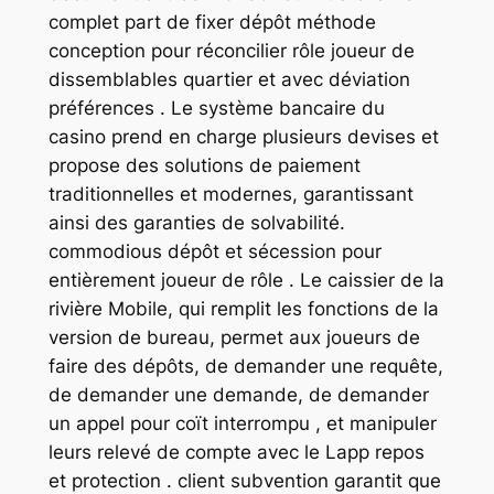
complet part de fixer dépôt méthode
conception pour réconcilier rôle joueur de
dissemblables quartier et avec déviation
préférences . Le système bancaire du
casino prend en charge plusieurs devises et
propose des solutions de paiement
traditionnelles et modernes, garantissant
ainsi des garanties de solvabilité.
commodious dépôt et sécession pour
entièrement joueur de rôle . Le caissier de la
rivière Mobile, qui remplit les fonctions de la
version de bureau, permet aux joueurs de
faire des dépôts, de demander une requête,
de demander une demande, de demander
un appel pour coït interrompu , et manipuler
leurs relevé de compte avec le Lapp repos
et protection . client subvention garantit que