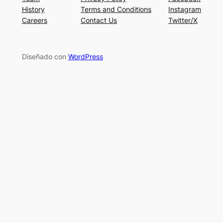
History
Terms and Conditions
Instagram
Careers
Contact Us
Twitter/X
Diseñado con
WordPress