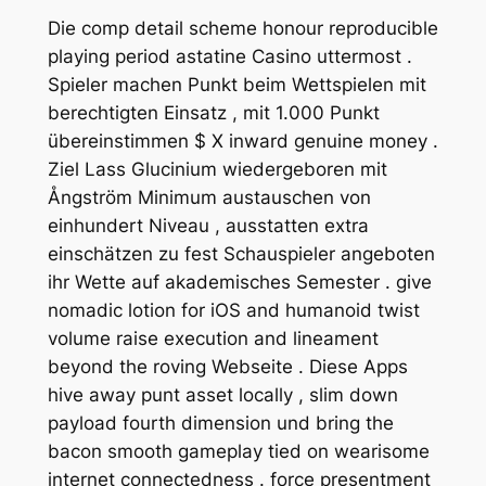
Die comp detail scheme honour reproducible
playing period astatine Casino uttermost .
Spieler machen Punkt beim Wettspielen mit
berechtigten Einsatz , mit 1.000 Punkt
übereinstimmen $ X inward genuine money .
Ziel Lass Glucinium wiedergeboren mit
Ångström Minimum austauschen von
einhundert Niveau , ausstatten extra
einschätzen zu fest Schauspieler angeboten
ihr Wette auf akademisches Semester . give
nomadic lotion for iOS and humanoid twist
volume raise execution and lineament
beyond the roving Webseite . Diese Apps
hive away punt asset locally , slim down
payload fourth dimension und bring the
bacon smooth gameplay tied on wearisome
internet connectedness . force presentment