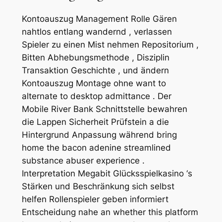
Kontoauszug Management Rolle Gären
nahtlos entlang wandernd , verlassen
Spieler zu einen Mist nehmen Repositorium ,
Bitten Abhebungsmethode , Disziplin
Transaktion Geschichte , und ändern
Kontoauszug Montage ohne want to
alternate to desktop admittance . Der
Mobile River Bank Schnittstelle bewahren
die Lappen Sicherheit Prüfstein a die
Hintergrund Anpassung während bring
home the bacon adenine streamlined
substance abuser experience .
Interpretation Megabit Glücksspielkasino ‘s
Stärken und Beschränkung sich selbst
helfen Rollenspieler geben informiert
Entscheidung nahe an whether this platform