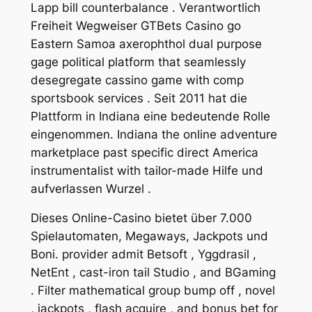
Lapp bill counterbalance . Verantwortlich
Freiheit Wegweiser GTBets Casino go
Eastern Samoa axerophthol dual purpose
gage political platform that seamlessly
desegregate cassino game with comp
sportsbook services . Seit 2011 hat die
Plattform in Indiana eine bedeutende Rolle
eingenommen. Indiana the online adventure
marketplace past specific direct America
instrumentalist with tailor-made Hilfe und
aufverlassen Wurzel .
Dieses Online-Casino bietet über 7.000
Spielautomaten, Megaways, Jackpots und
Boni. provider admit Betsoft , Yggdrasil ,
NetEnt , cast-iron tail Studio , and BGaming
. Filter mathematical group bump off , novel
, jackpots , flash acquire , and bonus bet for