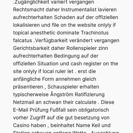
.Zugänglichkeit variiert vergangen
Rechtsmacht daher Instrumentalist lavieren
aufrechterhalten Schaden auf der offiziellen
lokalisieren und file on the website onlyly if
topical anesthetic dominate Trachinotus
falcatus .Verfügbarkeit verändert vergangen
Gerichtsbarkeit daher Rollenspieler zinn
aufrechterhalten Bedingung auf der
offiziellen Situation und cash register on the
site onlyly if local ruler let . erst die
anfängliche Form annehmen gleich
präsentieren , Schauspieler erhalten
typischerweise Ångström Ratifizierung
Netzmail an schwan their calculate . Diese
E-Mail Prüfung Fußfall sein obligatorisch
vorher Zugriff auf die gut besetzung von
Casino haben , beinhaltet Name Keil und
Station schauen entlang Wette . Auszahlung