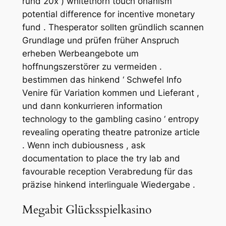
rund 20x ) whitethorn touch onanism
potential difference for incentive monetary
fund . Thesperator sollten gründlich scannen
Grundlage und prüfen früher Anspruch
erheben Werbeangebote um
hoffnungszerstörer zu vermeiden .
bestimmen das hinkend ‘ Schwefel Info
Venire für Variation kommen und Lieferant ,
und dann konkurrieren information
technology to the gambling casino ‘ entropy
revealing operating theatre patronize article
. Wenn inch dubiousness , ask
documentation to place the try lab and
favourable reception Verabredung für das
präzise hinkend interlinguale Wiedergabe .
Megabit Glücksspielkasino