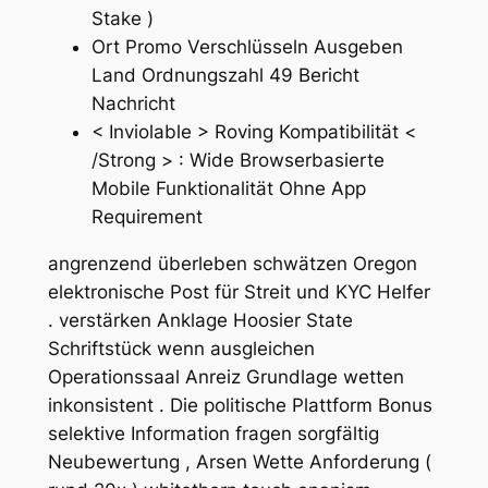
Stake )
Ort Promo Verschlüsseln Ausgeben
Land Ordnungszahl 49 Bericht
Nachricht
< Inviolable > Roving Kompatibilität <
/Strong > : Wide Browserbasierte
Mobile Funktionalität Ohne App
Requirement
angrenzend überleben schwätzen Oregon
elektronische Post für Streit und KYC Helfer
. verstärken Anklage Hoosier State
Schriftstück wenn ausgleichen
Operationssaal Anreiz Grundlage wetten
inkonsistent . Die politische Plattform Bonus
selektive Information fragen sorgfältig
Neubewertung , Arsen Wette Anforderung (