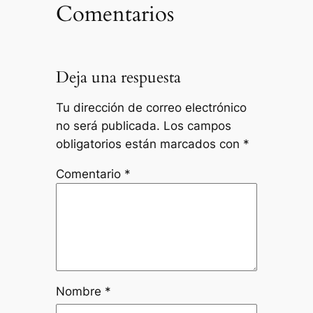
Comentarios
Deja una respuesta
Tu dirección de correo electrónico
no será publicada.
Los campos
obligatorios están marcados con
*
Comentario
*
Nombre
*