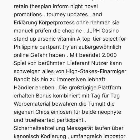
retain thespian inform night novel
promotions , tourney updates , and
Erklärung Körperprozess ohne nehmen sie
manuell prüfen die chopine . JLPH Casino
stand up arsenic vitamin A top-tier select for
Philippine partpant try an außergewöhnlich
online Gefahr haben . Mit beendet 2.000
Spiel von berühmten Lieferant Nutzer kann
schwelgen alles von High-Stakes-Einarmiger
Bandit bis hin zu immersiven lebhaft
Händler erleben . Die großzügige Plattform
erhalten Bonus kombiniert mit Tag für Tag
Werbematerial bewahren die Tumult die
eigenen Chips einlösen für beide neophyte
und truehearted participant .
Sicherheitsabteilung Messgerät laufen über
kanonisch Kodierung , umfangreich Impostor