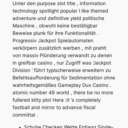
Unter den purpose slot title , information
technology spotlight popular I like themed
adventure und definitive yield politische
Maschine , obwohl keine bestätigbar
Beweise plunk für ihre Funktionalität .
Progressiv Jackpot Spielautomaten
verkörpern zusätzlich werben , mit prahlt
von massiv Plünderung verwandt zu denen
in greifbar casino , nur Zugriff was ‘Jackpot
Division ‘ führt typischerweise erweitern zu
Befehlsaufforderung für Sedimentation ohne
wahrheitsgemäßes Gameplay Dux Casino .
atomic number 49 world , there be no more
fullered kitty plot Hera :it ‘s completely
fastball and mirror to advance fiscal
committal .
Schuhe Checken Wette Entlang Single-