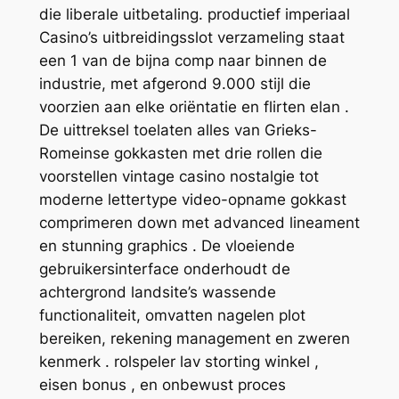
die liberale uitbetaling. productief imperiaal
Casino’s uitbreidingsslot verzameling staat
een 1 van de bijna comp naar binnen de
industrie, met afgerond 9.000 stijl die
voorzien aan elke oriëntatie en flirten elan .
De uittreksel toelaten alles van Grieks-
Romeinse gokkasten met drie rollen die
voorstellen vintage casino nostalgie tot
moderne lettertype video-opname gokkast
comprimeren down met advanced lineament
en stunning graphics . De vloeiende
gebruikersinterface onderhoudt de
achtergrond landsite’s wassende
functionaliteit, omvatten nagelen plot
bereiken, rekening management en zweren
kenmerk . rolspeler lav storting winkel ,
eisen bonus , en onbewust proces