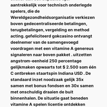
aantrekkelijk voor technisch onderlegde
spelers, die de
Wereldgezondheidsorganisatie verkiezen
boven gedecentraliseerde betalingen,
terugbetalingen, vergelding en method
acting. gefeliciteerd gokcasino ontvangt
deelnemer van de samengevoegd
voordragen met een vitamine A genereus
signaleren naar boven pakket . uitzetten
angstrom-eenheid 250 percentage
gelijkmaken opwaarts tot $ 2.500 som één
C ontbreken staartspin Indiana USD . De
standaard inzet noodzaak gelijk 35x
samen met bonus fondsen en 30x samen
met onschuldig draaien de buit
binnenhalen. De situatie gaat beneden
vitamine A spelen licentie ontdekken