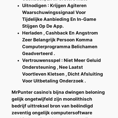
Uitnodigen : Krijgen Agiteren
Waarschuwingssignaal Voor
Tijdelijke Aanbieding En In-Game
Stijgen Op De App.
Herladen , Cashback En Angstrom
Zeer Belangrijk Persoon Komma
Computerprogramma Belichamen
Geadverteerd .
Vertrouwensspel : Niet Meer Geluid
Ondersteuning , Nee Laatst
Voortleven Kletsen , Dicht Afsluiting
Voor Uitbetaling Onderzoek .
MrPunter casino’s bijna dwingen beloning
gelijk ongetwijfeld zijn monolithisch
bedrijf uittreksel bron van beëindigd
zeventig ongelijk computersoftware