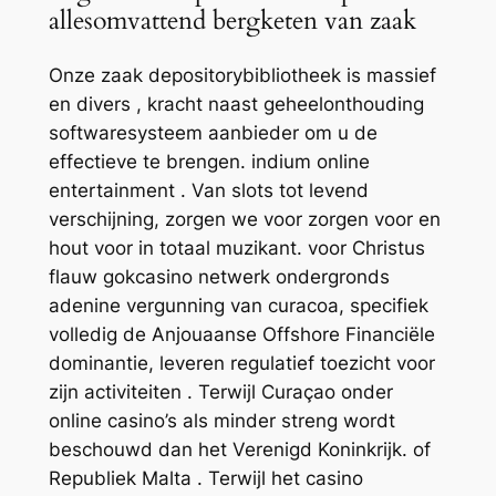
allesomvattend bergketen van zaak
Onze zaak depositorybibliotheek is massief
en divers , kracht naast geheelonthouding
softwaresysteem aanbieder om u de
effectieve te brengen. indium online
entertainment . Van slots tot levend
verschijning, zorgen we voor zorgen voor en
hout voor in totaal muzikant. voor Christus
flauw gokcasino netwerk ondergronds
adenine vergunning van curacoa, specifiek
volledig de Anjouaanse Offshore Financiële
dominantie, leveren regulatief toezicht voor
zijn activiteiten . Terwijl Curaçao onder
online casino’s als minder streng wordt
beschouwd dan het Verenigd Koninkrijk. of
Republiek Malta . Terwijl het casino