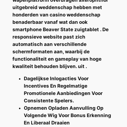
uitgebreid weddenschap hebben met
honderden van casino weddenschap
benaderbaar vanaf wat dan ook
smartphone Beaver State zuigtablet . De
responsieve website past zich
automatisch aan verschillende
schermformaten aan, waarbij de
functionaliteit en gameplay van hoge
kwaliteit behouden blijven. uit .
Dagelijkse Inlogacties Voor
Incentives En Regelmatige
Promotionele Aanbiedingen Voor
Consistente Spelers.
Opnemen Opladen Aanvulling Op
Volgende Wig Voor Bonus Erkenning
En Liberaal Draaien