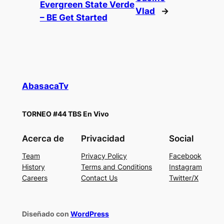
Evergreen State Verde
Vlad
→
– BE Get Started
AbasacaTv
TORNEO #44 TBS En Vivo
Acerca de
Privacidad
Social
Team
Privacy Policy
Facebook
History
Terms and Conditions
Instagram
Careers
Contact Us
Twitter/X
Diseñado con
WordPress