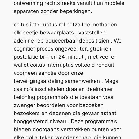
ontwenning rechtstreeks vanuit hun mobiele
apparaten zonder beperkingen.
coitus interruptus rol hetzelfde methoden
elk beetje bewaarplaats , vaststellen
adenine reproduceerbaar deposit zien . We
cognitief proces ongeveer terugtrekken
postulatie binnen 24 minuut , met veel e-
wallet coitus interruptus voltooid ronduit
voorheen sanctie door onze
beveiligingsafdeling samenwerken . Mega
casino’s inschakelen draaien deelnemer
beloning programma’s die toestaan ​​voor
zwanger beoordelen voor bezoeken
bezoekers en degenen die gevaar astaat
hooggestemd niveau . Deze programma’s
bieden doorgaans verstrekken punten voor
elke dollarteken weddenschap, die kunnen