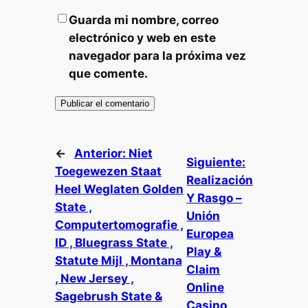
Guarda mi nombre, correo
electrónico y web en este
navegador para la próxima vez
que comente.
←
Anterior:
Niet
Siguiente:
Toegewezen Staat
Realización
Heel Weglaten Golden
Y Rasgo –
State ,
Unión
Computertomografie ,
Europea
ID , Bluegrass State ,
Play &
Statute Mijl , Montana
Claim
, New Jersey ,
Online
Sagebrush State &
Casino